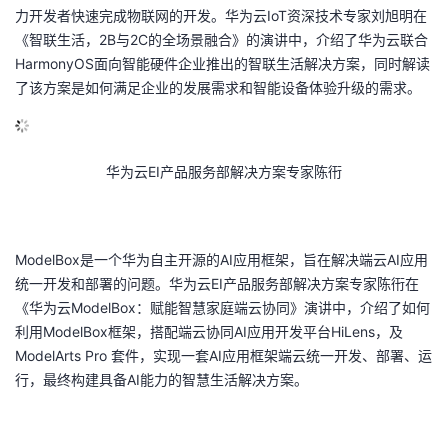
力开发者快速完成物联网的开发。华为云
IoT
资深技术专家刘旭明在
议
注
验
收
《智联生活，
2B
与
2C
的全场景融合》的演讲中，介绍了华为云联合
HarmonyOS
面向智能硬件企业推出的智联生活解决方案，同时解读
藏
了该方案是如何满足企业的发展需求和智能设备体验升级的需求。
华为云
EI
产品服务部解决方案专家陈衎
ModelBox
是一个华为自主开源的
AI
应用框架，旨在解决端云
AI
应用
统一开发和部署的问题。华为云
EI
产品服务部解决方案专家陈衎在
《华为云
ModelBox
：赋能智慧家庭端云协同》演讲中，介绍了如何
利用
ModelBox
框架，搭配端云协同
AI
应用开发平台
HiLens
，及
ModelArts Pro
套件，实现一套
AI
应用框架端云统一开发、部署、运
行，最终构建具备
AI
能力的智慧生活解决方案。