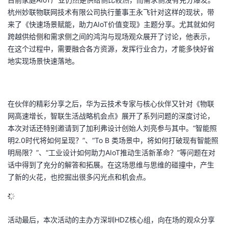
杭州妙联物联网技术有限公司执行董事王永飞针对这样的现状，带
来了《快速场景赋能，助力
AIoT
价值变现》主题分享。尤其就如何
跨越供给侧和需求侧之间的鸿沟与现场观众展开了讨论，他表示，
在这个过程中，需要融合各方资源，发挥行业合力，才能多快好省
地实现场景快速落地。
在伙伴的精彩分享之后，华为云技术专家与核心伙伴又针对《物联
网高速增长，智联生活战略机会点》展开了系列问题的深度讨论，
本次对话还特别邀请到了加利弗设计创始人刘亮参与其中。“智能照
明
2.0
时代将如何呈现？”、“
To B
类场景中，将如何打破现有智能照
明局限？”、“工业设计如何助力
AIoT
推动生活新革命？”等问题在对
话中得到了充分的解答和拓展。在这场思维与思维的碰撞中，产生
了新的火花，也挖掘出很多闪光点和机会点。
活动最后，本次活动的主办方深圳
HDZ
核心组，向在场的观众分享