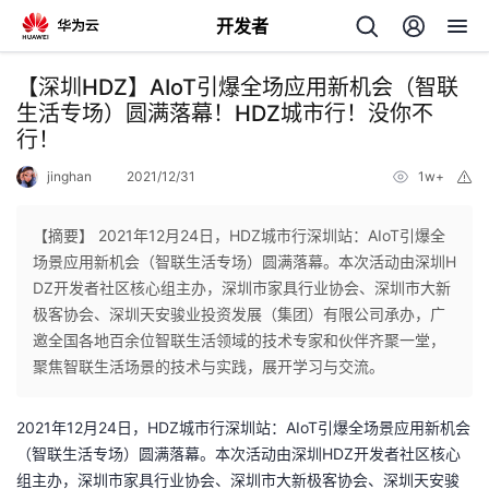
开发者
返
【深圳HDZ】AIoT引爆全场应用新机会（智联
回
生活专场）圆满落幕！HDZ城市行！没你不
行！
jinghan
2021/12/31
1w+
举
报
【摘要】 2021年12月24日，HDZ城市行深圳站：AIoT引爆全
个
场景应用新机会（智联生活专场）圆满落幕。本次活动由深圳H
DZ开发者社区核心组主办，深圳市家具行业协会、深圳市大新
我
人
极客协会、深圳天安骏业投资发展（集团）有限公司承办，广
邀全国各地百余位智联生活领域的技术专家和伙伴齐聚一堂，
我
的
主
聚焦智联生活场景的技术与实践，展开学习与交流。
我
的
开
页
2021
年
12
月
24
日，
HDZ
城市行深圳站：
AIoT
引爆全场景应用新机会
（智联生活专场）圆满落幕。本次活动由深圳
HDZ
开发者社区核心
我
的
开
发
组主办，深圳市家具行业协会、深圳市大新极客协会、深圳天安骏