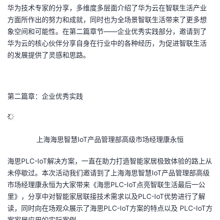
华为技术专家的分享，多维度多层面介绍了华为云在智联生活产业
方面所作出的努力和成就，同时也为全场景智联生活带来了更多想
象空间和可能性。在第二篇章节——企业优秀实践部分，邀请到了
华为云的核心伙伴分享自身在行业中的各种经历，为促进智联生活
的发展提供了灵感和思路。
第二篇章：企业优秀实践
上海海思智慧
IoT
产品管理部高级市场经理康永恒
海思
PLC-IoT
解决方案，一直在助力打造智能家居极致体验的路上从
未停歇过。本次活动我们邀请到了上海海思智慧
IoT
产品管理部高级
市场经理康永恒为大家带来《海思
PLC-IoT
点亮智联生活最后一公
里》，分享中对智能家居联接技术需求以及
PLC-IoT
优势进行了解
读，同时向在场观众展示了海思
PLC-IoT
方案的特点以及
PLC-IoT
方
案家居应用的实际案例。