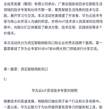
业投资发展（集团）有限公司承办，广邀全国各地百余位智联生活
的
Programs
发
者
领域的技术专家和伙伴齐聚一堂，聚焦智联生活场景的技术与实
践，展开学习与交流。本次活动完美搭建了开发者、华为云技术专
支
者
我
家与核心伙伴深入沟通的桥梁，并将
AIoT
技术渗入到具体的应用场
景中，向观众们立体展现了解决方案、技术应用、实践经验等多个
持
学
的
我
价值点。
本次活动共分为洞见智联网新风口和企业优秀实践两个篇章。第一
我
堂
博
的
我
篇章邀请了华为云专家针对
IoT
和
AI
两大热门领域进行分享交流。
的
我
客
论
的
我
我
技
的
坛
圈
的
我
的
我
第一篇章：洞见智联网新风口
术
云
子
直
的
我
课
的
我
支
声
播
活
的
华为云
IoT
资深技术专家刘旭明
程
认
的
我
随着技术的高速发展，物联网已被应用于各个行业和众多场景中。
持
建
动
关
证
实
的
一直以来，华为云致力于为伙伴提供更有竞争力的服务和工具，助