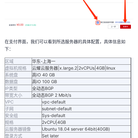
在支付界面，我们可以看到所选服务器的具体配置，具体信息如
下：
区域
华东-上海一
虚拟机规格
云耀云服务器|x.large.2|2vCPUs|4GB|linux
系统盘
高IO 40 GB
数据盘
高IO 100 GB
IP类型
全动态BGP
带宽大小
全动态BGP 2 Mbit/s
VPC
vpc-default
子网
subnet-default
安全组
Sys-default
规格
2vCPU|4GB
云服务器镜像
Ubuntu 18.04 server 64bit(40GB)
登录方式
Set later