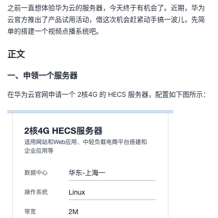
之前一直想体验华为云的服务器，今天终于有机会了。近期，华为
者
云官方推出了产品试用活动，借这次机会赶紧动手搞一波儿，先简
单的搭建一个视频点播系统吧。
我
正文
的
我
一、申领一个服务器
博
的
我
在华为云官网申请一个 2核4G 的 HECS 服务器，配置如下图所示：
客
论
的
我
坛
圈
的
我
子
直
的
我
我
播
活
的
我
动
关
的