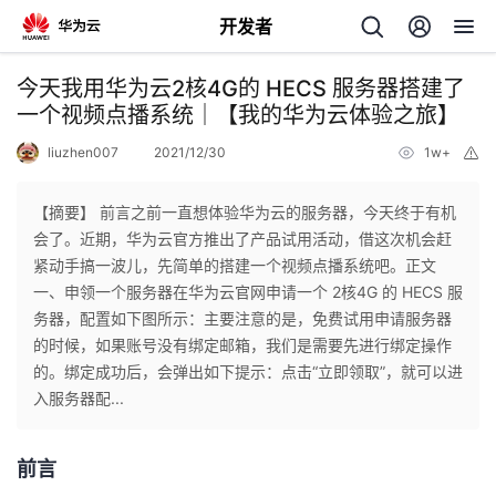
开发者
返
今天我用华为云2核4G的 HECS 服务器搭建了
回
一个视频点播系统｜【我的华为云体验之旅】
liuzhen007
2021/12/30
1w+
举
报
【摘要】 前言之前一直想体验华为云的服务器，今天终于有机
会了。近期，华为云官方推出了产品试用活动，借这次机会赶
个
紧动手搞一波儿，先简单的搭建一个视频点播系统吧。正文
一、申领一个服务器在华为云官网申请一个 2核4G 的 HECS 服
我
人
务器，配置如下图所示：主要注意的是，免费试用申请服务器
的时候，如果账号没有绑定邮箱，我们是需要先进行绑定操作
的
主
的。绑定成功后，会弹出如下提示：点击“立即领取”，就可以进
入服务器配...
开
页
前言
发