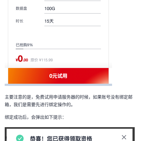
我
注
的
开
的
Programs
发
支
者
持
学
我
堂
的
我
我
主要注意的是，免费试用申请服务器的时候，如果账号没有绑定邮
技
的
的
我
箱，我们是需要先进行绑定操作的。
术
云
课
的
我
绑定成功后，会弹出如下提示：
支
声
程
认
的
我