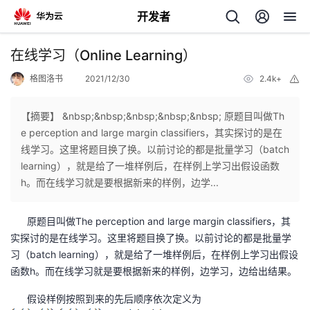
开发者
返
在线学习（Online Learning）
回
格图洛书
2021/12/30
2.4k+
举
报
【摘要】 &nbsp;&nbsp;&nbsp;&nbsp;&nbsp; 原题目叫做Th
e perception and large margin classifiers，其实探讨的是在
线学习。这里将题目换了换。以前讨论的都是批量学习（batch
个
learning），就是给了一堆样例后，在样例上学习出假设函数
h。而在线学习就是要根据新来的样例，边学...
我
人
原题目叫做The perception and large margin classifiers，其
的
主
实探讨的是在线学习。这里将题目换了换。以前讨论的都是批量学
习（batch learning），就是给了一堆样例后，在样例上学习出假设
开
页
函数h。而在线学习就是要根据新来的样例，边学习，边给出结果。
假设样例按照到来的先后顺序依次定义为
发