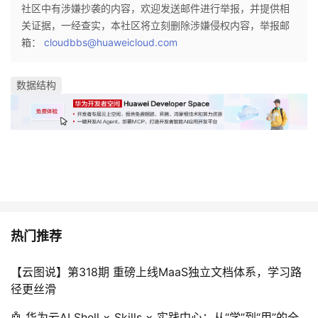
社区中有涉嫌抄袭的内容，欢迎发送邮件进行举报，并提供相
我
注
的
开
关证据，一经查实，本社区将立刻删除涉嫌侵权内容，举报邮
箱：
cloudbbs@huaweicloud.com
的
Programs
发
支
数据结构
者
持
学
我
堂
的
我
我
技
的
的
我
热门推荐
术
云
课
的
我
【云图说】第318期 重磅上线MaaS独立文档体系，学习路
径更丝滑
支
声
程
认
的
我
🤖 华为云AI Shell × Skills × 实践中心：从“学”到“用”的全