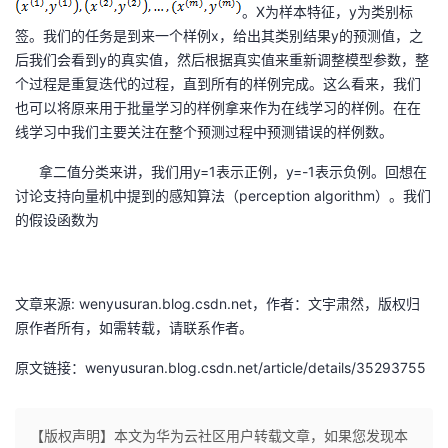
。X为样本特征，y为类别标
者
签。我们的任务是到来一个样例x，给出其类别结果y的预测值，之
后我们会看到y的真实值，然后根据真实值来重新调整模型参数，整
个过程是重复迭代的过程，直到所有的样例完成。这么看来，我们
我
也可以将原来用于批量学习的样例拿来作为在线学习的样例。在在
线学习中我们主要关注在整个预测过程中预测错误的样例数。
的
我
拿二值分类来讲，我们用y=1表示正例，y=-1表示负例。回想在
博
的
我
讨论支持向量机中提到的感知算法（perception algorithm）。我们
的假设函数为
客
论
的
我
坛
圈
的
我
文章来源: wenyusuran.blog.csdn.net，作者：文宇肃然，版权归
子
直
的
我
原作者所有，如需转载，请联系作者。
原文链接：wenyusuran.blog.csdn.net/article/details/35293755
我
播
活
的
我
动
关
的
【版权声明】本文为华为云社区用户转载文章，如果您发现本