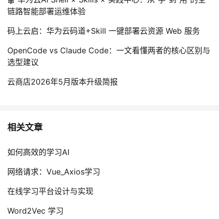
持
建
证
实
的
链路智能部署运维体验
议
验
收
码上云启：华为云码道+Skill 一键部署云资源 Web 服务
OpenCode vs Claude Code：一文看懂两者的核心区别与
藏
选型建议
云商店2026年5月版本升级简报
相关文章
如何高效的学习AI
网络请求：Vue_Axios学习
在线学习平台设计与实现
Word2Vec 学习