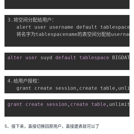
我
注
的
开
3.将空间分配给用户：

的
Programs
发
   alert user username default tablespace t
   将名字为tablespacename的表空间分配给username
支
者
持
学
alter
user
 suyd 
default
tablespace
 BIGDATA
我
堂
的
我
我
4.给用户授权：

   grant create session,create table,unlim
技
的
的
我
grant
create
session
,
create
table
,
unlimite
术
云
课
的
我
支
声
程
认
的
我
5、接下来，直接切换回原用户，直接建表就可以了