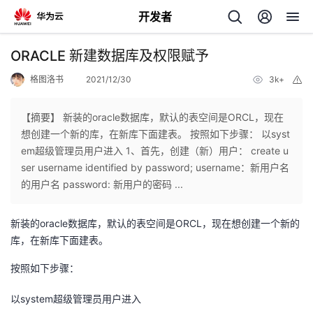
开发者
返
ORACLE 新建数据库及权限赋予
回
格图洛书
2021/12/30
3k+
举
报
【摘要】 新装的oracle数据库，默认的表空间是ORCL，现在
想创建一个新的库，在新库下面建表。 按照如下步骤： 以syst
em超级管理员用户进入 1、首先，创建（新）用户： create u
个
ser username identified by password; username：新用户名
的用户名 password: 新用户的密码 ...
我
人
新装的oracle数据库，默认的表空间是ORCL，现在想创建一个新的
的
主
库，在新库下面建表。
按照如下步骤：
开
页
以system超级管理员用户进入
发