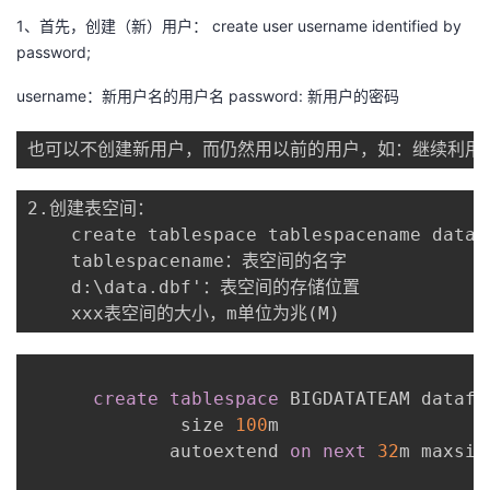
1、首先，创建（新）用户： create user username identified by
者
password;
我
username：新用户名的用户名 password: 新用户的密码
的
我
也可以不创建新用户，而仍然用以前的用户，如：继续利用sc
博
的
我
2.创建表空间：

    create tablespace tablespacename dataf
客
论
的
我
    tablespacename：表空间的名字

    d:\data.dbf'：表空间的存储位置

坛
圈
的
我
    xxx表空间的大小，m单位为兆(M)
子
直
的
我
create
tablespace
 BIGDATATEAM datafi
我
播
活
的
              size 
100
m

             autoextend 
on
next
32
m maxsiz
我
动
关
的