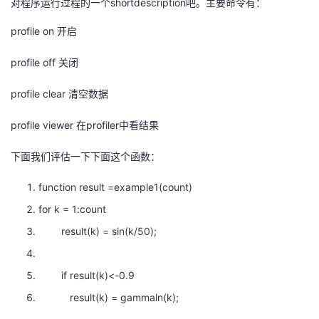
对程序运行过程的一个shortdescription吧。主要命令有：
者
profile on 开启
我
profile off 关闭
profile clear 清空数据
的
我
profile viewer 在profiler中看结果
博
的
我
下面我们评估一下下面这个函数：
客
论
的
我
function result =example1(count)
坛
圈
的
我
for k = 1:count
子
直
的
我
result(k) = sin(k/50);
我
播
活
的
if result(k)<-0.9
result(k) = gammaln(k);
我
动
关
的