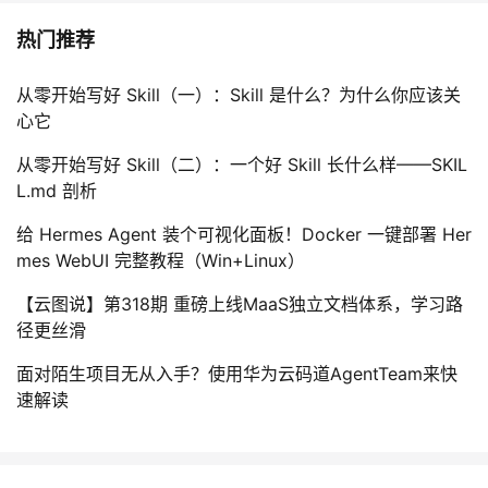
持
建
证
实
的
热门推荐
议
验
收
从零开始写好 Skill（一）：Skill 是什么？为什么你应该关
藏
心它
从零开始写好 Skill（二）：一个好 Skill 长什么样——SKIL
L.md 剖析
给 Hermes Agent 装个可视化面板！Docker 一键部署 Her
mes WebUI 完整教程（Win+Linux）
【云图说】第318期 重磅上线MaaS独立文档体系，学习路
径更丝滑
面对陌生项目无从入手？使用华为云码道AgentTeam来快
速解读