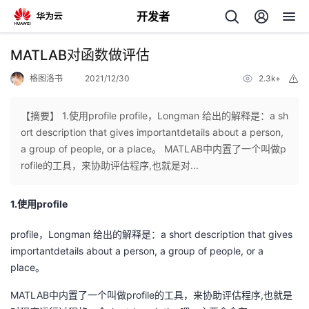
开发者
返
MATLAB对函数做评估
回
格图洛书
2021/12/30
2.3k+
举
报
【摘要】 1.使用profile profile，Longman 给出的解释是：a sh
ort description that gives importantdetails about a person,
a group of people, or a place。 MATLAB中内置了一个叫做p
个
rofile的工具，来协助评估程序,也就是对...
我
人
1.使用profile
的
主
profile，Longman 给出的解释是：a short description that gives
importantdetails about a person, a group of people, or a
开
页
place。
MATLAB中内置了一个叫做profile的工具，来协助评估程序,也就是
发