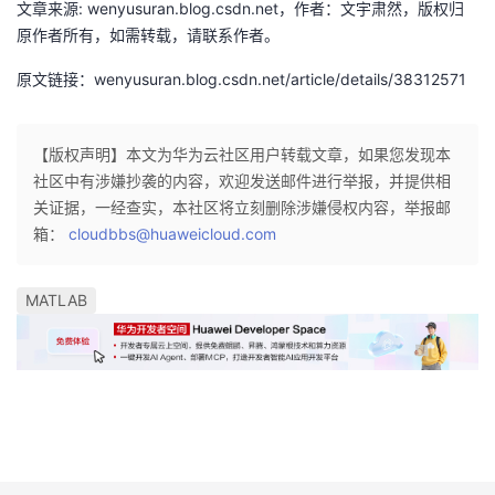
文章来源: wenyusuran.blog.csdn.net，作者：文宇肃然，版权归
我
注
的
开
原作者所有，如需转载，请联系作者。
的
Programs
发
原文链接：wenyusuran.blog.csdn.net/article/details/38312571
支
者
【版权声明】本文为华为云社区用户转载文章，如果您发现本
社区中有涉嫌抄袭的内容，欢迎发送邮件进行举报，并提供相
持
学
关证据，一经查实，本社区将立刻删除涉嫌侵权内容，举报邮
箱：
cloudbbs@huaweicloud.com
我
堂
的
我
我
MATLAB
技
的
的
我
术
云
课
的
我
支
声
程
认
的
我