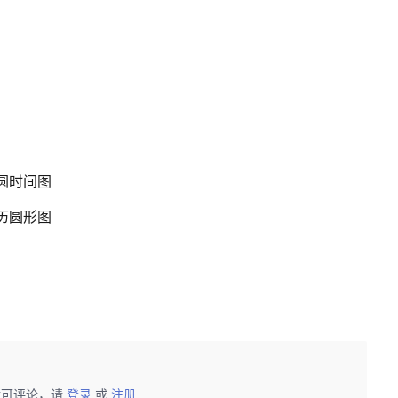
半圆时间图
日历圆形图
后可评论，请
登录
或
注册