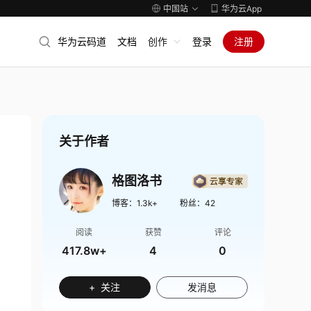
中国站
华为云App
华为云码道
文档
创作
登录
注册
关于作者
格图洛书
博客：
1.3k+
粉丝：
42
阅读
获赞
评论
417.8w+
4
0
+ 关注
发消息