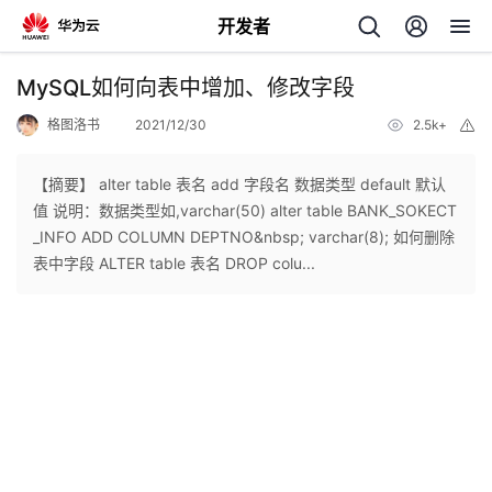
开发者
返
MySQL如何向表中增加、修改字段
回
格图洛书
2021/12/30
2.5k+
举
报
【摘要】 alter table 表名 add 字段名 数据类型 default 默认
值 说明：数据类型如,varchar(50) alter table BANK_SOKECT
_INFO ADD COLUMN DEPTNO&nbsp; varchar(8); 如何删除
个
表中字段 ALTER table 表名 DROP colu...
我
人
我
的
主
我
的
开
页
我
的
开
发