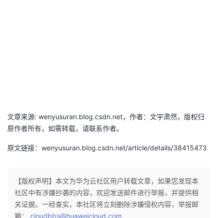
议
注
验
收
藏
文章来源: wenyusuran.blog.csdn.net，作者：文宇肃然，版权归
原作者所有，如需转载，请联系作者。
原文链接：wenyusuran.blog.csdn.net/article/details/38415473
【版权声明】本文为华为云社区用户转载文章，如果您发现本
社区中有涉嫌抄袭的内容，欢迎发送邮件进行举报，并提供相
关证据，一经查实，本社区将立刻删除涉嫌侵权内容，举报邮
箱：
cloudbbs@huaweicloud.com