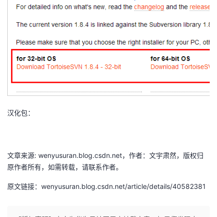
者
我
的
我
博
的
我
客
论
的
我
汉化包：
坛
圈
的
我
文章来源: wenyusuran.blog.csdn.net，作者：文宇肃然，版权归
子
直
的
我
原作者所有，如需转载，请联系作者。
我
播
活
的
原文链接：wenyusuran.blog.csdn.net/article/details/40582381
我
动
关
的