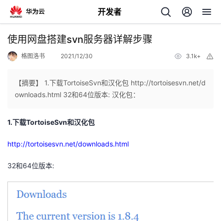
开发者
返
使用网盘搭建svn服务器详解步骤
回
格图洛书
2021/12/30
3.1k+
举
报
【摘要】 1.下载TortoiseSvn和汉化包 http://tortoisesvn.net/d
ownloads.html 32和64位版本: 汉化包：
个
1.下载TortoiseSvn和汉化包
我
人
http://tortoisesvn.net/downloads.html
的
32和64位版本:
主
开
页
发