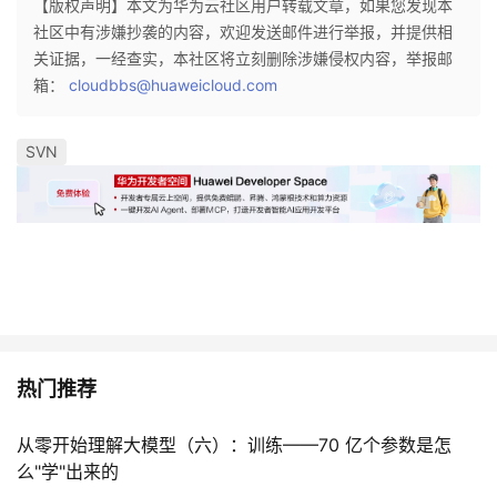
【版权声明】本文为华为云社区用户转载文章，如果您发现本
我
注
的
开
社区中有涉嫌抄袭的内容，欢迎发送邮件进行举报，并提供相
关证据，一经查实，本社区将立刻删除涉嫌侵权内容，举报邮
的
Programs
发
箱：
cloudbbs@huaweicloud.com
支
者
SVN
持
学
我
堂
的
我
我
技
的
的
我
热门推荐
术
云
课
的
我
从零开始理解大模型（六）：训练——70 亿个参数是怎
支
声
程
认
的
我
么"学"出来的