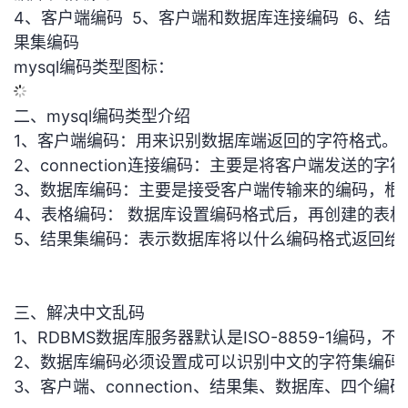
4、客户端编码 5、客户端和数据库连接编码 6、结
的
Programs
发
者
果集编码
mysql编码类型图标：
支
者
我
二、mysql编码类型介绍
持
学
的
我
1、客户端编码：用来识别数据库端返回的字符格式。
我
2、connection连接编码：主要是将客户端发送
堂
博
的
我
3、数据库编码：主要是接受客户端传输来的编码，根
的
我
客
论
的
我
我
4、表格编码： 数据库设置编码格式后，再创建的表
5、结果集编码：表示数据库将以什么编码格式返回给
技
的
坛
圈
的
我
的
我
术
云
子
直
的
我
课
的
我
三、解决中文乱码
1、RDBMS数据库服务器默认是ISO-8859-1编码，
支
声
播
活
的
程
认
的
我
2、数据库编码必须设置成可以识别中文的字符集编码，如
持
建
动
关
证
实
的
3、客户端、connection、结果集、数据库、四个编