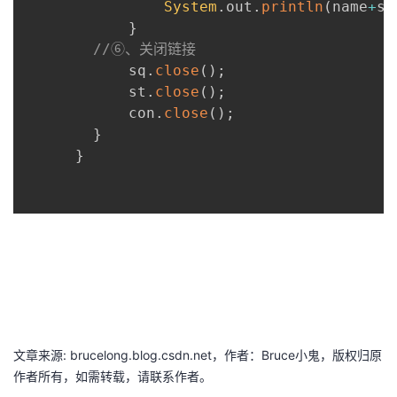
System
.
out
.
println
(
name
+
se
}
//⑥、关闭链接
      		sq
.
close
(
)
;
      		st
.
close
(
)
;
      		con
.
close
(
)
;
}
}
文章来源: brucelong.blog.csdn.net，作者：Bruce小鬼，版权归原
作者所有，如需转载，请联系作者。