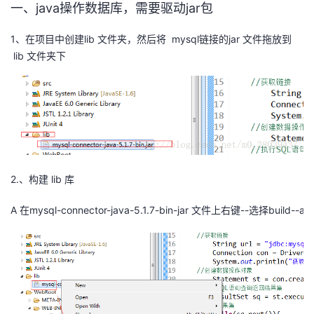
一、java操作数据库，需要驱动jar包
者
1、在项目中创建lib 文件夹，然后将 mysql链接的jar 文件拖放到
lib 文件夹下
我
的
我
博
的
我
客
论
的
我
2.、构建 lib 库
坛
圈
的
我
A 在mysql-connector-java-5.1.7-bin-jar 文件上右键--选择build--add
子
直
的
我
我
播
活
的
我
动
关
的