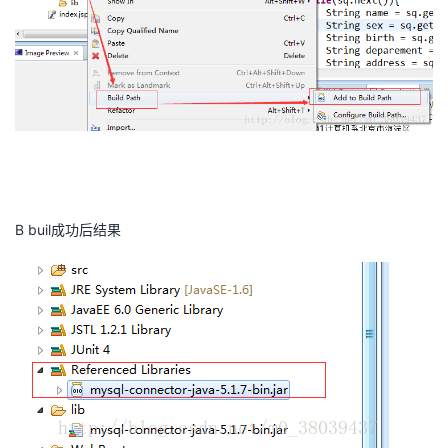
我
注
的
开
的
Programs
发
支
者
持
学
我
堂
B buil成功后结果
的
我
我
技
的
的
我
术
云
课
的
我
支
声
程
认
的
我