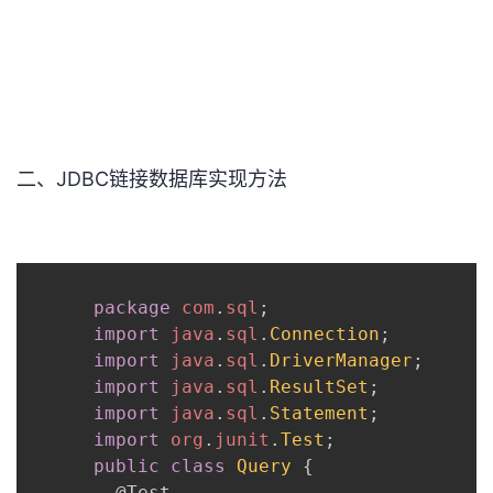
持
建
证
实
的
议
验
收
藏
二、JDBC链接数据库实现方法
package
com
.
sql
;
import
java
.
sql
.
Connection
;
import
java
.
sql
.
DriverManager
;
import
java
.
sql
.
ResultSet
;
import
java
.
sql
.
Statement
;
import
org
.
junit
.
Test
;
public
class
Query
{
@Test