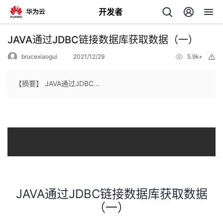
开发者
返
JAVA通过JDBC链接数据库获取数据（一）
回
brucexiaogui
2021/12/29
5.9k+
举
报
【摘要】 JAVA通过JDBC...
个
我
人
的
主
开
JAVA通过JDBC链接数据库获取数据
页
（一）
发