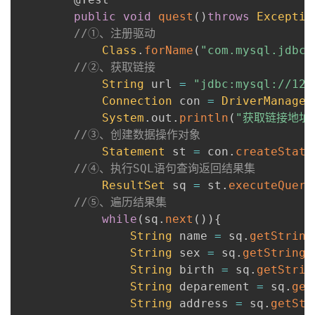
public
void
quest
(
)
throws
Exceptio
//①、注册驱动
Class
.
forName
(
"com.mysql.jdbc.
//②、获取链接
String
 url 
=
"jdbc:mysql://127
Connection
 con 
=
DriverManager
System
.
out
.
println
(
"获取链接地址
//③、创建数据操作对象
Statement
 st 
=
 con
.
createState
//④、执行SQL语句查询返回结果集
ResultSet
 sq 
=
 st
.
executeQuery
//⑤、遍历结果集
while
(
sq
.
next
(
)
)
{
String
 name 
=
 sq
.
getString
String
 sex 
=
 sq
.
getString
(
String
 birth 
=
 sq
.
getStrin
String
 deparement 
=
 sq
.
get
String
 address 
=
 sq
.
getStr