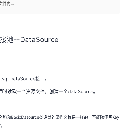
件内...
接池--DataSource
sql.DataSource接口。
 工厂类，通过读取一个资源文件，创建一个dataSource。
的名称和BasicDasource类设置的属性名称是一样的，不能随便写Key
错