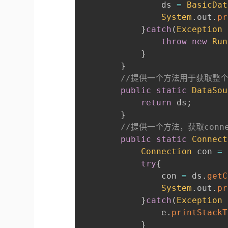
      			ds 
=
BasicDat
System
.
out
.
pr
}
catch
(
Exception
 
throw
new
Run
}
}
//提供一个方法用于获取整个d
public
static
DataSou
return
 ds
;
}
//提供一个方法，获取conne
public
static
Connect
Connection
 con 
=
try
{
      			con 
=
 ds
.
getC
System
.
out
.
pr
}
catch
(
Exception
 
      			e
.
printStackT
}