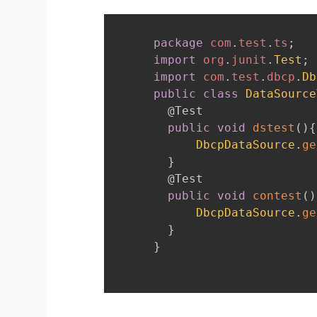
package
com
.
test
.
ts
;
import
org
.
junit
.
Test
;
import
com
.
test
.
dbcp
.
Db
public
class
DataSource
@Test
public
void
dstest
(
)
{
DbcpDataSource
.
ge
}
@Test
public
void
contest
(
)
DbcpDataSource
.
ge
}
}