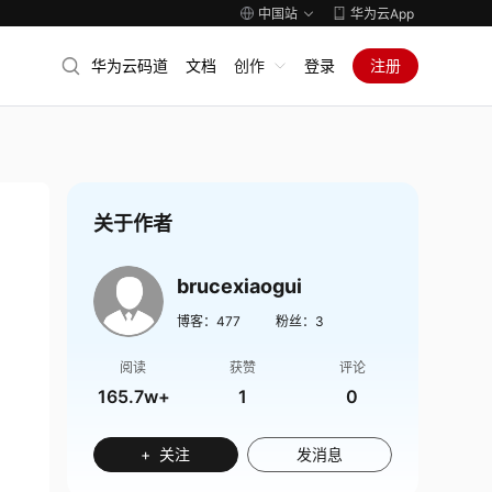
中国站
华为云App
华为云码道
文档
创作
登录
注册
关于作者
brucexiaogui
博客：
477
粉丝：
3
阅读
获赞
评论
165.7w+
1
0
+ 关注
发消息