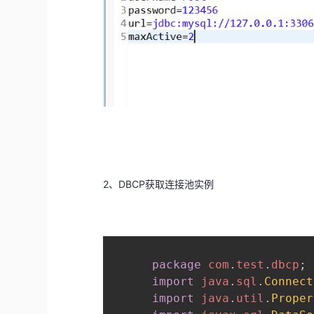
2、DBCP获取连接池实例
package
com
.
test
.
dbcp
;
import
java
.
sql
.
Connect
import
java
.
util
.
Proper