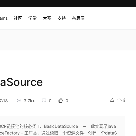
rams
社区
学堂
大赛
支持
茶思屋
aSource
举报
7:18
3.7k+
0
0
BCP链接池的核心类 1、BasicDataSource － 此实现了java
taSourceFactory – 工厂类，通过读取一个资源文件，创建一个dataS