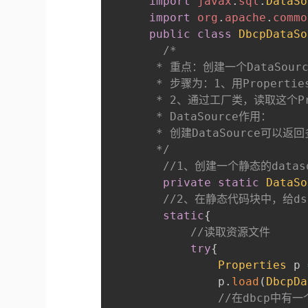
import
javax
.
sql
.
DataSo
import
org
.
apache
.
commo
public
class
DbcpDataSo
/*

       * 重点：创建一个DataSourc
       * 步骤为：1、用Properti
       * 2、通过工厂类，读取这个Pr
       * DataSource作用：

       * 创建DataSource可
       */
//1、创建一个静态的dataso
private
static
DataSo
//2、在静态代码块中，给d
static
{
//读取资源文件
try
{
Properties
 p 
      			p
.
load
(
DbcpDa
//在dbcp中有