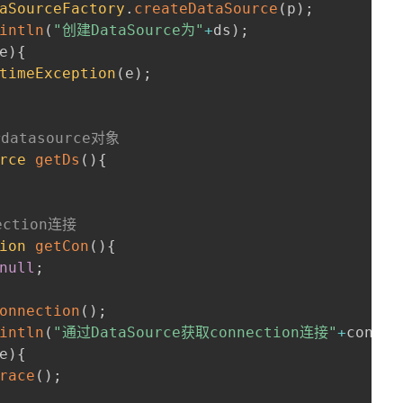
aSourceFactory
.
createDataSource
(
p
)
;
intln
(
"创建DataSource为"
+
ds
)
;
e
)
{
timeException
(
e
)
;
atasource对象
rce
getDs
(
)
{
ction连接
ion
getCon
(
)
{
null
;
onnection
(
)
;
intln
(
"通过DataSource获取connection连接"
+
con
)
;
e
)
{
race
(
)
;