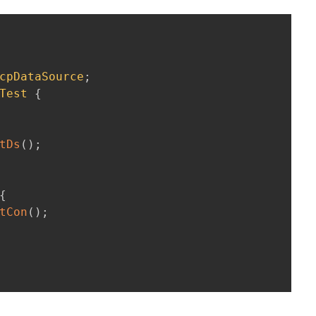
cpDataSource
;
Test
{
tDs
(
)
;
{
tCon
(
)
;