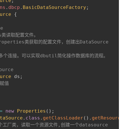
urce
;
ns
.
dbcp
.
BasicDataSourceFactory
;
urce
{
e

es类读取配置文件。

operties类获取的配置文件，创建出DataSource

以返回多个连接。可以实现dbutil简化操作数据库的流程。

urce
urce
 ds
;
s赋值
=
new
Properties
(
)
;
taSource
.
class
.
getClassLoader
(
)
.
getResourceA
一个工厂类，读取一个资源文件,创建一个datasource