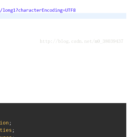
ion
;
ties
;