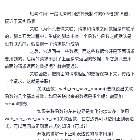
持
建
证
实
的
思考时间: 一般思考时间选择录制时的0.5倍到1.5倍，
议
验
收
接近于真实场景
关联（为什么要做关联：请求和请求之间数据是有联系
藏
的，脚本开发过程中，生成的脚本中某一个函数与函数之间默认是
没有联系的，假设前一个请求执行成功
之后，它返回来一些数据，而这些数据恰好是下面请求
要用到的，后续的请求用到了上面请求返回的数据，那它怎么去用
前面的请求返回的数据呢？就需要通过
关联函数，把前面的请求返回的数据保存下来，传给下
一个请求，这就是关联）
关联函数：web_reg_save_param()要能说出关联
函数的几个基本参数，如果关联出来的数据是多个呢：需要加上
ord=all参数
如果关联函数的左右边界是变化的怎么办：使用
web_reg_save_param_ex()关联函数，左右边界可以使用正则表达
式，可以再问点正则表达式的知识（可以让
开发的讲解一下正则表达式的基本用法）