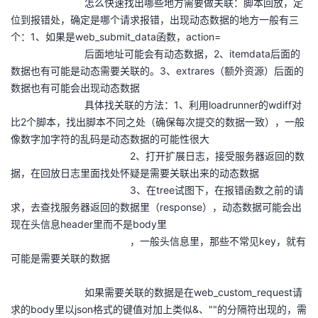
怎么快速找出哪些地方需要做关联：脚本回放，定
位到报错处，确定是哪个请求报错，出现动态数据的地方一般有三
个：1、如果是web_submit_data函数，action=
后面地址可能会有动态数据，2、itemdata后面的
数据也有可能是动态需要关联的。3、extrares（额外资源）后面的
数据也有可能会出现动态数据
具体找关联的方法：1、利用loadrunner的wdiff对
比2个脚本，找出脚本不同之处（确保每次提交的数据一致），一般
像数字加字符的乱码是动态数据的可能性很大
2、打开扩展日志，接受服务器返回的数
据，在回放日志里面找处怀疑是需要关联出来的动态数据
3、在tree试图下，在报错函数之前的请
求，去查找服务器返回的数据里（response），动态数据可能会出
现在头信息header里而不是body里
，一般头信息里，那些不常见key，就有
可能是需要关联的数据
如果需要关联的数据是在web_custom_request请
求的body里以json格式的键值对加上类似&、""的分隔符出现的，需