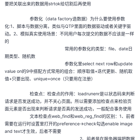
要把关联出来的数据用strtok给切割后再使用
参数化（data factory造数据）为什么要使用参数
化:1、脚本与数据分离，类似与QTP里面的数据驱动或者关键字驱
动。2、模拟真实使用场景：不同用户每次提交的数据不应该是一样
的
常用的参数化的类型：file、date日
期类型、随机数
参数化里select next row和update
value on的9中搭配方式常用的组合：顺序取值+迭代更新、随机取
值+只要出现、unique+once（只要用在注册）
检查点：检查点的作用：loadrunenr是以状态码来判断
请求是否发送成功，并不关心页面。所以需要添加检查点来检验页
面元素是否出现来判断请求是否真的发送成功，一般配合事务使用
文本检查点web_find和web_reg_find的区别：1、前者
需要在运行时设置里打开的preference->check勾选enable image
and text才生效，后者不需要
2、前者是在服务器端把数据