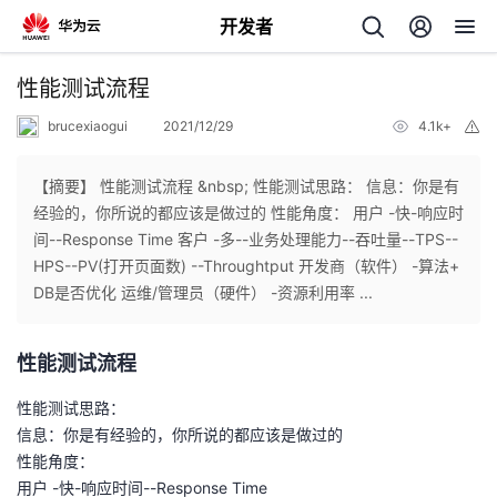
开发者
返
性能测试流程
回
brucexiaogui
2021/12/29
4.1k+
举
报
【摘要】 性能测试流程 &nbsp; 性能测试思路： 信息：你是有
经验的，你所说的都应该是做过的 性能角度： 用户 -快-响应时
间--Response Time 客户 -多--业务处理能力--吞吐量--TPS--
个
HPS--PV(打开页面数) --Throughtput 开发商（软件） -算法+
DB是否优化 运维/管理员（硬件） -资源利用率 ...
我
人
性能测试流程
的
主
性能测试思路：
开
页
信息：你是有经验的，你所说的都应该是做过的
性能角度：
发
用户 -快-响应时间--Response Time