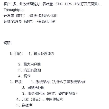
客户 -多--业务处理能力--吞吐量--TPS--HPS--PV(打开页面数) --
者
Throughtput
开发商（软件） -算法+DB是否优化
我
运维/管理员（硬件） -资源利用率
的
我
调研：
博
的
我
1、目的： 1、最大处理能力
客
论
的
我
2、最大用户数
坛
圈
的
我
3、有没有瓶颈
4、调优
子
直
的
我
2、环境： 1、系统架构（为什么了解系统架构）
2、网络拓扑图
我
播
活
的
3、服务器环境（软件、硬件的配置）
4、开发（语言）、中间件技术
我
动
关
的
5、数据库