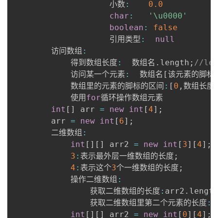
      				小数
:
0.0
持
建
证
实
的
char
:
'\u0000'
boolean
:
false
议
验
收
      				引用类型
:
null
      	访问数组
:
藏
      		得到数组长度
:
  数组名
.
length
;
//l
      		访问某一个元素
:
  数组名
[
该元素的脚标
      		数组里的元素的脚标的区间
:
[
0
,
数组长度
      		使用
for
循环操作数组元素

int
[
]
 arr 
=
new
int
[
4
]
;
      	arr 
=
new
int
[
6
]
;
      	二维数组
:
int
[
]
[
]
 arr2 
=
new
int
[
3
]
[
4
]
;
3
:
表示最外层一维数组的长度
;
4
:
表示这个
3
个一维数组的长度
;
      		操作二维数组
:
      			获取二维数组的长度
:
arr2
.
length
      			获取二维数组里第二个元素的长度
:
a
int
[
]
[
]
 arr2 
=
new
int
[
0
]
[
4
]
;