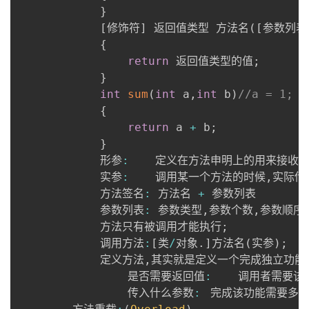
}
者
[
修饰符
]
 返回值类型 方法名
(
[
参数列表
{
我
return
 返回值类型的值
;
}
的
我
int
sum
(
int
 a
,
int
 b
)
//a = 1; b
{
博
的
我
return
 a 
+
 b
;
}
客
论
的
我
      		形参
:
	定义在方法申明上的用来接收
      		实参
:
	调用某一个方法的时候
,
实际传
坛
圈
的
我
      		方法签名
:
 方法名 
+
 参数列表

      		参数列表
:
 参数类型
,
参数个数
,
参数顺序

子
直
的
我
      		方法只有被调用才能执行
;
      		调用方法
:
[
类
/
对象
.
]
方法名
(
实参
)
;
我
播
活
的
      		定义方法
,
其实就是定义一个完成独立功能
      			是否需要返回值
:
	调用者需要
我
动
关
的
      			传入什么参数
:
	完成该功能需要多少和哪些未知的元素
