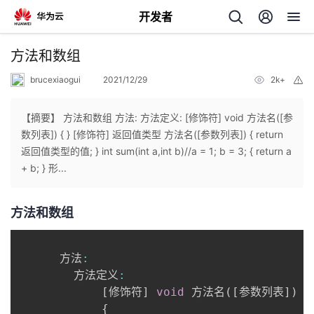
开发者
返
方法和数组
回
brucexiaogui
2021/12/29
2k+
举
报
【摘要】 方法和数组 方法: 方法定义: [修饰符] void 方法名([参
数列表]) { } [修饰符] 返回值类型 方法名([参数列表]) { return
返回值类型的值; } int sum(int a,int b)//a = 1; b = 3; { return a
个
+ b; } 形...
我
人
方法和数组
的
主
      方法
:
开
页
      	方法定义
:
[
修饰符
]
void
 方法名
(
[
参数列表
]
)
发
{