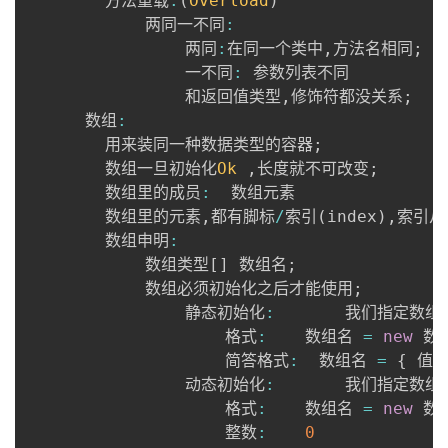
      	方法重载
:
(
Overload
)
我
注
的
开
      		两同一不同
:
      			两同
:
在同一个类中
,
方法名相同
;
的
Programs
发
      			一不同
:
 参数列表不同

      			和返回值类型
,
修饰符都没关系
;
支
者
      数组
:
      	用来装同一种数据类型的容器
;
持
      	数组一旦初始化
Ok
,
长度就不可改变
;
学
      	数组里的成员
:
  数组元素

      	数组里的元素
,
都有脚标
/
索引
(
index
)
,
索引从
我
堂
      	数组申明
:
      		数组类型
[
]
 数组名
;
的
我
我
      		数组必须初始化之后才能使用
;
      			静态初始化
:
		我们指定数
技
的
的
我
      				格式
:
	数组名 
=
new
 数
      				简答格式
:
  数组名 
=
{
 值
1
术
云
课
的
我
      			动态初始化
:
		我们指定数
      				格式
:
	数组名 
=
new
 数
支
声
程
认
的
我
      				整数
:
0