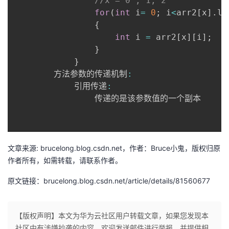
//x = 0 , 1, 2
for
(
int
 i
=
0
;
 i
<
arr2
[
x
]
.
le
{
int
 i 
=
 arr2
[
x
]
[
i
]
;
}
}
      	方法参数的传递机制
:
      		引用传递
:
      			传递的是该参数值的一个副本

文章来源: brucelong.blog.csdn.net，作者：Bruce小鬼，版权归原
作者所有，如需转载，请联系作者。
原文链接：brucelong.blog.csdn.net/article/details/81560677
【版权声明】本文为华为云社区用户转载文章，如果您发现本
社区中有涉嫌抄袭的内容，欢迎发送邮件进行举报，并提供相