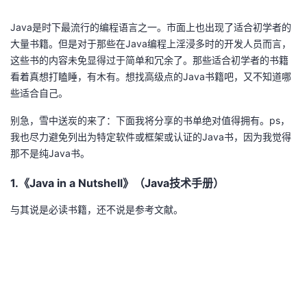
者
Java是时下最流行的编程语言之一。市面上也出现了适合初学者的
大量书籍。但是对于那些在Java编程上淫浸多时的开发人员而言，
我
这些书的内容未免显得过于简单和冗余了。那些适合初学者的书籍
看着真想打瞌睡，有木有。想找高级点的Java书籍吧，又不知道哪
的
我
些适合自己。
别急，雪中送炭的来了：下面我将分享的书单绝对值得拥有。ps，
博
的
我
我也尽力避免列出为特定软件或框架或认证的Java书，因为我觉得
那不是纯Java书。
客
论
的
我
1.《Java in a Nutshell》（Java技术手册）
坛
圈
的
我
与其说是必读书籍，还不说是参考文献。
子
直
的
我
我
播
活
的
我
动
关
的