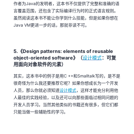
持
建
证
实
的
作者为Java的发明者，这本书不仅提供了完整和准确的语
言覆盖范围，还包含了实际编译行为时的正式语言规则。
议
验
收
虽然阅读这本书不能让你学到什么技能，但是如果你想在
Java VM更进一步的话，那就非读不可。
藏
5.《Design patterns: elements of reusable
object-oriented software》（
设计模式
：可复
用面向对象软件的元素）
其实，这本书中的例子是用C ++和Smalltalk写的，是不是
很奇怪为什么我还要推荐它呢？如果你想成长为一个开发
人员，那么你就必须知道
设计模式
，这样才能充分利用他
人最佳的实践经验，以及还可以向那些面临过相同问题的
开发人员学习。当然其他类似的书籍还有很多，但它们都
只能当做一些辅助性的学习。