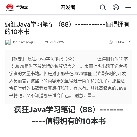
开发者
返
疯狂Java学习笔记（88）-----------值得拥有
回
的10本书
brucexiaogui
2021/12/29
1.8k+
举
报
【摘要】 疯狂Java学习笔记（88）-----------值得拥有的10本
书 Java是时下最流行的编程语言之一。市面上也出现了适合初
个
学者的大量书籍。但是对于那些在Java编程上淫浸多时的开发
人员而言，这些书的内容未免显得过于简单和冗余了。那些适
我
人
合初学者的书籍看着真想打瞌睡，有木有。想找高级点的Java
书籍吧，又不知道哪些适合自己。 别急，雪...
的
主
疯狂Java学习笔记（88）-------
开
页
----值得拥有的10本书
发