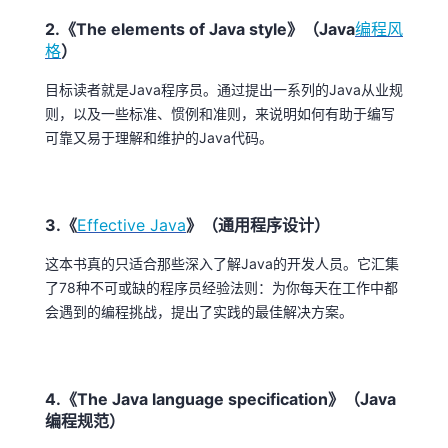
我
注
的
开
2.《The elements of Java style》（Java
编程风
格
）
的
Programs
发
目标读者就是Java程序员。通过提出一系列的Java从业规
则，以及一些标准、惯例和准则，来说明如何有助于编写
支
者
可靠又易于理解和维护的Java代码。
持
学
我
堂
3.《
Effective Java
》（通用程序设计）
这本书真的只适合那些深入了解Java的开发人员。它汇集
的
我
我
了78种不可或缺的程序员经验法则：为你每天在工作中都
会遇到的编程挑战，提出了实践的最佳解决方案。
技
的
的
我
术
云
课
的
我
4.《The Java language specification》（Java
支
声
程
认
的
我
编程规范）