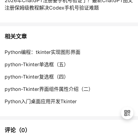
2026年ChatGPT注册要手机号验证了？最新ChatGPT图文
持
建
证
实
的
注册保姆级教程解决Codex手机号验证难题
议
验
收
藏
相关文章
Python编程：tkinter实现图形界面
python-Tkinter单选框（五）
python-Tkinter复选框（四）
python-Tkinter界面组件属性介绍（二）
Python入门桌面应用开发Tkinter
评论（
0
）
退