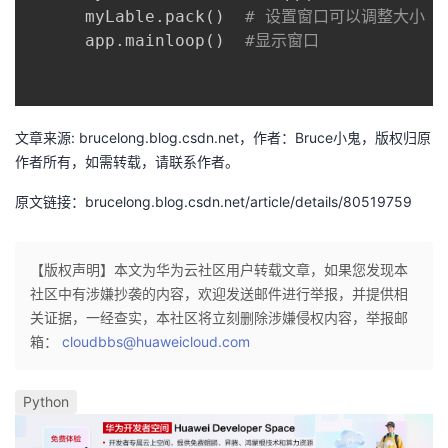
      myLable
.
pack
(
)
# 设置窗口可以调整大小
者
      app
.
mainloop
(
)
#显示窗口
我
的
我
文章来源: brucelong.blog.csdn.net，作者：Bruce小鬼，版权归原
作者所有，如需转载，请联系作者。
博
的
我
原文链接：brucelong.blog.csdn.net/article/details/80519759
客
论
的
我
【版权声明】本文为华为云社区用户转载文章，如果您发现本
坛
圈
的
我
社区中有涉嫌抄袭的内容，欢迎发送邮件进行举报，并提供相
关证据，一经查实，本社区将立刻删除涉嫌侵权内容，举报邮
子
直
的
我
箱：
cloudbbs@huaweicloud.com
我
播
活
的
Python
我
动
关
的