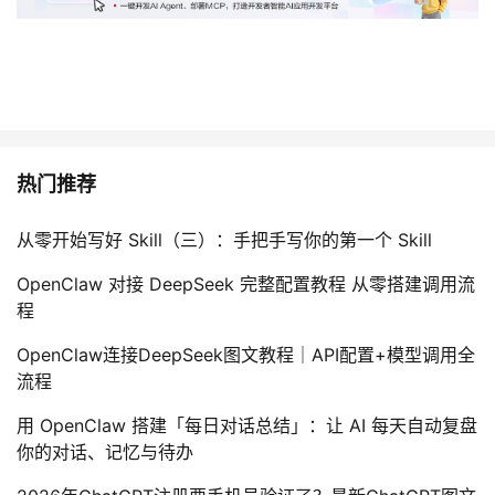
我
注
的
开
的
Programs
发
支
者
热门推荐
持
学
从零开始写好 Skill（三）：手把手写你的第一个 Skill
我
堂
OpenClaw 对接 DeepSeek 完整配置教程 从零搭建调用流
的
我
我
程
技
的
的
我
OpenClaw连接DeepSeek图文教程｜API配置+模型调用全
流程
术
云
课
的
我
用 OpenClaw 搭建「每日对话总结」：让 AI 每天自动复盘
你的对话、记忆与待办
支
声
程
认
的
我