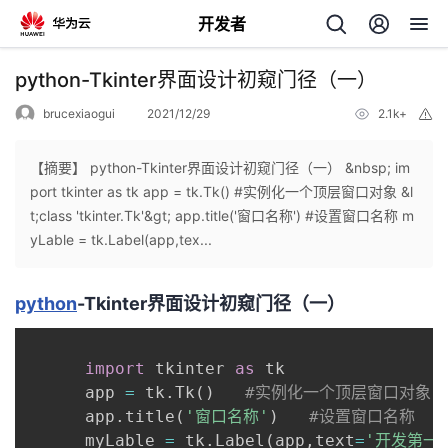
开发者
返
python-Tkinter界面设计初窥门径（一）
回
brucexiaogui
2021/12/29
2.1k+
举
报
【摘要】 python-Tkinter界面设计初窥门径（一） &nbsp; im
port tkinter as tk app = tk.Tk() #实例化一个顶层窗口对象 &l
t;class 'tkinter.Tk'&gt; app.title('窗口名称') #设置窗口名称 m
个
yLable = tk.Label(app,tex...
我
人
python
-Tkinter界面设计初窥门径（一）
的
主
import
 tkinter 
as
 tk

开
页
      app 
=
 tk
.
Tk
(
)
#实例化一个顶层窗口对象 <cl
      app
.
title
(
'窗口名称'
)
#设置窗口名称
发
      myLable 
=
 tk
.
Label
(
app
,
text
=
'开发第一