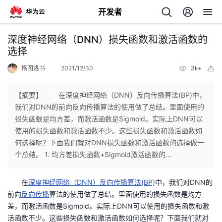
开发者
返
深度神经网络（DNN）损失函数和激活函数的
回
选择
格图洛书
2021/12/30
3k+
举
报
【摘要】 在深度神经网络（DNN）反向传播算法(BP)中，
我们对DNN的前向反向传播算法的使用做了总结。里面使用的
个
损失函数是均方差，而激活函数是Sigmoid。实际上DNN可以
使用的损失函数和激活函数不少。这些损失函数和激活函数如
我
人
何选择呢？下面我们就对DNN损失函数和激活函数的选择做一
个总结。 1. 均方差损失函数+Sigmoid激活函数的...
我
的
主
在
深度神经网络（DNN）反向传播算法(BP)
中，我们对DNN的
我
的
开
页
前向
反向传播
算法的使用做了总结。里面使用的损失函数是均方
差，而激活函数是Sigmoid。实际上DNN可以使用的损失函数和激
我
的
开
发
活函数不少。这些损失函数和激活函数如何选择呢？下面我们就对