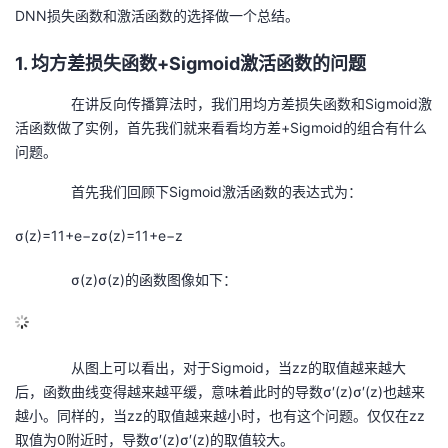
DNN损失函数和激活函数的选择做一个总结。
的
Programs
发
者
1. 均方差损失函数+Sigmoid激活函数的问题
支
者
我
在讲反向传播算法时，我们用均方差损失函数和Sigmoid激
活函数做了实例，首先我们就来看看均方差+Sigmoid的组合有什么
持
学
的
我
问题。
我
堂
博
的
我
首先我们回顾下Sigmoid激活函数的表达式为：
的
我
客
论
的
我
我
σ(z)=11+e−zσ(z)=11+e−z
技
的
坛
圈
的
我
的
我
σ(z)σ(z)的函数图像如下：
术
云
子
直
的
我
课
的
我
从图上可以看出，对于Sigmoid，当zz的取值越来越大
支
声
播
活
的
程
认
的
我
后，函数曲线变得越来越平缓，意味着此时的导数σ′(z)σ′(z)也越来
越小。同样的，当zz的取值越来越小时，也有这个问题。仅仅在zz
持
建
动
关
证
实
的
取值为0附近时，导数σ′(z)σ′(z)的取值较大。