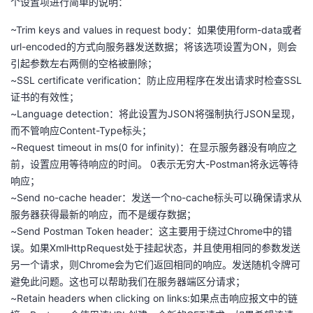
个设置项进行简单的说明：
我
注
的
开
~Trim keys and values in request body：如果使用form-data或者
url-encoded的方式向服务器发送数据；将该选项设置为ON，则会
的
Programs
发
引起参数左右两侧的空格被删除；
~SSL certificate verification：防止应用程序在发出请求时检查SSL
支
者
证书的有效性；
~Language detection：将此设置为JSON将强制执行JSON呈现，
持
学
而不管响应Content-Type标头；
~Request timeout in ms(0 for infinity)：在显示服务器没有响应之
我
堂
前，设置应用等待响应的时间。 0表示无穷大-Postman将永远等待
响应；
的
我
我
~Send no-cache header：发送一个no-cache标头可以确保请求从
服务器获得最新的响应，而不是缓存数据；
技
的
的
我
~Send Postman Token header：这主要用于绕过Chrome中的错
误。如果XmlHttpRequest处于挂起状态，并且使用相同的参数发送
术
云
课
的
我
另一个请求，则Chrome会为它们返回相同的响应。发送随机令牌可
避免此问题。这也可以帮助我们在服务器端区分请求；
支
声
程
认
的
我
~Retain headers when clicking on links:如果点击响应报文中的链