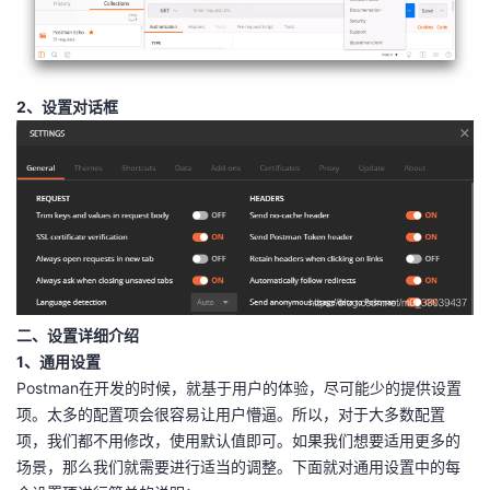
者
我
2、设置对话框
的
我
博
的
我
客
论
的
我
坛
圈
的
我
二、设置详细介绍
子
直
的
我
1、通用设置
Postman在开发的时候，就基于用户的体验，尽可能少的提供设置
我
播
活
的
项。太多的配置项会很容易让用户懵逼。所以，对于大多数配置
项，我们都不用修改，使用默认值即可。如果我们想要适用更多的
我
动
关
的
场景，那么我们就需要进行适当的调整。下面就对通用设置中的每