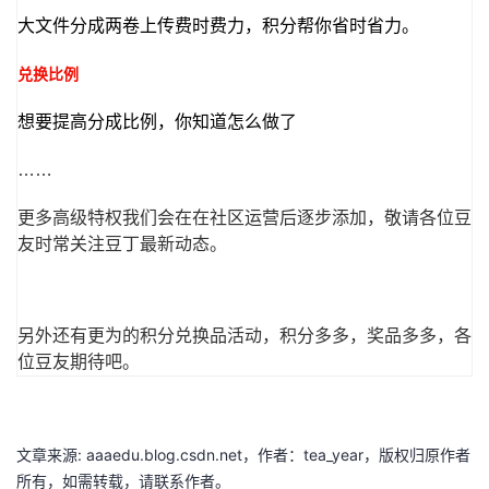
持
建
证
实
的
大文件分成两卷上传费时费力，积分帮你省时省力。
议
验
收
兑换比例
藏
想要提高分成比例，你知道怎么做了
……
更多高级特权我们会在在社区运营后逐步添加，敬请各位豆
友时常关注豆丁最新动态。
另外还有更为的积分兑换品活动，积分多多，奖品多多，各
位豆友期待吧。
文章来源: aaaedu.blog.csdn.net，作者：tea_year，版权归原作者
所有，如需转载，请联系作者。