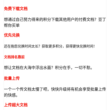
我
注
的
开
免费下载文档
的
Programs
发
想通过自己努力得来的积分下载其他用户的付费文档？豆丁
帮你买单
支
者
优先兑换
持
学
还在抱怨兑换时间太长？获取更多积分，获得更快兑换时间！
我
堂
文档排名靠前
的
我
我
想让文档在大海中浮出水面？积分在手，一切不愁。
技
的
的
我
批量上传
术
云
一个一个传文档太慢了吧，快快升级将有机会享受批量上传
课
的
我
的快感。
支
声
程
认
的
我
上传超大文档