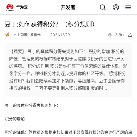
开发者
返
豆丁:如何获得积分？（积分规则）
回
人工智能-张晨光
2021/12/29
2.2k+
举
报
【摘要】 豆丁的具体积分得失规则如下： 积分的增加 积分的
降低：管理员的根据审核结果对于恶意赚取积分的会进行严厉
的惩罚。 积分的作用 积分是你在豆丁价值荣耀的最佳体现，就
个
像学分一样，赚够积分才能逐步提升你的社区等级。 感觉积分
没有用？我们会陆续添加如下功能，等级越高，豆丁会赋予你
我
人
相应的特权。千万不要等到别人积分都赚到爆的时...
的
主
豆丁的具体积分得失规则如下：
开
页
积分的增加
发
积分的降低：管理员的根据审核结果对于恶意赚取积分的会进行严厉的惩