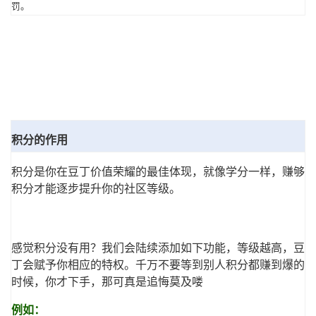
罚。
者
我
的
我
博
的
我
积分的作用
客
论
的
我
积分是你在豆丁价值荣耀的最佳体现，就像学分一样，赚够
积分才能逐步提升你的社区等级。
坛
圈
的
我
子
直
的
我
感觉积分没有用？我们会陆续添加如下功能，等级越高，豆
我
播
活
的
丁会赋予你相应的特权。千万不要等到别人积分都赚到爆的
时候，你才下手，那可真是追悔莫及喽
我
动
关
的
例如：