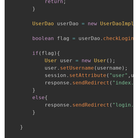
return
;
持
建
证
实
的
}
议
验
收
UserDao
 userDao 
=
new
UserDaoImpl
(
藏
boolean
 flag 
=
 userDao
.
checkLogin
(
if
(
flag
)
{
User
 user 
=
new
User
(
)
;
	   		user
.
setUsername
(
username
)
;
	   		session
.
setAttribute
(
"user"
,
us
	   		response
.
sendRedirect
(
"index.j
}
else
{
	   		response
.
sendRedirect
(
"login.j
}
}