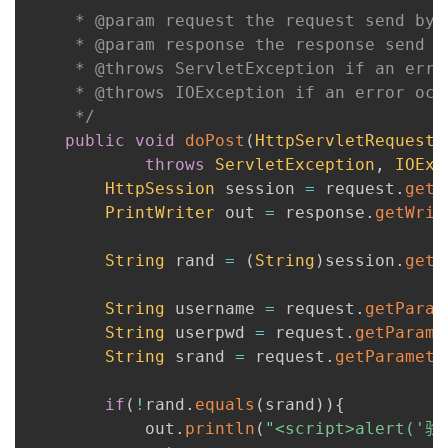
我
	 * @param request the request send by the client to the server

注
的
开
	 * @param response the response send by the server to the client

	 * @throws ServletException if an error occurred

的
Programs
发
	 * @throws IOException if an error occurred

	 */
支
者
public
void
doPost
(
HttpServletRequest
 
throws
ServletException
,
IOExc
持
学
HttpSession
 session 
=
 request
.
getS
PrintWriter
 out 
=
 response
.
getWrit
我
堂
String
 rand 
=
(
String
)
session
.
getA
的
我
我
String
 username 
=
 request
.
getParam
技
的
的
我
String
 userpwd 
=
 request
.
getParame
String
 srand 
=
 request
.
getParamete
术
云
课
的
我
if
(
!
rand
.
equals
(
srand
)
)
{
支
声
程
认
的
我
	   		out
.
println
(
"<script>alert('验