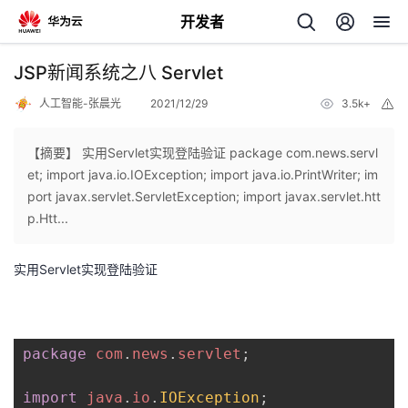
开发者
返
JSP新闻系统之八 Servlet
回
人工智能-张晨光
2021/12/29
3.5k+
举
报
【摘要】 实用Servlet实现登陆验证 package com.news.servl
et; import java.io.IOException; import java.io.PrintWriter; im
port javax.servlet.ServletException; import javax.servlet.htt
个
p.Htt...
我
人
实用Servlet实现登陆验证
的
主
开
页
package
com
.
news
.
servlet
;
发
import
java
.
io
.
IOException
;