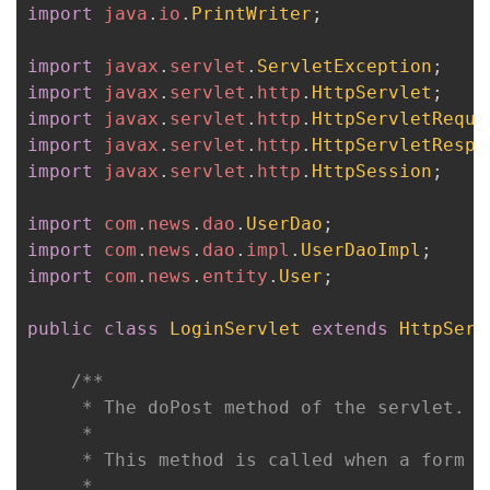
import
java
.
io
.
PrintWriter
;
者
import
javax
.
servlet
.
ServletException
;
import
我
javax
.
servlet
.
http
.
HttpServlet
;
import
javax
.
servlet
.
http
.
HttpServletReque
import
的
我
javax
.
servlet
.
http
.
HttpServletRespo
import
javax
.
servlet
.
http
.
HttpSession
;
博
的
我
import
com
.
news
.
dao
.
UserDao
;
import
客
论
的
我
com
.
news
.
dao
.
impl
.
UserDaoImpl
;
import
com
.
news
.
entity
.
User
;
坛
圈
的
我
public
class
LoginServlet
extends
HttpServ
子
直
的
我
/**

我
	 * The doPost method of the servlet. <br>

播
活
的
	 *

我
	 * This method is called when a form has its tag value method equals to post.

动
关
的
	 * 
