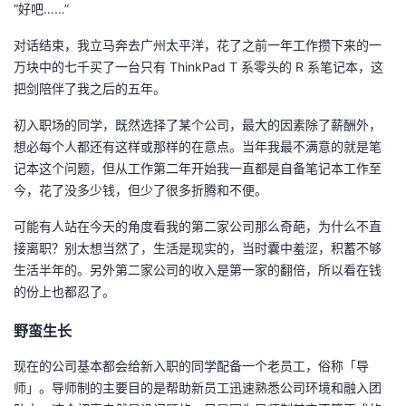
“好吧……”
对话结束，我立马奔去广州太平洋，花了之前一年工作攒下来的一
万块中的七千买了一台只有 ThinkPad T 系零头的 R 系笔记本，这
把剑陪伴了我之后的五年。
初入职场的同学，既然选择了某个公司，最大的因素除了薪酬外，
想必每个人都还有这样或那样的在意点。当年我最不满意的就是笔
记本这个问题，但从工作第二年开始我一直都是自备笔记本工作至
今，花了没多少钱，但少了很多折腾和不便。
可能有人站在今天的角度看我的第二家公司那么奇葩，为什么不直
接离职？别太想当然了，生活是现实的，当时囊中羞涩，积蓄不够
生活半年的。另外第二家公司的收入是第一家的翻倍，所以看在钱
的份上也都忍了。
野蛮生长
现在的公司基本都会给新入职的同学配备一个老员工，俗称「导
师」。导师制的主要目的是帮助新员工迅速熟悉公司环境和融入团