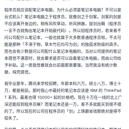
我
注
的
开
程序员就应该配笔记本电脑，为什么必须是笔记本电脑？不可以是
台式机么？笔记本电脑之于程序员，就像剑之于剑客。剑客的剑是
的
Programs
发
不应该离开身边的，稍有风吹草动，听风辨器，拔剑出鞘（程序员
一言不合就掏出笔记本开始敲代码）。所以招程序员时，若来者不
支
者
问公司配什么笔记本，一般也就属于大多数普通程序员啦，不太可
能是那种「不滞于物，草木竹石均可为剑」的独孤求败级的高手。
持
学
而也会有少数提问公司配什么笔记本电脑的，当对公司提供的笔记
本感觉不满意时，就会要求是否可以自备笔记本电脑，而由公司给
我
堂
予补贴。这一类我觉着就会比前面那类要强，当然我没有统计数
据，纯凭感觉。
的
我
我
我毕业那年，腾讯来学校招聘，年薪本科六万，硕士八万，博士十
技
的
万，都是税前。那时我心中最好的笔记本应该是 IBM 的 ThinkPad
的
我
T 系列，最差也得 10000+ 起的价格吧。现在十万在一线的北上广
术
云
深还能招到程序员嘛？而笔记本还是一万，差不多就能买到很不错
课
的
我
的了。所以现在的公司在程序员的「剑」上琢磨省钱那绝对是得不
支
声
偿失了。
程
认
的
我