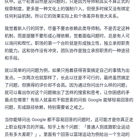
队中。这个初衷自然是没问题的，只是因为导师制其实不算正式的
规章制度，更多是一种文化上的强制介入，但很多时候又没有绑定
任何利益机制，所以它的效果实际上和个体差异有很大关系。
我觉着新入行的同学，尽量不要去依赖此类导师制。不是否定这种
机制，而是提醒不要形成心理依赖，觉着面临问题时，总是有人可
以询问和帮忙。职场的第一个台阶就是形成独立性，独立承担职责
的能力。这和协作没有冲突，团队协作是独立承担职责的一种途径
和手段。
就以简单的问问题为例，如果只抱着获得答案搞定自己的事情为出
发点。一次两次也就那样了，长此以往是不可行的，最终虽然搞定
了问题，但换得的评价却不会高。因为通过你问出什么样的问题，
就可以看出你对这个问题做出了怎样的搜索和思考，让你困惑的矛
盾点在哪里？有些人就喜欢不假思索的问些 Google 能够轻易回答的
问题，形成路径依赖，特别需要省之戒之。
当你能够问出 Google 都不容易回答的问题时，这可能才是你真正走
上职业程序员的开端。知乎上有个问题：「普通人到底跟职业运动
员有多大差距？」。里面有个回答以篮球运动为例给出一个生动的