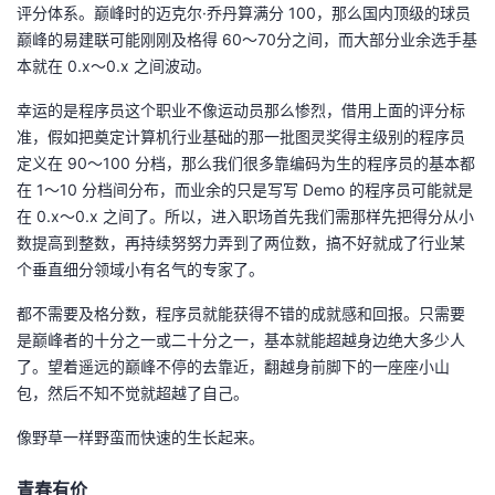
评分体系。巅峰时的迈克尔·乔丹算满分 100，那么国内顶级的球员
巅峰的易建联可能刚刚及格得 60～70分之间，而大部分业余选手基
本就在 0.x～0.x 之间波动。
幸运的是程序员这个职业不像运动员那么惨烈，借用上面的评分标
准，假如把奠定计算机行业基础的那一批图灵奖得主级别的程序员
定义在 90～100 分档，那么我们很多靠编码为生的程序员的基本都
在 1～10 分档间分布，而业余的只是写写 Demo 的程序员可能就是
在 0.x～0.x 之间了。所以，进入职场首先我们需那样先把得分从小
数提高到整数，再持续努努力弄到了两位数，搞不好就成了行业某
个垂直细分领域小有名气的专家了。
都不需要及格分数，程序员就能获得不错的成就感和回报。只需要
是巅峰者的十分之一或二十分之一，基本就能超越身边绝大多少人
了。望着遥远的巅峰不停的去靠近，翻越身前脚下的一座座小山
包，然后不知不觉就超越了自己。
像野草一样野蛮而快速的生长起来。
青春有价