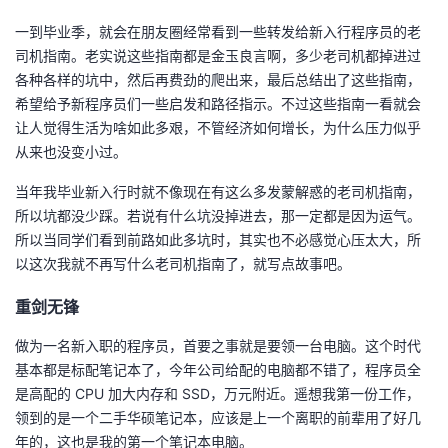
一到毕业季，就会在朋友圈经常看到一些转发给新入行程序员的老
者
司机指南。老实说这些指南都是金玉良言啊，多少老司机都掉进过
各种各样的坑中，然后再费劲的爬出来，最后总结出了这些指南，
我
希望给予新程序员们一些启发和路径指示。不过这些指南一看就会
让人觉得生活为啥如此多艰，不管经济如何增长，为什么压力似乎
的
我
从来也没变小过。
博
的
我
当年我毕业新入行时就不像现在有这么多发蒙解惑的老司机指南，
所以坑都没少踩。若说有什么坑没掉进去，那一定都是因为运气。
客
论
的
我
所以当同学们看到前路如此多坑时，其实也不必感觉心压太大，所
以这次我就不再写什么老司机指南了，就写点故事吧。
坛
圈
的
我
重剑无锋
子
直
的
我
做为一名新入职的程序员，首要之事就是要领一台电脑。这个时代
基本都是标配笔记本了，今年公司给配的电脑都不错了，程序员全
我
播
活
的
是高配的 CPU 加大内存和 SSD，万元附近。遥想我第一份工作，
领到的是一个二手华硕笔记本，应该是上一个离职的前辈用了好几
我
动
关
的
年的，这也是我的第一个笔记本电脑。