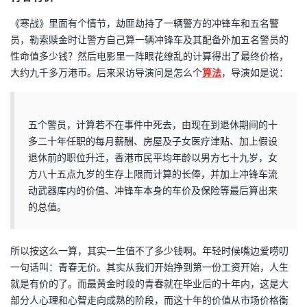
《寒战》里面有个情节，劫匪劫持了一辆警方的冲锋车和五名警
员，勒索赎金时让警方自己算一辆冲锋车及其配备外加五名警员的
性命值多少钱？然后电影里一阵眼花缭乱的计算得出了最终价格，
大约九千多万港币。后来采访导演问是怎么个
算法
，导演如是说：
五个警员，计算若不在事件中死去，由现在到退休期间的十
多二十年任职的每月薪酬、房屋及子女医疗津贴、加上假设
退休前的职位升迁，香港市民平均年龄以男方七十九岁，女
方八十五点九岁的生存上限而计算的长俸，并加上冲锋车流
动武器库内的价值、冲锋车本身的车价及保险等最后算出来
的总值。
所以按这么一算，其实一生值不了多少钱啊。年轻时候嘴边爱唠叨
一句话叫：青春无价。其实从我们开始挣到第一份工资开始，人生
就是有价的了。而最黄金时段的青春就在毕业后的十年内，这是大
部分人心理和心智走向成熟的阶段，而这十年的价值从市场价格衡