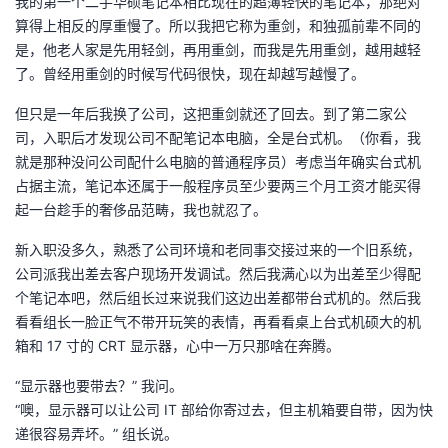
我的第一个二手华硕笔记本相比现在的超薄轻快的笔记本，那绝对
持
建
证
实
的
算得上相反的厚重慢了。所以我把它称为重剑，和独孤前辈不同的
是，他老人家是先用轻剑，再用重剑，而我是先用重剑，越用越轻
议
验
收
了。曾经用重剑的时候写代码很快，现在却越写越慢了。
藏
但只是一年后我换了公司，这把重剑就还了回去。到了第二家公
司，入职后才发现公司不配笔记本电脑，全是台式机。（你看，我
就是那种没问公司配什么电脑的普通程序员）考虑当年确实台式机
占据主流，笔记本还属于一般程序员至少要两三个月工资才能买得
起一台趁手的奢侈品范畴，我也就忍了。
新入职没多久，熟悉了公司环境和老同事交接过来的一个旧系统，
公司派我出差去客户现场开发调试。然后我满心以为出差至少得配
个笔记本吧，然后组长过来说我们这边出差都带台式机的。然后我
看看组长一脸正气不带开玩笑的表情，再看看桌上台式机硕大的机
箱和 17 寸的 CRT 显示器，心中一万只那啥在奔腾。
“显示器也要带去？” 我问。
“噢，显示器可以让公司 IT 部给你寄过去，但主机箱要自带，因为快
递很容易弄坏。” 组长说。