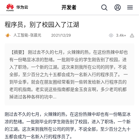
开发者
返
程序员，别了校园入了江湖
回
人工智能-张晨光
2021/12/29
3.4k+
举
报
【摘要】 刚过去不久的七月，火辣辣的热，在这份热辣中却也
有一份略显冰凉的愁绪。一批刚毕业的学生刚告别了校园，进
入了职场，一个新的江湖。这次来到我所在公司的同学，不说
个
全部，至少百分之九十五都会成为一名新入行的程序员了。 一
到毕业季，就会在朋友圈经常看到一些转发给新入行程序员的
我
人
老司机指南。老实说这些指南都是金玉良言啊，多少老司机都
掉进过各种各样的坑中...
的
主
刚过去不久的七月，火辣辣的热，在这份热辣中却也有一份略显冰
开
页
凉的愁绪。一批刚毕业的学生刚告别了校园，进入了职场，一个新
的江湖。这次来到我所在公司的同学，不说全部，至少百分之九十
发
五都会成为一名新入行的程序员了。