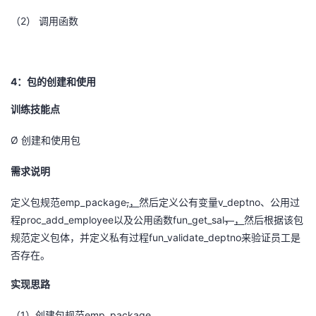
（2）
调用函数
4
：
包的创建和使用
训练技能点
Ø
创建和使用包
需求说明
emp_package
,
v_deptno
定义包规范
，
然后定义公有变量
、公用过
proc_add_employee
fun_get_sal
程
以及公用函数
，
，
然后根据该包
fun_validate_deptno
规范定义包体，并定义私有过程
来验证员工是
否存在。
实现思路
1
emp_package
（
）
创建包规范