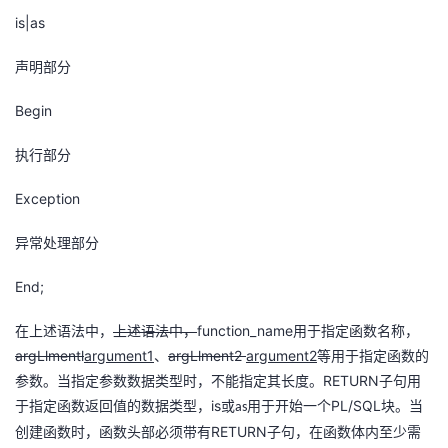
is|as
声明部分
Begin
执行部分
Exception
异常处理部分
End;
function_name
在上述语法中，
上述语法中，
用于指定函数名称，
argLlmentl
argument1
argLlment2
argument
2
、
等用于指定函数的
RETURN
参数。当指定参数数据类型时，不能指定其长度。
子句用
is
PL/SQL
于指定函数返回值的数据类型，
或
用于开始一个
块。当
as
RETURN
创建函数时，函数头部必须带有
子句，在函数体内至少需