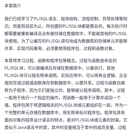
本章简介
者
PL/SQL
我们已经学习了
语言、程序结构、流程控制、异常处理等知
我
PL/SQL
识。但是到目前为止，所创建的
块都是匿名的，每次执行时
PL/SQL
都需要被重新编译且没有被存储在数据库中，不能被其他的
的
我
PL/SQL
块使用。为了让编写的
语句块成为数据库的存储单元并能够
共享、实现代码重用，必须要使用程序包、过程和函数对象。
博
的
我
本章将学习过程、函数和程序包等概念。过程与函数是命名的
客
论
的
我
PL/SQL
块，可以被编译后存储在数据库中，以备执行，其他
PL/SQL
块可以按名称来调用。实际应用中，可以将商业逻辑、企业
坛
圈
的
我
规则写成过程或函数保存到数据库中，以便共享。过程与函数也被
称为子程序，因为它们是独立的、能够被父程序调用。其中，过程
子
直
的
我
一般用于执行一个指定的操作，而函数一般用于计算并返回一个
PL/SQL
值。程序包用于将逻辑相关的
块或元素组织在一起，作为一
我
播
活
的
个完整的单元存储在数据库中，用名称来标识程序包。程序包具有
PL/SQL
面向对象的程序设计语言的特点，是对
块或元素的封装。它
我
动
关
的
Java
类似于
语言中的类，其中的变量相当于类中的成员变量，过程