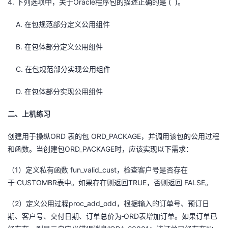
4.
Oracle
( )
下列选项中，关于
程序包的描述正确的是
。
A.
在包规范部分定义公用组件
B.
在包体部分定义公用组件
C.
在包规范部分实现公用组件
D.
在包体部分实现公用组件
二、上机练习
ORD
ORD_PACKAGE
创建用于操纵
表的包
，并调用该包的公用过程
ORD_PACKAGE
和函数。当创建包
时，应该实现以下需求：
1
fun_valid_cust
（
）定义私有函数
，检查客户号是否存在
CUSTOMBR
TRUE
FALSE
于
表中。如果存在则返回
，否则返回
。
2
proc_add_odd
（
）定义公用过程
，根据输入的订单号、预订日
ORD
期、客户号、交付日期、订单总价为
表增加订单。如果订单已