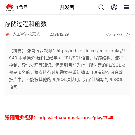
开发者
返
存储过程和函数
回
人工智能-张晨光
2021/12/29
2.7k+
举
报
【摘要】 张哥同步视频：https://edu.csdn.net/course/play/7
940 本章简介 我们已经学习了PL/SQL语言、程序结构、流程
控制、异常处理等知识。但是到目前为止，所创建的PL/SQL块
个
都是匿名的，每次执行时都需要被重新编译且没有被存储在数
据库中，不能被其他的PL/SQL块使用。为了让编写的PL/SQL
我
人
语句...
的
主
开
页
张哥同步视频：https://edu.csdn.net/course/play/7940
发