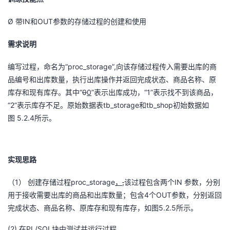
Ø
IN
OUT
带
和
参数的存储过程的创建和使用
需求说明
“proc_storage”,
编写过程，命名为
向该存储过程传入需要出库的商
品编号和出库数量，执行出库操作并返回完成状态、商品名称、原
“
0
0
”表示出库成功，“1”表示找不到该商品，
库存和现有库存。其中
“2”表示库存不足。原始数据表tb_storage
tb_shop
和
初始数据如
5.2.4
图
所示。
实现思路
（1）
proc_storage
,
IN
创建存储过程
，
该过程包含两个
参数，分别
4
OUT
用于接收需要出库的商品和出库数量；包含
个
参数，分别返回
5.2.5
完成状态、商品名称、原库存和现有库存，如图
所示。
(2)
PL/SQL
在
块中测试并运行过程