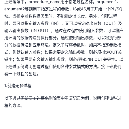
procedure_name
argument1
上述语法中，
用于指定过程名称，
、
argument2
IS
AS
PL/SQL
等则用于指定过程的参数，
或
用于开始一个
块。当指定参数数据类型时，不能指定其长度。另外，创建过程
IN
OUT
时，既可以指定输入参数（
），又可以指定输出参数（
）及
IN OUT
输入输出参数（
）。通过在过程中使用输入参数，可以将应
用环境的数据传递到执行部分。通过使用输出参数，可以将执行部
分的数据传递到应用环境。定义子程序参数时，如果不指定参数模
OUT
式，则默认输入参数；如果需要定义输出参数，则必须指定
关
IN OUT
键字；如果需要定义输入输出参数，则必须指定
关键字。以
下通过示例说明创建过程和使用各种参数模式的方法。接下来我们
看一下过程的创建。
1.
创建无参过程
以下通过
更新员工的薪水
删除表中重复记录
为例，说明创建该种过
程的方法。