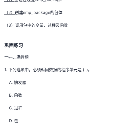
2
emp_package
（
）
创建
的包体
3
（
）
调用包中的变量、过程及函数
巩固练习
一
．
、
选择题
1.
( )
下列选项中，必须返回数据的程序单元是
。
A.
触发器
B.
函数
C.
过程
D.
包