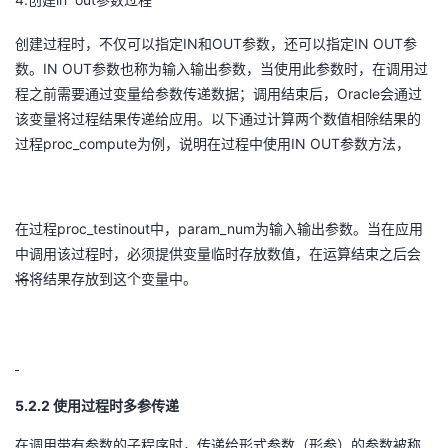
创建
参数过程
IN
OUT
IN OUT
创建过程时，不仅可以指定
和
参数，还可以指定
参
IN OUT
数。
参数也称为输入输出参数，当使用此参数时，在调用过
Oracle
程之前需要通过变量给参数传递数据；调用结束后，
会通过
该变量将过程结果传递给应用。以下通过计算两个数值相除结果的
proc_compute
IN OUT
过程
为例，说明在过程中使用
参数方法，
proc_testinout
param_num
在过程
中，
为输入输出参数。当在应用
中调用该过程时，必须提供变量临时存放数值，在运算结束之后会
将
将结果存放到这个变量中。
5.2.2
使用过程时多参传递
在调用带有参数的子程序时，传递给形式参数（形参）的参数被称