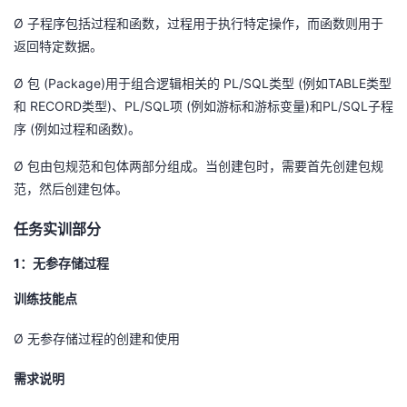
Ø
子程序包括过程和函数，过程用于执行特定操作，而函数则用于
返回特定数据。
Ø
(Package)
PL/SQL
(
TABLE
包
用于组合逻辑相关的
类型
例如
类型
RECORD
)
PL/SQL
(
)
PL/SQL
和
类型
、
项
例如游标和游标变量
和
子程
(
)
序
例如过程和函数
。
Ø
包由包规范和包体两部分组成。当创建包时，需要首先创建包规
范，然后创建包体。
任务实训部分
1
：
无参存储过程
训练技能点
Ø
无参存储过程的创建和使用
需求说明