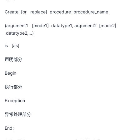
持
建
证
实
的
Create [or replace] procedure procedure_name
议
验
收
(argument1 [mode1] datatype1, argument2 [mode2]
datatype2,…)
藏
is [as]
声明部分
Begin
执行部分
Exception
异常处理部分
End;