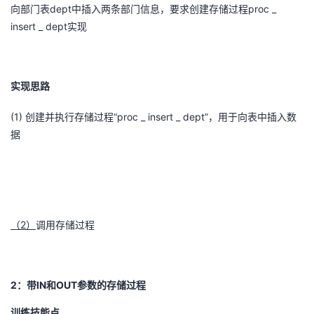
dept
proc _
向部门表
中插入两条部门信息，要求创建存储过程
insert _ dept
实现
实现思路
(1)
“proc _ insert _ dept”，用于向表中插入数
创建并执行存储过程
据
2
（
）
调用存储过程
2
IN
OUT
：
带
和
参数的存储过程
训练技能点