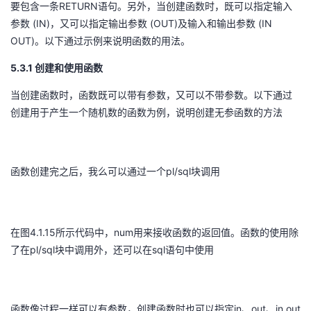
RETURN
要包含一条
语句。另外，当创建函数时，既可以指定输入
(IN)
(OUT)
(IN
参数
，又可以指定输出参数
及输入和输出参数
OUT)
。以下通过示例来说明函数的用法。
5.3.1
创建和使用函数
当创建函数时，函数既可以带有参数，又可以不带参数。以下通过
创建用于产生一个随机数的函数为例，说明创建无参函数的方法
pl/sql
函数创建完之后，我么可以通过一个
块调用
4.1.15
num
在图
所示代码中，
用来接收函数的返回值。函数的使用除
pl/sql
sql
了在
块中调用外，还可以在
语句中使用
in
out
in out
函数像过程一样可以有参数，创建函数时也可以指定
、
、