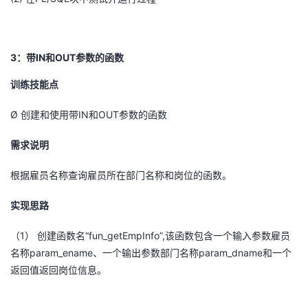
3
IN
OUT
：
带
和
参数的函数
训练技能点
Ø
IN
OUT
创建和使用带
和
参数的函数
需求说明
根据雇员名称查询雇员所在部门名称和岗位的函数。
实现思路
（1）
“fun_getEmpInfo”,
创建函数名
该函数包含一个输入参数雇员
param_ename
param_dname
名称
、一个输出参数部门名称
和一个
返回值返回岗位信息。