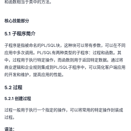
和函数相当于类中的方法。
我
注
的
开
的
Programs
发
核心技能部分
5.1
子程序简介
支
者
PL/SQL
子程序是指被命名的
块，这种块可以带有参数，可以在不同
持
学
PL/SQL
应用中多次调用。
有两种类型的子程序：过程和函数。其
中，过程用于执行特定操作，而函数则用于返回特定数据。通过将
我
堂
PL/SQL
商业逻辑和企业规则集成到
子程序中，可以简化客户端应用
的开发和维护，提高应用的性能。
的
我
我
5.2
过程
技
的
的
我
5.2.1
创建过程
术
云
课
的
我
过程一般用于执行一个指定的操作，可以将常用的特定操作封装成
过程。
支
声
程
认
的
我
语法：