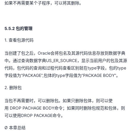
如果不再需要某个子程序，可以将其删除。
5.5.2
包的管理
1.
查看包源代码
Oracle
当创建了包之后，
会将包名及其源代码信息存放到数据字典
US_ER_SOURCE
中。通过查询数据字典
，显示当前用户的包及其源
type
type
代码，包代码的查询和过程代码查看区别就在
字段，包的
”PACKAGE”,
type
”PACKAGE BODY”。
字段值为
包体的
字段值为
2.
删除包
当包不再需要时，可以删除包。如果只删除包体，则可以使
DROP PACHAGE BODY
用
命令；如果同时删除包规范和包体，则
DROP PACKAGE
可以使用
命令
。
Ø
本章总结