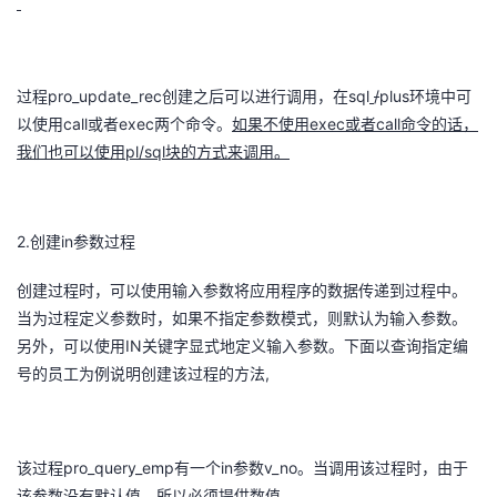
pro_update_rec
sql
/
plus
过程
创建之后可以进行调用，在
环境中可
call
exec
exec
call
以使用
或者
两个命令。
如果不使用
或者
命令的话，
pl/sql
我们也可以使用
块的方式来调用。
2.
in
创建
参数过程
创建过程时，可以使用输入参数将应用程序的数据传递到过程中。
当为过程定义参数时，如果不指定参数模式，则默认为输入参数。
IN
另外，可以使用
关键字显式地定义输入参数。下面以查询指定编
,
号的员工为例说明创建该过程的方法
pro_query_emp
in
v_no
该过程
有一个
参数
。当调用该过程时，由于
该参数没有默认值，所以必须提供数值