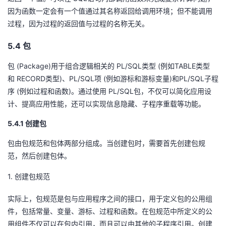
因为函数一定会有一个值通过其名称返回给调用环境；但不能调用
过程，因为过程的返回值与过程的名称无关。
5.4
包
(Package)
PL/SQL
(
TABLE
包
用于组合逻辑相关的
类型
例如
类型
RECORD
)
PL/SQL
(
)
PL/SQL
和
类型
、
项
例如游标和游标变量
和
子程
(
)
PL/SQL
序
例如过程和函数
。通过使用
包，不仅可以简化应用设
计、提高应用性能，还可以实现信息隐藏、子程序重载等功能。
5.4.1
创建包
包由包规范和包体两部分组成。当创建包时，需要首先创建包规
范，然后创建包体。
1.
创建包规范
实际上，包规范是包与应用程序之间的接口，用于定义包的公用组
件，包括常量、变量、游标、过程和函数。在包规范中所定义的公
用组件不仅可以在包内引用，而且可以由其他的子程序引用。创建