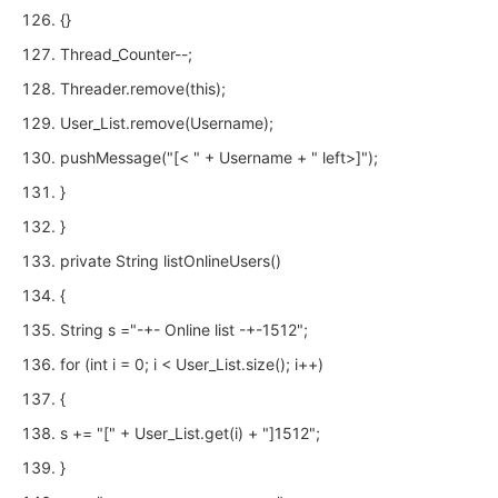
{}
Thread_Counter--;
Threader.remove(this);
User_List.remove(Username);
pushMessage("[< " + Username + " left>]");
}
}
private String listOnlineUsers()
{
String s ="-+- Online list -+-1512";
for (int i = 0; i < User_List.size(); i++)
{
s += "[" + User_List.get(i) + "]1512";
}