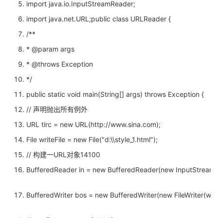
import java.io.InputStreamReader;
import java.net.URL;public class URLReader {
/**
* @param args
* @throws Exception
*/
public static void main(String[] args) throws Exception {
// 声明抛出所有例外
URL tirc = new URL(http://www.sina.com);
File writeFile = new File("d:\\style_1.html");
// 构建一URL对象14100
BufferedReader in = new BufferedReader(new InputStreamRe
BufferedWriter bos = new BufferedWriter(new FileWriter(write