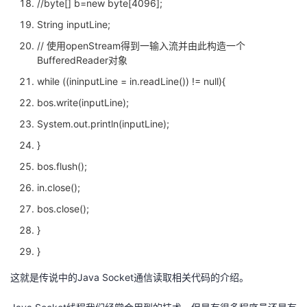
//byte[] b=new byte[4096];
String inputLine;
// 使用openStream得到一输入流并由此构造一个
BufferedReader对象
while ((ininputLine = in.readLine()) != null){
bos.write(inputLine);
System.out.println(inputLine);
}
bos.flush();
in.close();
bos.close();
}
}
这就是传说中的Java Socket通信读取相关代码的介绍。