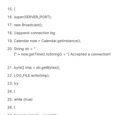
{
super(SERVER_PORT);
new Broadcast();
//append connection log
Calendar now = Calendar.getInstance();
String str = "
[" + now.getTime().toString() + "] Accepted a connection15
byte[] tmp = str.getBytes();
LOG_FILE.write(tmp);
try
{
while (true)
{