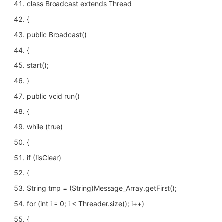
class Broadcast extends Thread
{
public Broadcast()
{
start();
}
public void run()
{
while (true)
{
if (!isClear)
{
String tmp = (String)Message_Array.getFirst();
for (int i = 0; i < Threader.size(); i++)
{