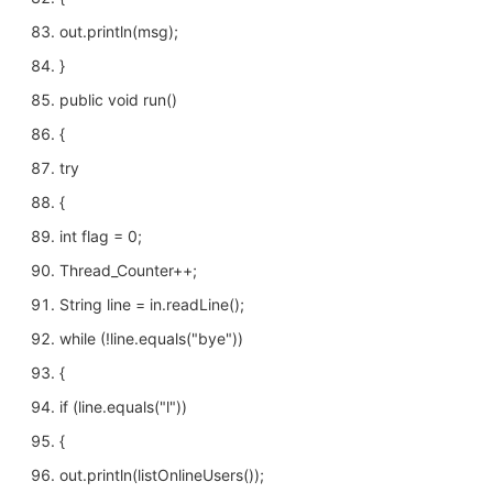
out.println(msg);
}
public void run()
{
try
{
int flag = 0;
Thread_Counter++;
String line = in.readLine();
while (!line.equals("bye"))
{
if (line.equals("l"))
{
out.println(listOnlineUsers());