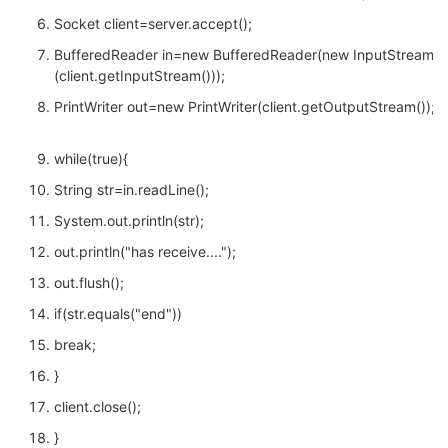
Socket client=server.accept();
BufferedReader in=new BufferedReader(new InputStreamR
(client.getInputStream()));
PrintWriter out=new PrintWriter(client.getOutputStream());
while(true){
String str=in.readLine();
System.out.println(str);
out.println("has receive....");
out.flush();
if(str.equals("end"))
break;
}
client.close();
}