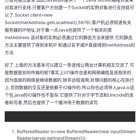
我
注
的
开
对其进行支持.只要客户方创建一个Socket的实例对象进行支持就可
以了.Socket client=new
的
Programs
发
Socket(InetAddress.getLocalHost(),5678);客户机必须知道有关
服务器的IP地址.对于着一点Java也提供了一个相关的类
支
InetAddress 该对象的实例必须通过它的静态方法来提供.它的静态
者
方法主要提供了得到本机IP 和通过名字或IP直接得到InetAddress的
持
方法.
学
好了.上面的方法基本可以建立一条连线让两台计算机相互交流了.可
我
堂
是数据是如何传输的呢?事实上I/O操作总是和网络编程息息相关的.
因为底层的网络是继续数据的.除非远程调用,处理问题的核心在执行
的
我
我
上.否则数据的交互还是依赖于IO操作的.所以你也必须导入java.io这
个包.java的IO操作也不复杂.它提供了针对于字节流和Unicode的读
技
的
的
我
者和写者,然后也提供了一个缓冲用于数据的读写.
术
云
课
的
我
支
声
程
认
的
我
BufferedReader in=new BufferedReader(new InputStream
Reader(server.getInputStream()));