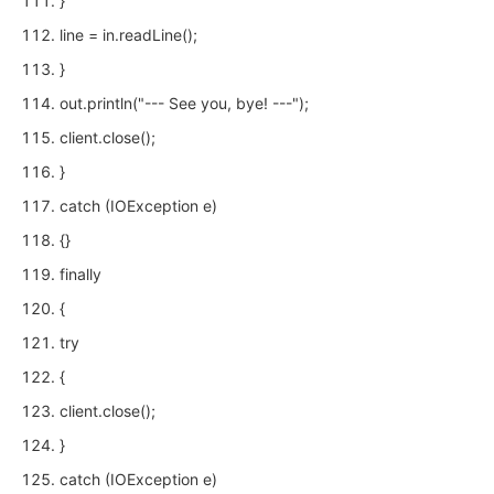
}
line = in.readLine();
}
out.println("--- See you, bye! ---");
client.close();
}
catch (IOException e)
{}
finally
{
try
{
client.close();
}
catch (IOException e)