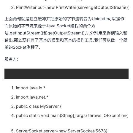
持
建
证
实
的
PrintWriter out=new PrintWriter(server.getOutputStream());
议
验
收
上面两句就是建立缓冲并把原始的字节流转变为Unicode可以操作.
而原始的字节流来源于Java Socket编程的两个方
藏
法.getInputStream()和getOutputStream()方.分别用来得到输入和
输出.那么现在有了基本的模型和基本的操作工具.我们可以做一个简
单的Socket例程了.
服务方:
import java.io.*;
import java.net.*;
public class MyServer {
public static void main(String[] args) throws IOException{
ServerSocket server=new ServerSocket(5678);