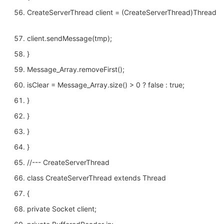
CreateServerThread client = (CreateServerThread)Threader.
client.sendMessage(tmp);
}
Message_Array.removeFirst();
isClear = Message_Array.size() > 0 ? false : true;
}
}
}
}
//--- CreateServerThread
class CreateServerThread extends Thread
{
private Socket client;