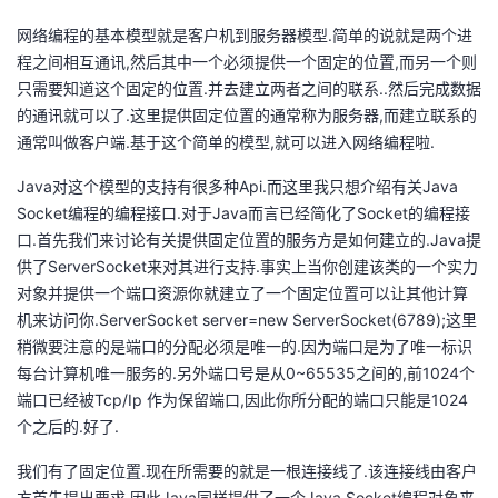
网络编程的基本模型就是客户机到服务器模型.简单的说就是两个进
者
程之间相互通讯,然后其中一个必须提供一个固定的位置,而另一个则
只需要知道这个固定的位置.并去建立两者之间的联系..然后完成数据
我
的通讯就可以了.这里提供固定位置的通常称为服务器,而建立联系的
通常叫做客户端.基于这个简单的模型,就可以进入网络编程啦.
的
我
Java对这个模型的支持有很多种Api.而这里我只想介绍有关Java
博
的
我
Socket编程的编程接口.对于Java而言已经简化了Socket的编程接
口.首先我们来讨论有关提供固定位置的服务方是如何建立的.Java提
客
论
的
我
供了ServerSocket来对其进行支持.事实上当你创建该类的一个实力
对象并提供一个端口资源你就建立了一个固定位置可以让其他计算
坛
圈
的
我
机来访问你.ServerSocket server=new ServerSocket(6789);这里
稍微要注意的是端口的分配必须是唯一的.因为端口是为了唯一标识
子
直
的
我
每台计算机唯一服务的.另外端口号是从0~65535之间的,前1024个
端口已经被Tcp/Ip 作为保留端口,因此你所分配的端口只能是1024
我
播
活
的
个之后的.好了.
我
动
关
的
我们有了固定位置.现在所需要的就是一根连接线了.该连接线由客户
方首先提出要求.因此Java同样提供了一个Java Socket编程对象来