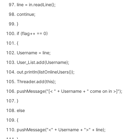
line = in.readLine();
continue;
}
if (flag++ == 0)
{
Username = line;
User_List.add(Username);
out.println(listOnlineUsers());
Threader.add(this);
pushMessage("[< " + Username + " come on in >]");
}
else
{
pushMessage("<" + Username + ">" + line);