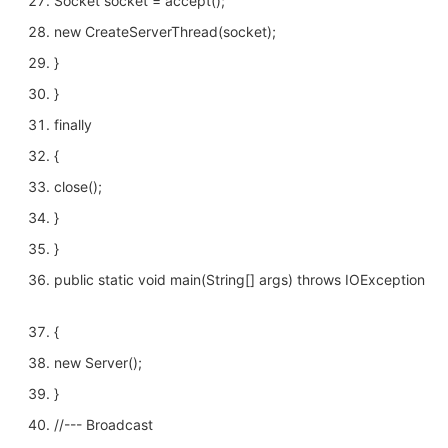
Socket socket = accept();
new CreateServerThread(socket);
}
}
finally
{
close();
}
}
public static void main(String[] args) throws IOException
{
new Server();
}
//--- Broadcast