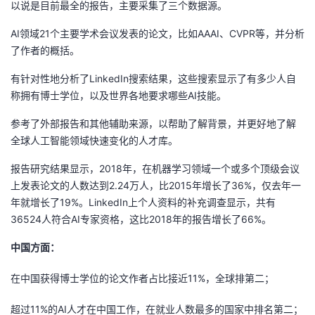
以说是目前最全的报告，主要采集了三个数据源。
者
AI领域21个主要学术会议发表的论文，比如AAAI、CVPR等，并分析
了作者的概括。
我
有针对性地分析了LinkedIn搜索结果，这些搜索显示了有多少人自
的
我
称拥有博士学位，以及世界各地要求哪些AI技能。
参考了外部报告和其他辅助来源，以帮助了解背景，并更好地了解
博
的
我
全球人工智能领域快速变化的人才库。
客
论
的
我
报告研究结果显示，2018年，在机器学习领域一个或多个顶级会议
上发表论文的人数达到2.24万人，比2015年增长了36%，仅去年一
坛
圈
的
我
年就增长了19%。LinkedIn上个人资料的补充调查显示，共有
36524人符合AI专家资格，这比2018年的报告增长了66%。
子
直
的
我
中国方面：
我
播
活
的
在中国获得博士学位的论文作者占比接近11%，全球排第二；
我
动
关
的
超过11%的AI人才在中国工作，在就业人数最多的国家中排名第二；