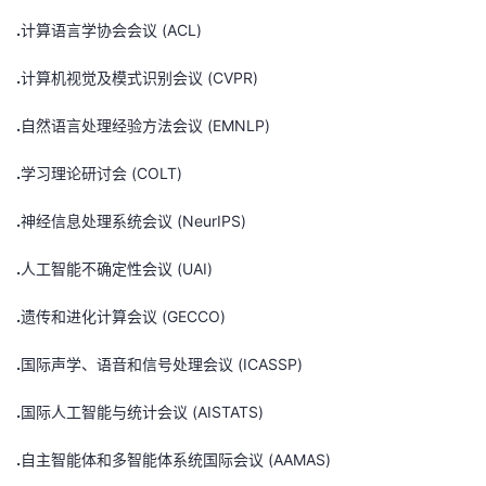
持
建
证
实
的
.
计算语言学协会会议 (ACL)
议
验
收
.
计算机视觉及模式识别会议 (CVPR)
藏
.
自然语言处理经验方法会议 (EMNLP)
.
学习理论研讨会 (COLT)
.
神经信息处理系统会议 (NeurIPS)
.
人工智能不确定性会议 (UAI)
.
遗传和进化计算会议 (GECCO)
.
国际声学、语音和信号处理会议 (ICASSP)
.
国际人工智能与统计会议 (AISTATS)
.
自主智能体和多智能体系统国际会议 (AAMAS)