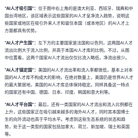
“AI人才吸引国”：
位于图中右上角的是澳大利亚、西班牙、瑞典和中
国台湾地区，该区域表示这些国家的AI人才呈净流入趋势，说明这
些国家或地区在吸引外来人才和留住本国（或本地区）的AI人才上
方面都具有优势。
“AI人才产生国”：
左下方的主要国家是法国和以色列，这两国AI人才
流出比例大于流入比例，并高于本国AI人才库的比例。不过，从图
中位置看，这两个国家AI人才流出仅仅比流入略低，净流出很少。
“AI人才锚定国”：
美国的AI人才流出率和流入率都很低，基本上对本
国的AI人才库不构成大的影响，在绝对数量上，美国仍是世界AI人才
的最大聚居地，美国的AI人才库总体保持稳定。同样具备这一特点
的国家还有中国、德国、日本、印度、韩国和意大利等。
“AI人才平台国”：
最后，还有一类国家的AI人才流出和流入比例都在
上升，这些国家正在吸引越来越多的海外AI人才，同时其本国博士
生的向外流动也高于平均水平。考虑到这些生态系统的状态和趋
势，处于这一类型的国家包括加拿大、荷兰、新加坡、瑞士和英国
等。