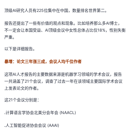
我
注
的
开
顶级AI研究人员有225位集中在中国，数量排名世界第二。
的
Programs
发
报告还提出了一些有价值的观点和现象。比如培养那么多AI博士，
不一定会让本国受益、AI顶级会议中女性总体占比仅18%，性别失衡
支
者
严重。
持
以下是详细报告。
学
暴增：论文三年涨三成，会议人均千位作者
我
堂
这项AI人才报告的主要数据来源是机器学习领域的学术会议，报告
的
我
我
一共涵盖了21个会议，调查了过去一年在该领域主要国际学术会议
上发表论文的作者。
技
的
的
我
这21个会议分别是：
术
云
课
的
我
.
计算语言学协会北美分会年会 (NAACL)
支
声
程
认
的
我
.
人工智能促进协会会议 (AAAI)