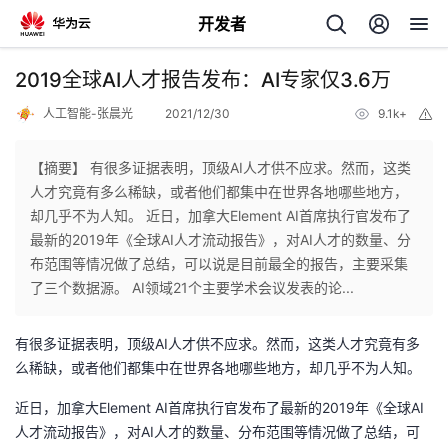
开发者
返
2019全球AI人才报告发布：AI专家仅3.6万
回
人工智能-张晨光
2021/12/30
9.1k+
举
报
【摘要】 有很多证据表明，顶级AI人才供不应求。然而，这类
人才究竟有多么稀缺，或者他们都集中在世界各地哪些地方，
却几乎不为人知。 近日，加拿大Element AI首席执行官发布了
个
最新的2019年《全球AI人才流动报告》，对AI人才的数量、分
布范围等情况做了总结，可以说是目前最全的报告，主要采集
我
人
了三个数据源。 AI领域21个主要学术会议发表的论...
的
主
有很多证据表明，顶级AI人才供不应求。然而，这类人才究竟有多
么稀缺，或者他们都集中在世界各地哪些地方，却几乎不为人知。
开
页
近日，加拿大Element AI首席执行官发布了最新的2019年《全球AI
人才流动报告》，对AI人才的数量、分布范围等情况做了总结，可
发