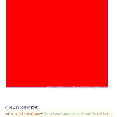
持
建
证
实
的
议
验
收
藏
也可以以另外的格式：