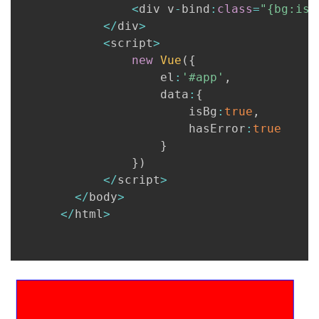
<
div v
-
bind
:
class
=
"{bg:isB
我
注
的
开
<
/
div
>
<
script
>
的
Programs
发
new
Vue
(
{
     				el
:
'#app'
,
支
者
     				data
:
{
     					isBg
:
true
,
持
学
     					hasError
:
true
}
我
堂
}
)
<
/
script
>
的
我
我
<
/
body
>
<
/
html
>
技
的
的
我
术
云
课
的
我
支
声
程
认
的
我