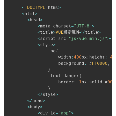
<
!
DOCTYPE
 html
>
者
<
html
>
<
head
>
我
<
meta charset
=
"UTF-8"
>
<
title
>
VUE
绑定属性
<
/
title
>
的
我
<
script src
=
"js/vue.min.js"
>
<
/
<
style
>
博
的
我
.
bg
{
     				width
:
400
px
;
height
:
40
客
论
的
我
     				background
:
 #
FF0000
;
}
坛
圈
的
我
.
text
-
danger
{
     				border
:
1
px solid #
00
f
子
直
的
我
}
<
/
style
>
我
播
活
的
<
/
head
>
<
body
>
我
动
关
的
<
div id
=
"app"
>