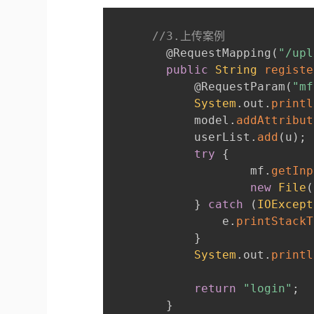
//3.上传案例
@RequestMapping
(
"/upl
public
String
registe
@RequestParam
(
"mf
System
.
out
.
printl
      		model
.
addAttribut
      		userList
.
add
(
u
)
;
try
{
      				mf
.
getInp
new
File
(
}
catch
(
IOExcept
      			e
.
printStackT
}
System
.
out
.
printl
return
"login"
;
}