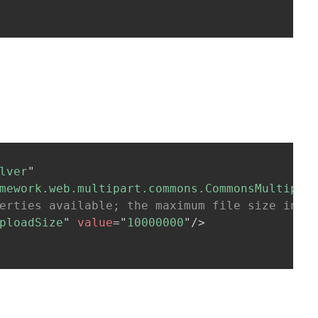
lver
"
mework.web.multipart.commons.CommonsMultipar
erties available; the maximum file size in b
ploadSize
"
value
=
"
10000000
"
/>