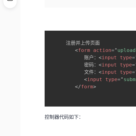
      注册并上传页面

<
form
action
=
"
upload
          	账户：
<
input
type
=
          	密码：
<
input
type
=
          	文件：
<
input
type
=
<
input
type
=
"
subm
</
form
>
控制器代码如下：