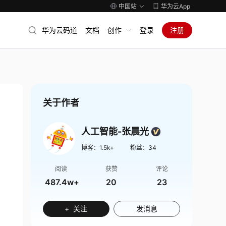
中国站
华为云App
华为云码道
文档
创作
登录
注册
关于作者
人工智能-张晨光
博客：
1.5k+
粉丝：
34
阅读
获赞
评论
487.4w+
20
23
+ 关注
发消息