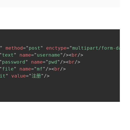
"
method
=
"
post
"
enctype
=
"
multipart/form-data
"
text
"
name
=
"
username
"
/>
<
br
/>
"
password
"
name
=
"
pwd
"
/>
<
br
/>
"
file
"
name
=
"
mf
"
/>
<
br
/>
it
"
value
=
"
注册
"
/>