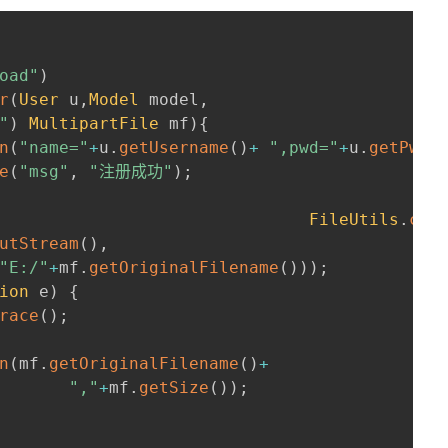
oad"
)
r
(
User
 u
,
Model
 model
,
"
)
MultipartFile
 mf
)
{
n
(
"name="
+
u
.
getUsername
(
)
+
",pwd="
+
u
.
getPwd
(
e
(
"msg"
,
"注册成功"
)
;
FileUtils
.
cop
utStream
(
)
,
"E:/"
+
mf
.
getOriginalFilename
(
)
)
)
;
ion
 e
)
{
race
(
)
;
n
(
mf
.
getOriginalFilename
(
)
+
","
+
mf
.
getSize
(
)
)
;