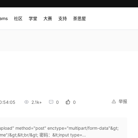
rams
社区
学堂
大赛
支持
茶思屋
举报
0:54:05
2.1k+
0
0
d" method="post" enctype="multipart/form-data"&gt;
e"/&gt;&lt;br/&gt; 密码：&lt;input type=...