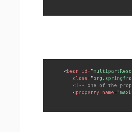
<
bean
id
=
"
multipartReso
class
=
"
org.springfra
<!-- one of the prop
<
property
name
=
"
maxU