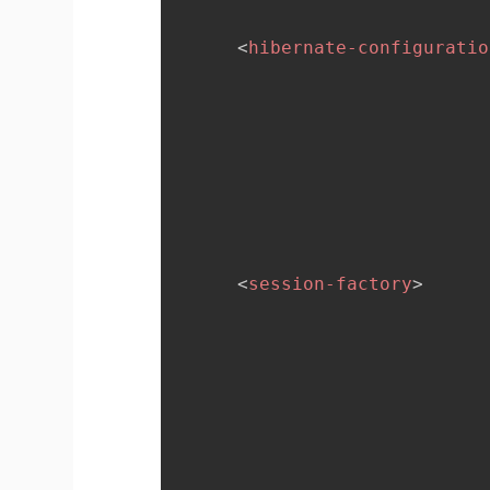
<
hibernate-configuratio
<
session-factory
>