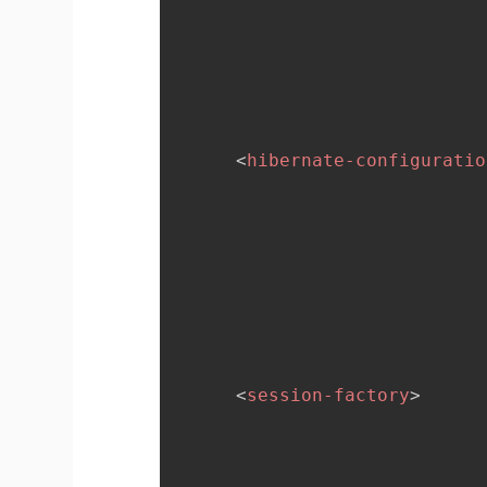
<
hibernate-configuratio
<
session-factory
>