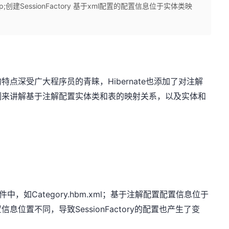
sp;创建SessionFactory 基于xml配置的配置信息位于实体类映
Hibernate
的特点深受广大程序员的青睐，
也添加了对注解
例来讲解基于注解配置实体类和表的映射关系，以及实体和
Category.hbm.xml；基于注解配置配置信息位于
件中，如
SessionFactory
置信息位置不同，导致
的配置也产生了变