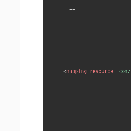
      	……

<
mapping
resource
=
"
com/