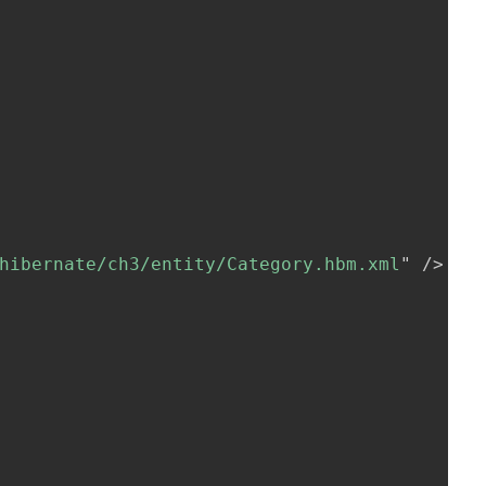
hibernate/ch3/entity/Category.hbm.xml
"
/>