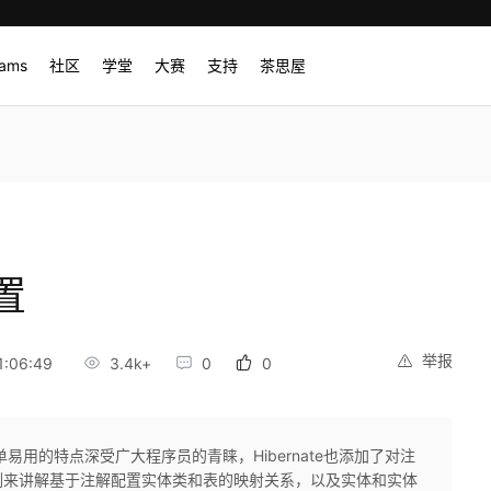
rams
社区
学堂
大赛
支持
茶思屋
配置
举报
:06:49
3.4k+
0
0
易用的特点深受广大程序员的青睐，Hibernate也添加了对注
例来讲解基于注解配置实体类和表的映射关系，以及实体和实体