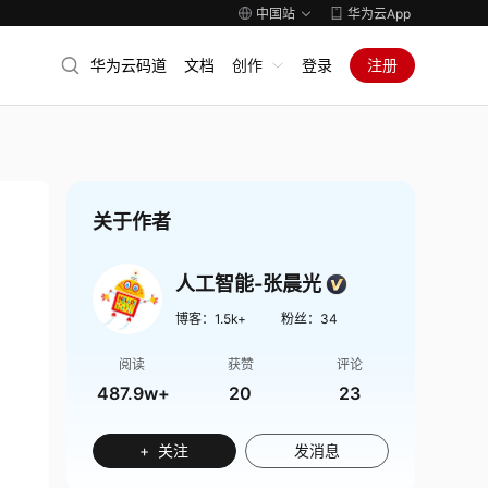
中国站
华为云App
华为云码道
文档
创作
登录
注册
关于作者
人工智能-张晨光
博客：
1.5k+
粉丝：
34
阅读
获赞
评论
487.9w+
20
23
+ 关注
发消息