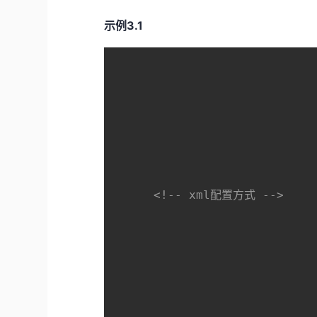
3.1
示例
<!-- xml配置方式 -->