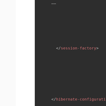
      ……

</
session-factory
>
</
hibernate-configurati