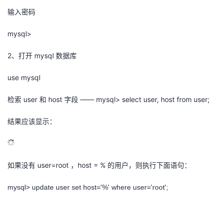
输入密码
的
Programs
发
者
mysql>
支
者
我
2、打开 mysql 数据库
持
学
的
我
use mysql
我
堂
博
的
我
检索 user 和 host 字段 —— mysql> select user, host from user;
的
我
客
论
的
我
我
结果应该显示：
技
的
坛
圈
的
我
的
我
术
云
子
直
的
我
课
的
我
如果没有 user=root ，host = % 的用户，则执行下面语句：
支
声
播
活
的
程
认
的
我
mysql> update user set host='%' where user='root';
持
建
动
关
证
实
的