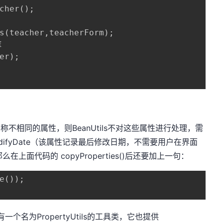
cher();

s(teacher,teacherForm);



er);

在名称不相同的属性，则BeanUtils不对这些属性进行处理，需
odifyDate（该属性记录最后修改日期，不需要用户在界面
么在上面代码的 copyProperties()后还要加上一句：
e());  
个名为PropertyUtils的工具类，它也提供