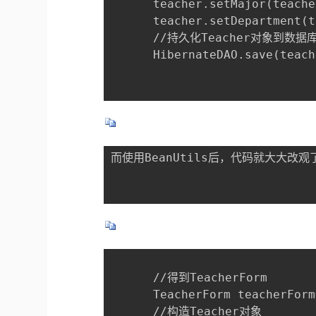
      teacher.setMajor(teache
      teacher.setDepartment(t
      //持久化Teacher对象到数据库
      HibernateDAO.save(teach
      //得到TeacherForm

      TeacherForm teacherForm
      //构造Teacher对象
