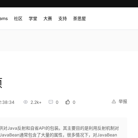
rams
社区
学堂
大赛
支持
茶思屋
项
举报
:38:34
2.2k+
0
0
ls提供对Java反射和自省API的包装。其主要目的是利用反射机制对
avaBean通常包含了大量的属性，很多情况下，对JavaBean