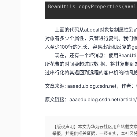
BeanUtils.copyProperties(aVal
上面的代码从aLocal对象复制属性到aVa
对象有多少个属性，只管进行复制。我们假设
入至少100行的冗长、容易出错和反复的g
现在，还有一个坏消息：使用BeanUtil
所花费的时间要超过取数 据、将其复制到对应
过串行化将其返回到远程的客户机的时间
文章来源: aaaedu.blog.csdn.ne
原文链接：aaaedu.blog.csdn.net/article/
【版权声明】本文为华为云社区用户转载文
举报，并提供相关证据，一经查实，本社区