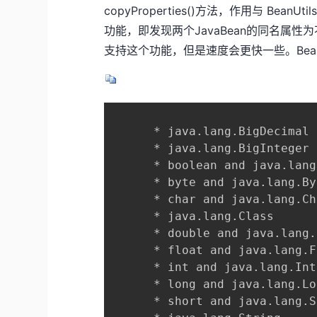
copyProperties()方法，作用与 B
功能，即发现两个JavaBean的同名属
支持这个功能，但是速度会更快一些。Bean
      * java.lang.BigDecimal

      * java.lang.BigInteger

      * boolean and java.lang
      * byte and java.lang.Byt
      * char and java.lang.Ch
      * java.lang.Class

      * double and java.lang.
      * float and java.lang.F
      * int and java.lang.Int
      * long and java.lang.Lon
      * short and java.lang.S