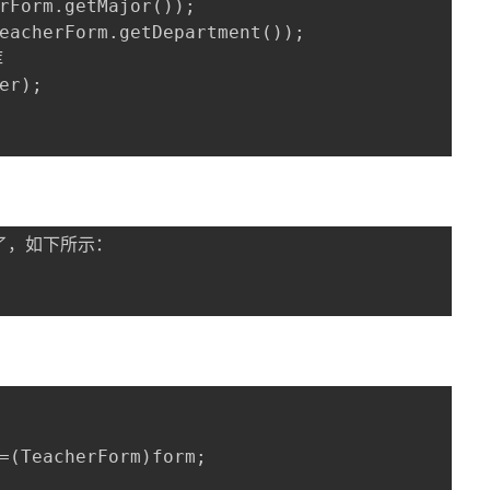
rForm.getMajor());

eacherForm.getDepartment());



er);

=(TeacherForm)form;
