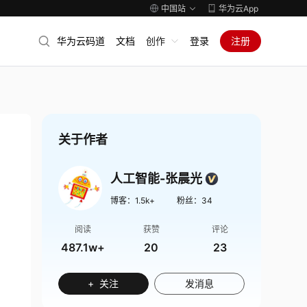
中国站
华为云App
华为云码道
文档
创作
登录
注册
关于作者
人工智能-张晨光
博客：
1.5k+
粉丝：
34
阅读
获赞
评论
487.1w+
20
23
+ 关注
发消息