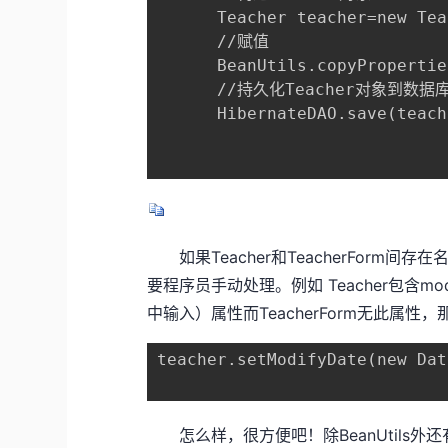
      Teacher teacher=new Tea
      //赋值

      BeanUtils.copyPropertie
      //持久化Teacher对象到数据库
      HibernateDAO.save(teach
如果Teacher和TeacherForm间存
要程序员手动处理。例如 Teacher包含m
中输入）属性而TeacherForm无此属性，那
teacher.setModifyDate(new Dat
怎么样，很方便吧！除BeanUtils外还有一