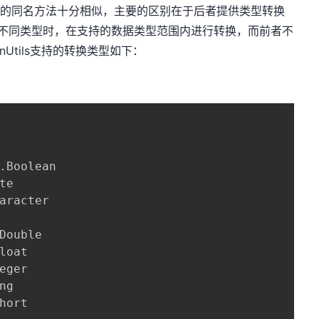
eanUtils的同名方法十分相似，主要的区别在于后者提供类型转换
性为不同类型时，在支持的数据类型范围内进行转换，而前者不
Utils支持的转换类型如下：
.Boolean

e

aracter

Double

loat

eger

g

hort
