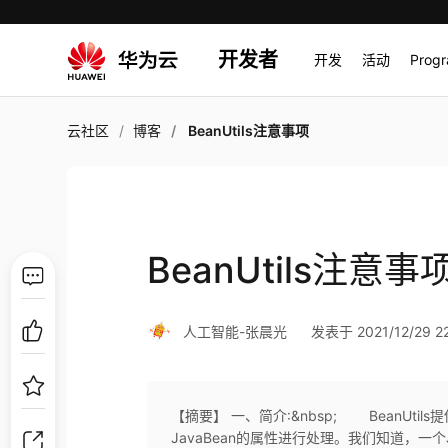
开发者
开发
活动
Prog
云社区
博客
BeanUtils注意事项
BeanUtils注意事
人工智能-张晨光
发表于 2021/12/29 22
【摘要】 一、简介:&nbsp; BeanUti
JavaBean的属性进行处理。我们知道，一个J