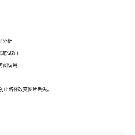
过程分析
试笔试题)
-服务间调用
片-防止路径改变图片丢失。