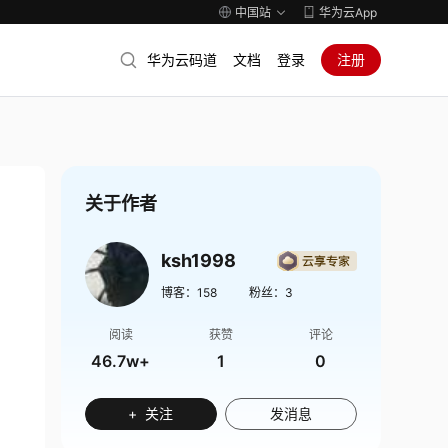
中国站
华为云App
华为云码道
文档
登录
注册
关于作者
ksh1998
博客：
158
粉丝：
3
阅读
获赞
评论
46.7w+
1
0
+ 关注
发消息