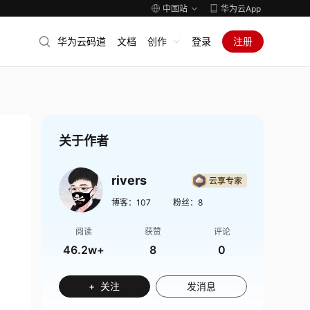
中国站
华为云App
华为云码道
文档
创作
登录
注册
关于作者
rivers
博客：
107
粉丝：
8
阅读
获赞
评论
46.2w+
8
0
+ 关注
发消息