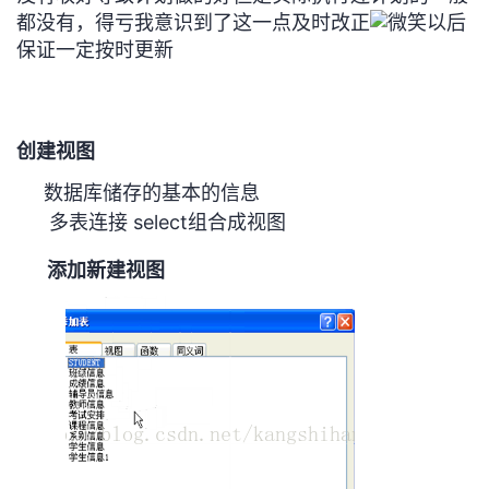
都没有，得亏我意识到了这一点及时改正
以后
者
保证一定按时更新
我
的
我
创建视图
数据库储存的基本的信息
博
的
我
多表连接 select组合成视图
客
论
的
我
添加新建视图
坛
圈
的
我
子
直
的
我
我
播
活
的
我
动
关
的