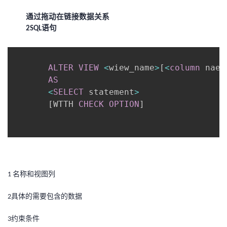
通过拖动在链接数据关系
语句
2SQL
ALTER
VIEW
<
wiew_name
>
[
<
column
 naem
AS
<
SELECT
 statement
>
[
WTTH 
CHECK
OPTION
]
名称和视图列
1
具体的需要包含的数据
2
约束条件
3