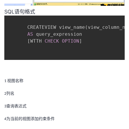
持
建
证
实
的
SQL语句格式
议
验
收
       CREATEVIEW view_name
(
view_column_na
藏
AS
 query_expression

[
WTTH 
CHECK
OPTION
]
视图名称
1
列名
2
查询表达式
3
为当前的视图添加约束条件
4