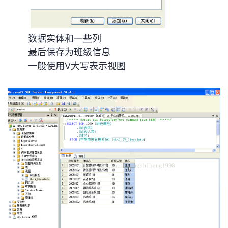
我
注
的
开
的
Programs
发
数据实体和一些列
最后保存为班级信息
支
者
一般使用V大写表示视图
持
学
我
堂
的
我
我
技
的
的
我
术
云
课
的
我
支
声
程
认
的
我