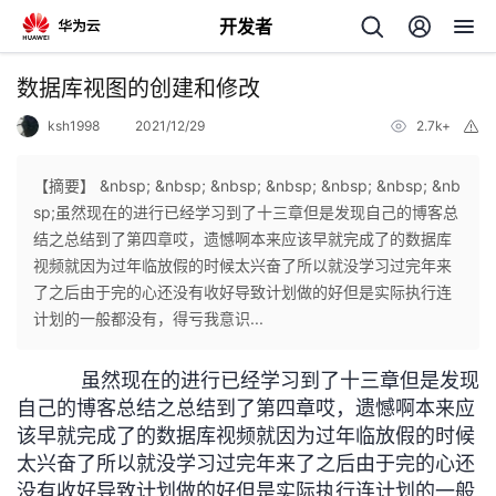
开发者
返
数据库视图的创建和修改
回
ksh1998
2021/12/29
2.7k+
举
报
【摘要】 &nbsp; &nbsp; &nbsp; &nbsp; &nbsp; &nbsp; &nb
sp;虽然现在的进行已经学习到了十三章但是发现自己的博客总
结之总结到了第四章哎，遗憾啊本来应该早就完成了的数据库
个
视频就因为过年临放假的时候太兴奋了所以就没学习过完年来
了之后由于完的心还没有收好导致计划做的好但是实际执行连
我
人
计划的一般都没有，得亏我意识...
的
主
虽然现在的进行已经学习到了十三章但是发现
自己的博客总结之总结到了第四章哎，遗憾啊本来应
开
页
该早就完成了的数据库视频就因为过年临放假的时候
太兴奋了所以就没学习过完年来了之后由于完的心还
发
没有收好导致计划做的好但是实际执行连计划的一般