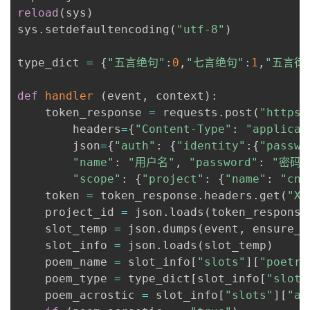
reload
(
sys
)
sys
.
setdefaultencoding
(
"utf-8"
)
type_dict 
=
{
"五言绝句"
:
0
,
"七言绝句"
:
1
,
"五言律
def
handler
(
event
,
 context
)
:
    token_response 
=
 requests
.
post
(
"https:
        headers
=
{
"Content-Type"
:
"applicat
        json
=
{
"auth"
:
{
"identity"
:
{
"passwo
"name"
:
"用户名"
,
"password"
:
"密码"
"scope"
:
{
"project"
:
{
"name"
:
"cn-
    token 
=
 token_response
.
headers
.
get
(
"X-
    project_id 
=
 json
.
loads
(
token_response
    slot_temp 
=
 json
.
dumps
(
event
,
 ensure_a
    slot_info 
=
 json
.
loads
(
slot_temp
)
    poem_name 
=
 slot_info
[
"slots"
]
[
"poetry
    poem_type 
=
 type_dict
[
slot_info
[
"slots
    poem_acrostic 
=
 slot_info
[
"slots"
]
[
"ac