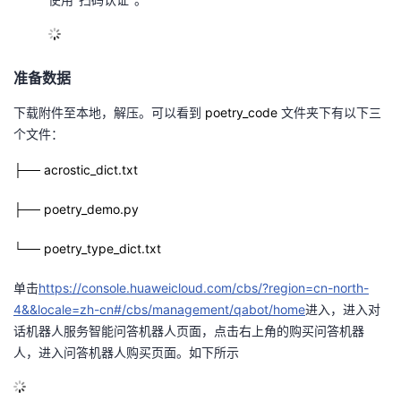
议
注
验
收
藏
准备
数据
下载附件至本地，解压。可以看到
poetry_code
文件夹下有以下三
个文件：
├── acrostic_dict.txt
├── poetry_demo.py
└── poetry_type_dict.txt
单击
https://console.huaweicloud.com/cbs/?region=cn-north-
4&&locale=zh-cn#/cbs/management/qabot/home
进入，
进入对
话机器人服务智能问答机器人页面，点击右上角的购买问答机器
人，进入问答机器人购买页面。
如下所示