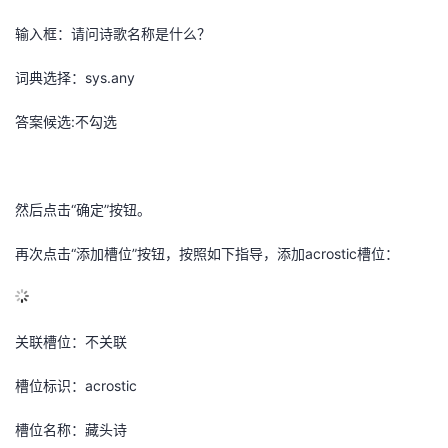
输入框：请问诗歌名称是什么？
词典选择：sys.any
答案候选:不勾选
然后点击
“
确定
”
按钮。
再次点击
“
添加槽位
”
按钮，按照如下指导，添加
acrostic
槽位：
关联槽位：不关联
槽位标识：acrostic
槽位名称：藏头诗