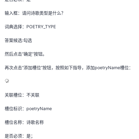
输入框：请问诗歌类型是什么？
词典选择：POETRY_TYPE
答案候选:勾选
然后点击
“
确定
”
按钮。
再次点击
“
添加槽位
”
按钮，按照如下指导，添加
poetryName
槽位：
关联槽位：不关联
槽位标识：
poetryName
槽位名称：
诗歌名称
是否必须：是；