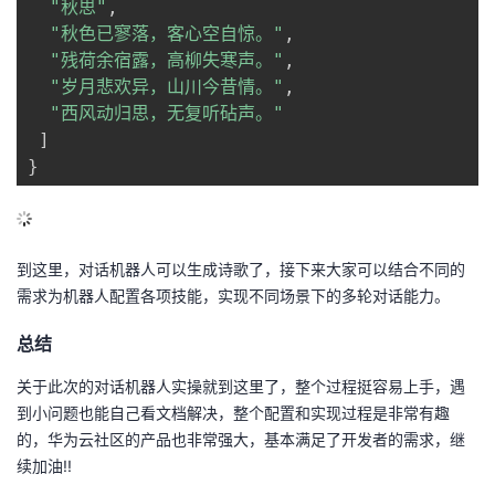
"秋思"
,
"秋色已寥落，客心空自惊。"
,
"残荷余宿露，高柳失寒声。"
,
"岁月悲欢异，山川今昔情。"
,
"西风动归思，无复听砧声。"
]
}
到这里，对话机器人可以生成诗歌了，接下来大家可以结合不同的
需求为机器人配置各项技能，实现不同场景下的多轮对话能力。
总结
关于此次的对话机器人实操就到这里了，整个过程挺容易上手，遇
到小问题也能自己看文档解决，整个配置和实现过程是非常有趣
的，华为云社区的产品也非常强大，基本满足了开发者的需求，继
续加油!!