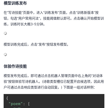
模型训练发布
在
“
写诗技能
”
页面中，进入
“
训练发布
”
页面，点击
“
训练新版本
”
按
钮，勾选
“
用户常用问法
”
，技能阈值默认即可。点击确认开始模型训
练，训练时长大概
3-5
分钟。
模型训练完成后，点击
“
发布
”
按钮发布模型。
体验作诗技能
模型发布完成后，即可通过点击机器人管理页面中右上角的
“
对话体
验
”
按钮体验写诗机器人。
(
诗歌类型槽位已配置开启候选项，因此用
户可通过点击响应类型进行自动回复。
)
下图是一组对话样例：
{
"poem"
:
[