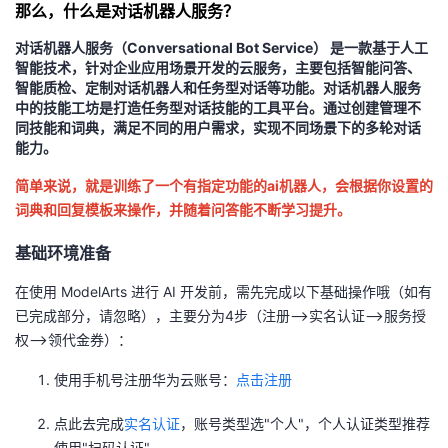
那么，什么是对话机器人服务？
的
Programs
发
者
对话机器人服务（Conversational Bot Service） 是一款基于人工
智能技术，针对企业应用场景开发的云服务，主要包括智能问答、
支
者
我
智能质检、定制对话机器人和任务型对话等功能。对话机器人服务
中的技能工坊是打造任务型对话技能的工具平台。通过创建管理不
同技能和词典，满足不同的用户需求，实现不同场景下的多轮对话
持
学
的
我
能力。
我
堂
博
的
我
简单来说，就是训练了一个有指定功能的ai机器人，会根据你设置的
词典和回复模板来操作，并随着问答能不断学习提升。
的
我
客
论
的
我
我
基础环境准备
技
的
坛
圈
的
我
的
我
在使用 ModelArts 进行 AI 开发前，需先完成以下基础操作哦（
如有
已完成部分，请忽略
），主要分为4步（注册–>实名认证–>服务授
术
云
子
直
的
我
课
的
我
权–>领代金券）：
支
声
播
活
的
程
认
的
我
使用手机号注册华为云账号：
点击注册
持
建
动
关
证
实
的
点此去完成
实名认证
，账号类型选"个人"，个人认证类型推荐
使用"扫码认证"。