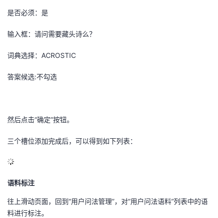
是否必须：是
输入框：请问需要藏头诗么？
词典选择：ACROSTIC
答案候选:不勾选
然后点击
“
确定
”
按钮。
三个槽位添加完成后，可以得到如下列表：
语料标注
往上滑动页面，回到
“
用户问法管理
”
，对
“
用户问法语料
”
列表中的语
料进行标注。