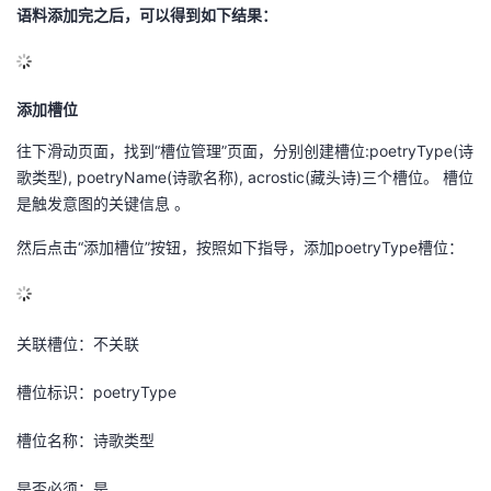
语料添加完之后，可以得到如下结果：
添加槽位
往下滑动页面，找到
“
槽位管理
”
页面，分别创建槽位
:poetryType(
诗
歌类型
), poetryName(
诗歌名称
), acrostic(
藏头诗
)
三个槽位。 槽位
是触发意图的关键信息 。
然后点击
“
添加槽位
”
按钮，按照如下指导，添加
poetryType
槽位：
关联槽位：不关联
槽位标识：
poetryType
槽位名称：诗歌类型
是否必须：是