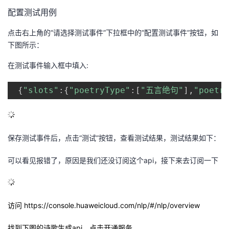
配置测试用例
点击右上角的
“
请选择测试事件
”
下拉框中的
“
配置测试事件
”
按钮，如
下图所示：
在测试事件输入框中填入
:
{
"slots"
:
{
"poetryType"
:
[
"五言绝句"
]
,
"poetr
保存测试事件后，点击
“
测试
”
按钮，查看测试结果，测试结果如下：
可以看见报错了，原因是我们还没订阅这个api，接下来去订阅一下
访问 https://console.huaweicloud.com/nlp/#/nlp/overview
找到下图的诗歌生成api，点击开通服务