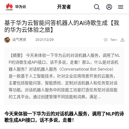
开发者
返
基于华为云智能问答机器人的AI诗歌生成【我
回
的华为云体验之旅】
运气男孩
2021/12/29
1w+
举
报
【摘要】 今天来体验一下华为云的对话机器人服务，调用了NL
P的诗歌生成API接口，话不多说，走着！那么，什么是对话机
个
器人服务？对话机器人服务（Conversational Bot Service）
是一款基于人工智能技术，针对企业应用场景开发的云服务，
我
人
主要包括智能问答、智能质检、定制对话机器人和任务型对话
等功能。对话机器人服务中的技能工坊是打造任务型对话技能
我
的
主
的工具平台。通过创建管理不同技能和词典，满足...
我
的
开
页
今天来体验一下华为云的对话机器人服务，调用了NLP的诗
歌生成API接口，话不多说，走着！
我
的
开
发