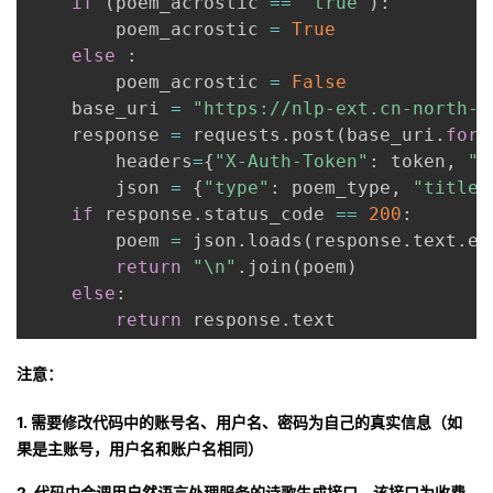
if
(
poem_acrostic 
==
"true"
)
:
        poem_acrostic 
=
True
else
:
        poem_acrostic 
=
False
    base_uri 
=
"https://nlp-ext.cn-north-4
    response 
=
 requests
.
post
(
base_uri
.
form
        headers
=
{
"X-Auth-Token"
:
 token
,
"C
        json 
=
{
"type"
:
 poem_type
,
"title"
if
 response
.
status_code 
==
200
:
        poem 
=
 json
.
loads
(
response
.
text
.
en
return
"\n"
.
join
(
poem
)
else
:
return
 response
.
text
注意：
1.
需要修改代码中的账号名、用户名、密码为自己的真实信息（如
果是主账号，用户名和账户名相同）
2.
代码中会调用自然语言处理服务的诗歌生成接口，该接口为收费