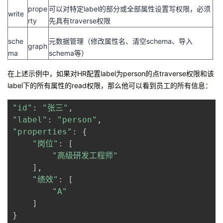
prope
可以对特定label的部分或全部属性设置写权限，必须
write
rty
先具有traverse权限
sche
元数据管理（修改属性名、清空schema、导入
graph
ma
schema等）
在
上述示例中
，
如果
对
H
R
配置
l
abel
为
p
erson
的点
t
raverse
权限和该
label
下的所有属性的
r
ead
权限
，
那么他可以看到员工的所有信息
：
"id"
:
"张三"
,
"label"
:
"person"
,
"properties"
:
{
"岗位"
:
[
"高级研发工程师"
]
,
"绩效"
:
[
"A"
]
}