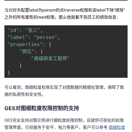
当对财务
配置
l
abel
为
p
erson
的点
t
raverse
权限和该
label
下
除
“绩效”
之外
的所有属性的
r
ead
权限
，
那么他就看不到员工的绩效信息：
"id"
:
"张三"
,
"label"
:
"person"
,
"properties"
:
{
"岗位"
:
[
"高级研发工程师"
]
}
可以看到，图细粒度权限实现了对图数据的精细化管理，保障了数
据的私密性和安全性。
GES对图细粒度权限控制的支持
GES完全支持对图示例进行细粒度权限控制，且提供可视化的权限
管理界面，已经服务于安平、电力等客户，客户可以参考
图细粒度