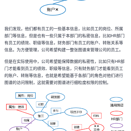
我
注
的
开
的
Programs
发
我们发现，他们都有员工的一些基本信息，比如员工的岗位、所属
支
者
部门等信息，但是也有一些只属于本部门的私密信息，比如HR部门
有员工的绩效、职级等信息，财务部门有员工的账户、转账关系等
持
学
信息。为方便管理，公司希望构建一整张图谱来管理公司的员工。
但是在实际使用中，公司希望能保障数据的私密性，比如只有HR部
我
堂
门才能看到员工的绩效、职级等信息，只有财务部门才能看到员工
的账户、转账等信息，也就是希望能基于各部门的角色对他们进行
的
我
我
图谱的访问限制，这就需要对图谱进行细粒度权限的控制。
技
的
的
我
术
云
课
的
我
支
声
程
认
的
我