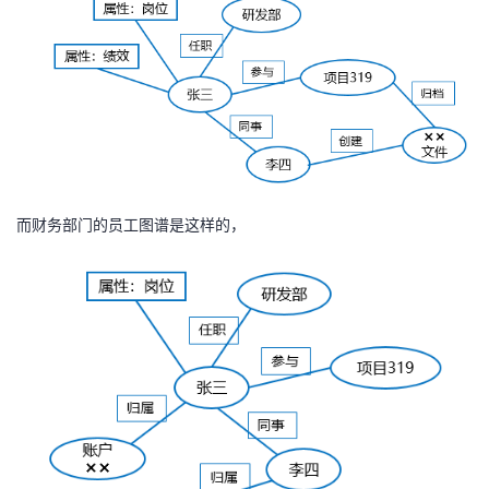
者
我
的
我
博
的
我
而财务部门的员工图谱是这样的，
客
论
的
我
坛
圈
的
我
子
直
的
我
我
播
活
的
我
动
关
的