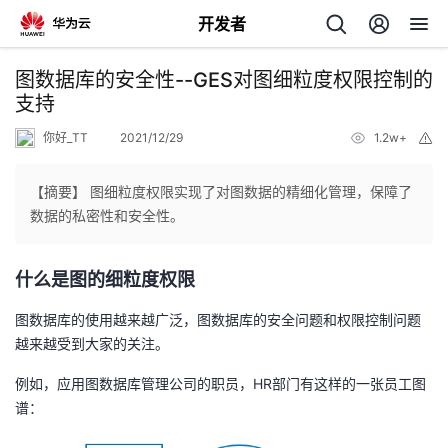
开发者
返
图数据库的安全性--GES对图细粒度权限控制的
回
支持
你好_TT
2021/12/29
1.2w+
举
报
【摘要】 图细粒度权限实现了对图数据的精细化管理，保障了
数据的私密性和安全性。
个
什么是图的细粒度权限
我
人
图数据库的使用越来越广泛，图数据库的安全问题和权限控制问题
的
主
越来越受到大家的关注。
例如，应用图数据库管理公司的职员，HR部门有这样的一张员工图
开
页
谱：
发