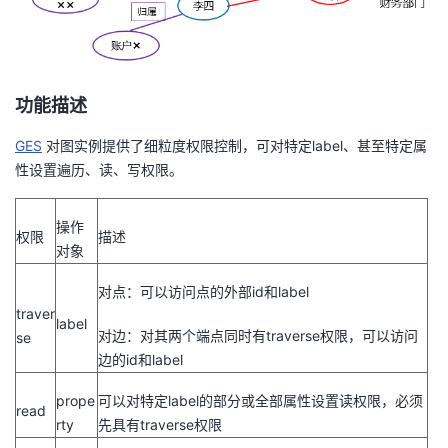
持
建
证
实
的
议
验
收
功能描述
藏
GES
对图实例提供了细粒度权限控制，可对特定label、甚至特定属
性设置遍历、读、写权限。
操作
权限
描述
对象
对点：可以访问点的外部id和label
traver
label
对边：对其两个端点同时有traverse权限，可以访问
se
边的id和label
prope
可以对特定label的部分或全部属性设置读权限，必须
read
rty
先具有traverse权限