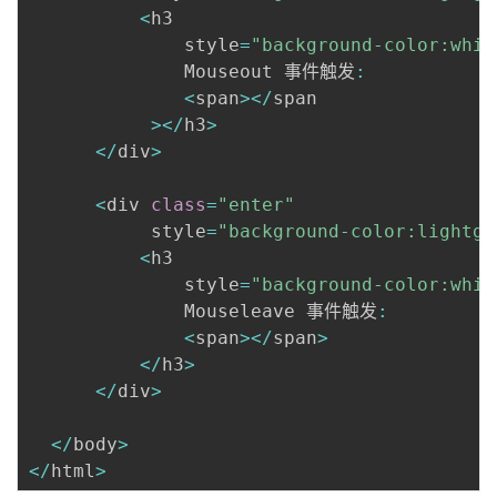
<
h3 

              style
=
"background-color:whit
              Mouseout 事件触发
:
<
span
>
<
/
span

>
<
/
h3
>
<
/
div
>
<
div 
class
=
"enter"
           style
=
"background-color:lightgr
<
h3 

              style
=
"background-color:whit
              Mouseleave 事件触发
:
<
span
>
<
/
span
>
<
/
h3
>
<
/
div
>
<
/
body
>
<
/
html
>