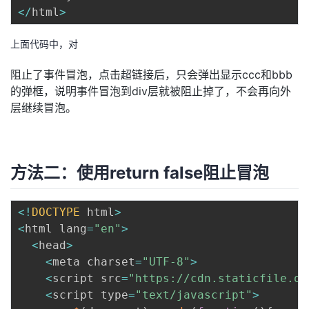
<
/
html
>
上面代码中，对
阻止了事件冒泡，点击超链接后，只会弹出显示ccc和bbb
的弹框，说明事件冒泡到div层就被阻止掉了，不会再向外
层继续冒泡。
方法二：使用return false阻止冒泡
<
!
DOCTYPE
 html
>
<
html lang
=
"en"
>
<
head
>
<
meta charset
=
"UTF-8"
>
<
script src
=
"https://cdn.staticfile.or
<
script type
=
"text/javascript"
>