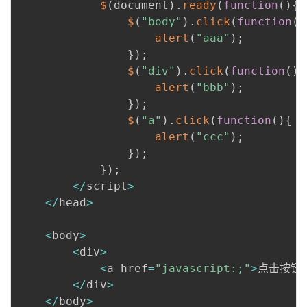
$
(
document
)
.
ready
(
function
(
)
{
我
注
的
开
$
(
"body"
)
.
click
(
function
(
)
alert
(
"aaa"
)
;
的
Programs
发
}
)
;
$
(
"div"
)
.
click
(
function
(
)
{
支
者
alert
(
"bbb"
)
;
}
)
;
持
学
$
(
"a"
)
.
click
(
function
(
)
{
alert
(
"ccc"
)
;
我
堂
}
)
;
}
)
;
的
我
我
<
/
script
>
<
/
head
>
技
的
的
我
<
body
>
术
云
课
的
我
<
div
>
<
a href
=
"javascript:;"
>
点击按钮
支
声
程
认
的
我
<
/
div
>
<
/
body
>