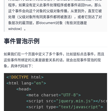
程序，如果没有定义此事件处理程序或者事件返回true，那么
者
这个事件会向这个对象的父级对象传播，从里到外，直至它被
处理（父级对象所有同类事件都将被激活），或者它到达了对
我
象层次的最顶层，即document对象（有些浏览器是
window）。
的
我
事件冒泡示例
博
的
我
如果我们在一个页面中定义了多个事件，比如鼠标点击事件，而且
客
论
的
我
这些事件所绑定的元素是嵌套关系的话，就会出现事件冒泡的现
象，具体代码如下：
坛
圈
的
我
<
!
DOCTYPE
 html
>
子
直
的
我
<
html lang
=
"en"
>
<
head
>
我
播
活
的
<
meta charset
=
"UTF-8"
>
<
script src
=
"jquery.min.js"
>
<
/
scri
我
动
关
的
<
script type
=
"text/javascript"
>