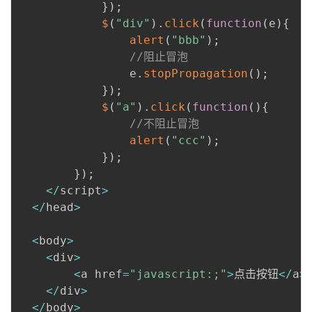
}
)
;
$
(
"div"
)
.
click
(
function
(
e
)
{
alert
(
"bbb"
)
;
//阻止冒泡
  				e
.
stopPropagation
(
)
;
}
)
;
$
(
"a"
)
.
click
(
function
(
)
{
//不阻止冒泡
alert
(
"ccc"
)
;
}
)
;
}
)
;
<
/
script
>
<
/
head
>
<
body
>
<
div
>
<
a href
=
"javascript:;"
>
点击按钮
<
/
a
>
<
/
div
>
<
/
body
>