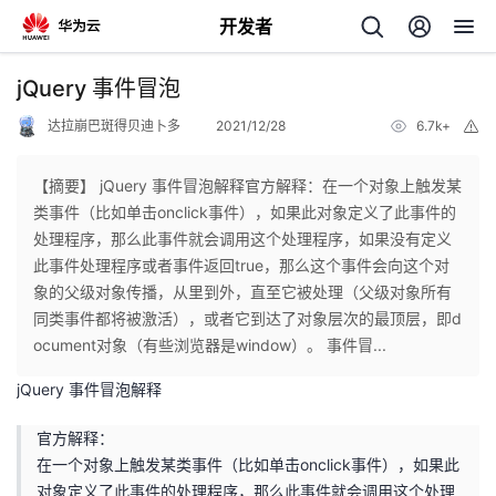
开发者
返
jQuery 事件冒泡
回
达拉崩巴斑得贝迪卜多
2021/12/28
6.7k+
举
报
【摘要】 jQuery 事件冒泡解释官方解释：在一个对象上触发某
类事件（比如单击onclick事件），如果此对象定义了此事件的
处理程序，那么此事件就会调用这个处理程序，如果没有定义
个
此事件处理程序或者事件返回true，那么这个事件会向这个对
象的父级对象传播，从里到外，直至它被处理（父级对象所有
我
人
同类事件都将被激活），或者它到达了对象层次的最顶层，即d
ocument对象（有些浏览器是window）。 事件冒...
的
主
jQuery 事件冒泡解释
开
页
官方解释：
在一个对象上触发某类事件（比如单击onclick事件），如果此
发
对象定义了此事件的处理程序，那么此事件就会调用这个处理