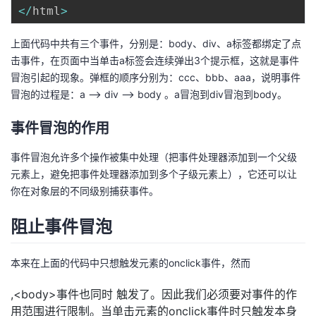
持
建
证
实
的
<
/
html
>
议
验
收
上面代码中共有三个事件，分别是：body、div、a标签都绑定了点
击事件，在页面中当单击a标签会连续弹出3个提示框，这就是事件
藏
冒泡引起的现象。弹框的顺序分别为：ccc、bbb、aaa，说明事件
冒泡的过程是：a --> div --> body 。a冒泡到div冒泡到body。
事件冒泡的作用
事件冒泡允许多个操作被集中处理（把事件处理器添加到一个父级
元素上，避免把事件处理器添加到多个子级元素上），它还可以让
你在对象层的不同级别捕获事件。
阻止事件冒泡
本来在上面的代码中只想触发
元素的onclick事件，然而
,<body>事件也同时 触发了。因此我们必须要对事件的作
用范围进行限制。当单击
元素的onclick事件时只触发
本身