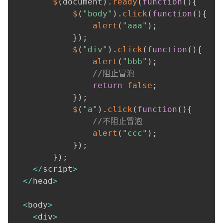
$
(
document
)
.
ready
(
function
(
)
{
$
(
"body"
)
.
click
(
function
(
)
{
alert
(
"aaa"
)
;
}
)
;
$
(
"div"
)
.
click
(
function
(
)
{
alert
(
"bbb"
)
;
//阻止冒泡
return
false
;
}
)
;
$
(
"a"
)
.
click
(
function
(
)
{
//不阻止冒泡
alert
(
"ccc"
)
;
}
)
;
}
)
;
<
/
script
>
<
/
head
>
<
body
>
<
div
>