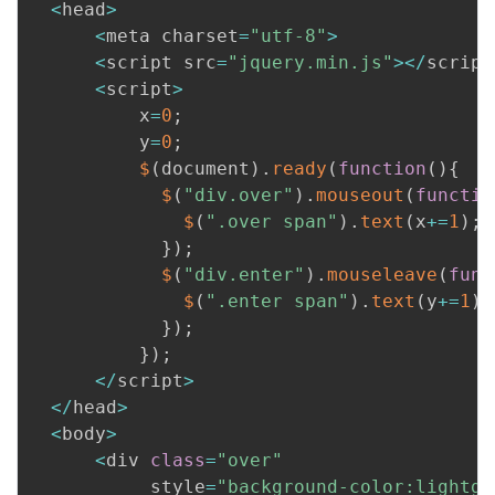
<
head
>
<
meta charset
=
"utf-8"
>
<
script src
=
"jquery.min.js"
>
<
/
script
<
script
>
          x
=
0
;
          y
=
0
;
$
(
document
)
.
ready
(
function
(
)
{
$
(
"div.over"
)
.
mouseout
(
functio
$
(
".over span"
)
.
text
(
x
+=
1
)
;
}
)
;
$
(
"div.enter"
)
.
mouseleave
(
func
$
(
".enter span"
)
.
text
(
y
+=
1
)
;
}
)
;
}
)
;
<
/
script
>
<
/
head
>
<
body
>
<
div 
class
=
"over"
           style
=
"background-color:lightgr