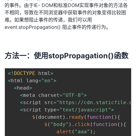
的事件。由于IE- DOM和标准DOM实现事件对象的方法各
不相同，导致在不同浏览器中获取事件的对象变得比较困
难。如果想阻止事件的传递，我们可以用
event.stopPropagation() 阻止事件的传递行为。
方法一：使用stopPropagation()函数
<
!
DOCTYPE
 html
>
<
html lang
=
"en"
>
<
head
>
<
meta charset
=
"UTF-8"
>
<
script src
=
"https://cdn.staticfile.or
<
script type
=
"text/javascript"
>
$
(
document
)
.
ready
(
function
(
)
{
$
(
"body"
)
.
click
(
function
(
)
{
alert
(
"aaa"
)
;