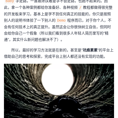
学走路，一直被搀扶着是学不会走路，也跑不起来的。因
Baby
持
建
证
实
的
此，拿一个各种案例都给你准备好、各种视频
教程都做得很完整
/
的开发板来学习，基本上是学不到任何真正的技能的，你只是按照
议
验
收
别人的说明书体验了一下别人的
程序而已，对于你个人，不
Demo
会有任何技术上的真正提升。虽然这会让你很快树立自信，但同时
藏
会给你自己一个假象（所以我们看到很多人年轻人简历里写的“精
通”，其实什么新问题也解决不了）。
所以，最好的学习方法就是在新的，甚至是“
坑痕累累
”的平台上
借助自己的思考和探索，完成平台上别人都还没有实现的功能。