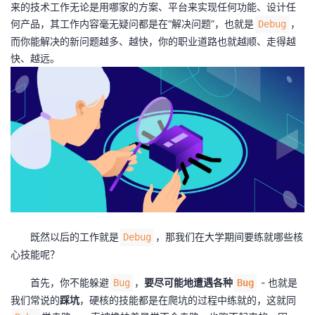
来的技术工作无论是用哪家的方案、平台来实现任何功能、设计任
我
注
的
开
何产品，其工作内容毫无疑问都是在“解决问题”，也就是
，
Debug
而你能解决的新问题越多、越快，你的职业道路也就越顺、走得越
的
Programs
发
快、越远。
支
者
持
学
我
堂
的
我
我
技
的
的
我
既然以后的工作就是
，那我们在大学期间要练就哪些核
Debug
术
云
心技能呢？
课
的
我
首先，你不能躲避
，
要尽可能地遭遇各种
- 也就是
Bug
Bug
支
声
程
认
的
我
我们常说的
踩坑
，硬核的技能都是在爬坑的过程中练就的，这就同