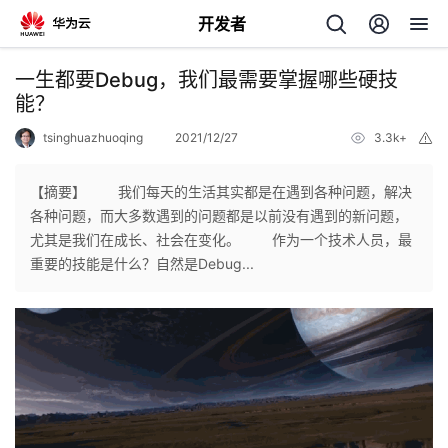
开发者
返
一生都要Debug，我们最需要掌握哪些硬技
回
能？
tsinghuazhuoqing
2021/12/27
3.3k+
举
报
【摘要】 我们每天的生活其实都是在遇到各种问题，解决
各种问题，而大多数遇到的问题都是以前没有遇到的新问题，
个
尤其是我们在成长、社会在变化。 作为一个技术人员，最
重要的技能是什么？自然是Debug...
我
人
的
主
开
页
发