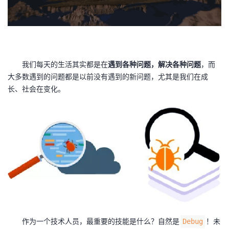
者
我
我们每天的生活其实都是在
遇到各种问题，解决各种问题
，而
的
我
大多数遇到的问题都是以前没有遇到的新问题，尤其是我们在成
长、社会在变化。
博
的
我
客
论
的
我
坛
圈
的
我
子
直
的
我
我
播
活
的
我
动
关
的
作为一个技术人员，最重要的技能是什么？自然是
！未
Debug