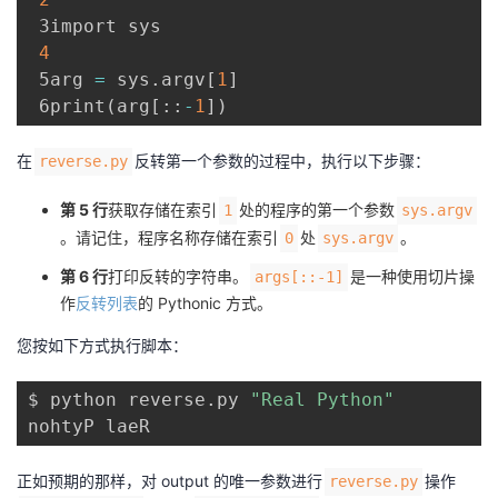
 3import sys

4
 5arg 
=
 sys
.
argv
[
1
]
 6print
(
arg
[
:
:
-
1
]
)
在
反转第一个参数的过程中，执行以下步骤：
reverse.py
第 5 行
获取存储在索引
处的程序的第一个参数
1
sys.argv
。请记住，程序名称存储在索引
处
。
0
sys.argv
第 6 行
打印反转的字符串。
是一种使用切片操
args[::-1]
作
反转列表
的 Pythonic 方式。
您按如下方式执行脚本：
$ python reverse.py 
"Real Python"
正如预期的那样，对 output 的唯一参数进行
操作
reverse.py