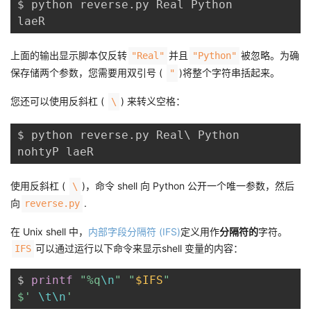
$ python reverse.py Real Python

上面的输出显示脚本仅反转
并且
被忽略。为确
"Real"
"Python"
保存储两个参数，您需要用双引号 (
)将整个字符串括起来。
"
您还可以使用反斜杠 (
) 来转义空格：
\
$ python reverse.py Real
\
 Python

使用反斜杠 (
)，命令 shell 向 Python 公开一个唯一参数，然后
\
向
.
reverse.py
在 Unix shell 中，
内部字段分隔符 (IFS)
定义用作
分隔符的
字符。
可以通过运行以下命令来显示shell 变量的内容：
IFS
$ 
printf
"%q
\n
"
"
$IFS
"
$' 
\t
\n
'