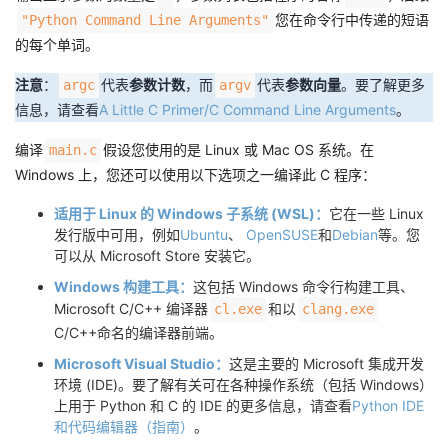
您在命令行中传递的短语
"Python Command Line Arguments"
的每个单词。
注意
：
代表
参数计数
，而
代表
参数向量
。要了解更多
argc
argv
信息，请查看
A Little C Primer/C Command Line Arguments
。
编译
假设您使用的是 Linux 或 Mac OS 系统。在
main.c
Windows 上，您还可以使用以下选项之一编译此 C 程序：
适用于 Linux 的 Windows 子系统 (WSL)：
它在一些 Linux
发行版中可用，例如
Ubuntu
、
OpenSUSE
和
Debian
等。您
可以从 Microsoft Store 安装它。
Windows 构建工具：
这包括 Windows 命令行构建工具、
Microsoft C/C++ 编译器
和以
cl.exe
clang.exe
C/C++命名的编译器前端。
Microsoft Visual Studio：
这是主要的 Microsoft 集成开发
环境 (IDE)。要了解有关可在各种操作系统（包括 Windows）
上用于 Python 和 C 的 IDE 的更多信息，请查看
Python IDE
和代码编辑器（指南）
。