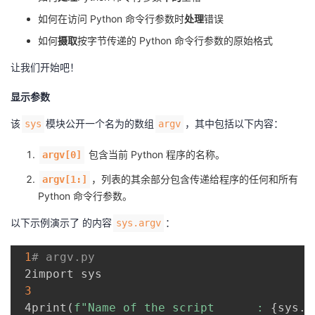
如何在访问 Python 命令行参数时
处理
错误
如何
摄取
按字节传递的 Python 命令行参数的原始格式
让我们开始吧！
显示参数
该
模块公开一个名为的数组
，其中包括以下内容：
sys
argv
包含当前 Python 程序的名称。
argv[0]
，列表的其余部分包含传递给程序的任何和所有
argv[1:]
Python 命令行参数。
以下示例演示了 的内容
：
sys.argv
1
# argv.py
 2import sys

3
 4print
(
f"Name of the script      : 
{
sys
.
a