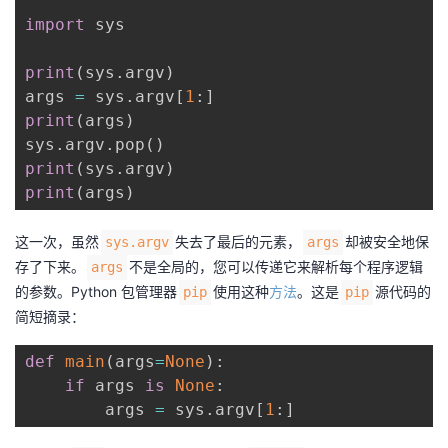
import
 sys

print
(
sys
.
argv
)
args 
=
 sys
.
argv
[
1
:
]
print
(
args
)
sys
.
argv
.
pop
(
)
print
(
sys
.
argv
)
print
(
args
)
这一次，虽然
失去了最后的元素，
却被安全地保
sys.argv
args
存了下来。
不是全局的，您可以传递它来解析每个程序逻辑
args
的参数。Python 包管理器
使用这种
方法
。这是
源代码的
pip
pip
简短摘录：
def
main
(
args
=
None
)
:
if
 args 
is
None
:
        args 
=
 sys
.
argv
[
1
:
]