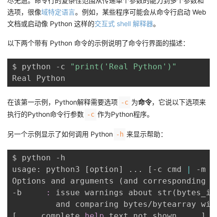
尽无遗。命令行的复杂性范围从传递单个参数的能力到多个参数和
选项，很像
域特定语言
。例如，某些程序可能会从命令行启动 Web
文档或启动像 Python 这样的
交互式 shell 解释器
。
以下两个带有 Python 命令的示例说明了命令行界面的描述：
$ python -c 
"print('Real Python')"
在该第一示例，Python解释需要选项
为
命令
，它说以下选项来
-c
执行的Python命令行参数
作为Python程序。
-c
另一个示例显示了如何调用 Python
来显示帮助：
-h
$ python -h

usage: python3 
[
option
]
..
. 
[
-c cmd 
|
 -m m
Options and arguments 
(
and corresponding e
-b     
:
 issue warnings about str
(
bytes_in
         and comparing bytes/bytearray wit
[
..
. complete 
help
 text not shown 
..
. 
]