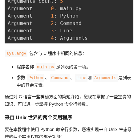
Arguments count: 
5
Argument      
0
: main.py

Argument      
1
: Python

Argument      
2
: Command

Argument      
3
: Line

Argument      
4
包含与 C 程序中相同的信息：
sys.argv
程序名称
是列表的第一项。
main.py
参数
、
、
和
是列表
Python
Command
Line
Arguments
中的其余元素。
通过对 C 语言一些神秘方面的简短介绍，您现在掌握了一些宝贵的
知识，可以进一步掌握 Python 命令行参数。
来自 Unix 世界的两个实用程序
要在本教程中使用 Python 命令行参数，您将实现来自 Unix 生态系
统的两个实用程序的部分功能：