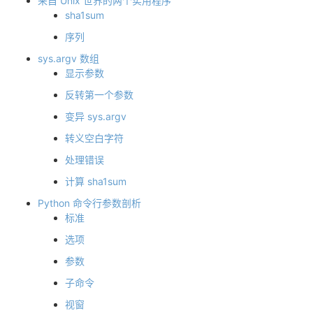
来自 Unix 世界的两个实用程序
sha1sum
者
序列
我
sys.argv 数组
显示参数
的
我
反转第一个参数
变异 sys.argv
博
的
我
转义空白字符
客
论
的
我
处理错误
计算 sha1sum
坛
圈
的
我
Python 命令行参数剖析
标准
子
直
的
我
选项
我
播
活
的
参数
子命令
我
动
关
的
视窗