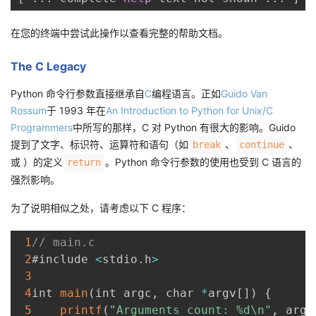
在您的终端中尝试此操作以查看完整的帮助文档。
The C Legacy
Python 命令行参数直接继承自
C
编程语言。正如
Guido Van
Rossum
于 1993 年在
An Introduction to Python for Unix/C
Programmers
中所写的那样，C 对 Python 有很大的影响。Guido
提到了文字、标识符、运算符和语句（如
、
、
break
continue
或 ）的定义
。Python 命令行参数的使用也受到 C 语言的
return
强烈影响。
为了说明相似之处，请考虑以下 C 程序：
1
// main.c
2
#include 
<
stdio
.
h
>
3
4
int 
main
(
int argc
,
 char 
*
argv
[
]
)
{
5
printf
(
"Arguments count: %d\n"
,
 argc