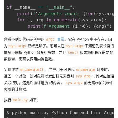
if
 __name__ 
==
"__main__"
:
print
(
f"Arguments count: 
{
len
(
sys
.
argv
for
 i
,
 arg 
in
enumerate
(
sys
.
argv
)
:
print
(
f"Argument 
{
i
:
>6
}
: 
{
arg
}
"
)
您看不到C 代码示例中的
变量
。它在 Python 中不存在，因
argc
为
已经足够了。您可以在
不知道列表长度的
sys.argv
sys.argv
情况下解析 Python 命令行参数，并且
如果您的程序需要参
len()
数数量，您可以调用内置函数。
另请注意
，当应用于可迭代
对象时，
enumerate()
enumerate
返回一个对象，该对象可以发出将元素索引
与其对应值相
sys.arg
关联的对。这允许循环遍历 的内容，
而无需维护列表中
sys.argv
索引的计数器。
执行
如下：
main.py
$ python main.py Python Command Line Argume