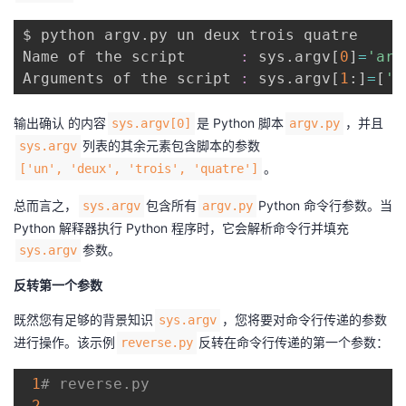
$ python argv.py un deux trois quatre

Name of the script      
:
 sys.argv
[
0
]
=
'arg
Arguments of the script 
:
 sys.argv
[
1
:
]
=
[
'u
输出确认 的内容
是 Python 脚本
，并且
sys.argv[0]
argv.py
列表的其余元素包含脚本的参数
sys.argv
。
['un', 'deux', 'trois', 'quatre']
总而言之，
包含所有
Python 命令行参数。当
sys.argv
argv.py
Python 解释器执行 Python 程序时，它会解析命令行并填充
参数。
sys.argv
反转第一个参数
既然您有足够的背景知识
，您将要对命令行传递的参数
sys.argv
进行操作。该示例
反转在命令行传递的第一个参数：
reverse.py
1
# reverse.py
2