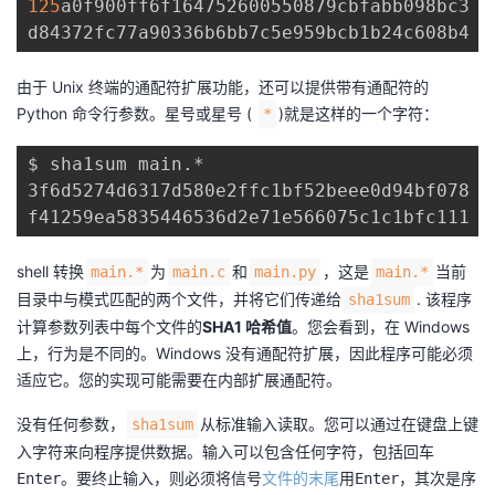
125
a0f900ff6f164752600550879cbfabb098bc3  
d84372fc77a90336b6bb7c5e959bcb1b24c608b4  
由于 Unix 终端的通配符扩展功能，还可以提供带有通配符的
Python 命令行参数。星号或星号 (
)就是这样的一个字符：
*
$ sha1sum main.*

3f6d5274d6317d580e2ffc1bf52beee0d94bf078  m
shell 转换
为
和
，这是
当前
main.*
main.c
main.py
main.*
目录中与模式匹配的两个文件，并将它们传递给
. 该程序
sha1sum
计算参数列表中每个文件的
SHA1 哈希值
。您会看到，在 Windows
上，行为是不同的。Windows 没有通配符扩展，因此程序可能必须
适应它。您的实现可能需要在内部扩展通配符。
没有任何参数，
从标准输入读取。您可以通过在键盘上键
sha1sum
入字符来向程序提供数据。输入可以包含任何字符，包括回车
。要终止输入，则必须将信号
文件的末尾
用
，其次是序
Enter
Enter