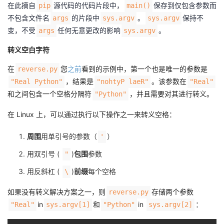
在此摘自
源代码的代码片段中，
保存到仅包含参数而
pip
main()
不包含文件名
的片段中
。
保持不
args
sys.argv
sys.argv
变，不受
任何无意更改的影响
。
args
sys.argv
转义空白字符
在
您
之前
看到的示例中，第一个也是唯一的参数是
reverse.py
，结果是
。该参数在
"Real Python"
"nohtyP laeR"
"Real"
和之间包含一个空格分隔符
，并且需要对其进行转义。
"Python"
在 Linux 上，可以通过执行以下操作之一来转义空格：
周围
用单引号的参数（
）
'
用双引号 (
)
包围
参数
"
用反斜杠 (
)
前缀
每个空格
\
如果没有转义解决方案之一，则
存储两个参数
reverse.py
in
和
in
：
"Real"
sys.argv[1]
"Python"
sys.argv[2]