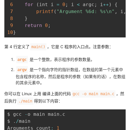
6
for
(
int i 
=
0
;
 i 
<
 argc
;
 i
++
)
{
7
printf
(
"Argument %6d: %s\n"
,
 i
,
 
8
}
9
return
0
;
10
}
第 4 行定义了
，它是 C 程序的入口点。注意参数：
main()
是一个整数，表示程序的参数数量。
argc
是一个指向字符的指针数组，在数组的第一个元素中
argv
包含程序的名称，然后是程序的参数（如果有的话），在数组
的其余元素中。
你可以在 Linux 上用 编译上面的代码
，然
gcc -o main main.c
后执行
得到以下内容：
./main
$ gcc 
-
o main main
.
c

$ 
.
/
main

Arguments count
:
1