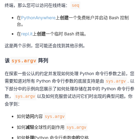
终端，那么您可以访问在线终端：
seq
在
PythonAnywhere
上
创建
一个免费帐户并启动 Bash 控制
台。
在
repl.it
上
创建
一个临时 Bash 终端。
这是两个示例，您可能还会找到其他示例。
该
阵列
sys.argv
在探索一些公认的约定并发现如何处理 Python 命令行参数之前，您
需要知道对所有 Python 命令行参数的底层支持是由
. 以
sys.argv
下部分中的示例向您展示了如何处理存储在其中的 Python 命令行参
数，
以及如何克服尝试访问它们时出现的典型问题。你
sys.argv
会学到：
如何
访问
内容
sys.argv
如何
减轻
全球性的副作用
sys.argv
如何
处理
Python 命令行参数
中的
空格