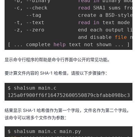
  -b, --binary         
read
in
 binary mode

  -c, --check          
read
 SHA1 sums from
      --tag            create a BSD-style c
  -t, --text           
read
in
 text mode 
(
  -z, --zero           end each output lin
                       and disable 
file
[
..
. complete 
help
 text not shown 
..
. 
]
显示命令行程序的帮助是命令行界面中公开的常见功能。
要计算文件内容的 SHA-1 哈希值，请按以下步骤操作：
$ sha1sum main.c

结果显示 SHA-1 哈希值作为第一个字段，文件名作为第二个字段。
该命令可以将多个文件作为参数：
$ sha1sum main
.
c main
.