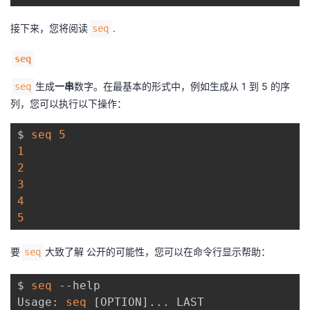
接下来，您将阅读
.
seq
seq
生成
一串
数字。在最基本的形式中，例如生成从 1 到 5 的序
seq
列，您可以执行以下操作：
$ 
seq
5
1
2
3
4
5
要
大致了解 公开的可能性，您可以在命令行显示帮助：
seq
$ 
seq
 --help

Usage: 
seq
[
OPTION
]
..
. LAST
