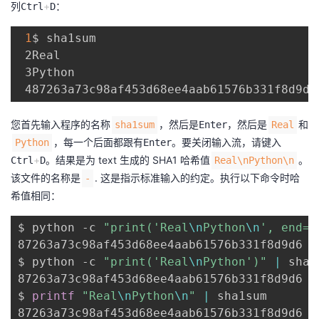
列
+
：
Ctrl
D
1
$ sha1sum

 2Real

 3Python

您首先输入程序的名称
，然后是
，然后是
和
sha1sum
Enter
Real
，每一个后面都跟有
。要关闭输入流，请键入
Python
Enter
+
。结果是为 text 生成的 SHA1 哈希值
。
Ctrl
D
Real\nPython\n
该文件的名称是
. 这是指示标准输入的约定。执行以下命令时哈
-
希值相同：
$ python -c 
"print('Real
\n
Python
\n
', end='
87263a73c98af453d68ee4aab61576b331f8d9d6  -
$ python -c 
"print('Real
\n
Python')"
|
 sha1
87263a73c98af453d68ee4aab61576b331f8d9d6  -
$ 
printf
"Real
\n
Python
\n
"
|
 sha1sum
