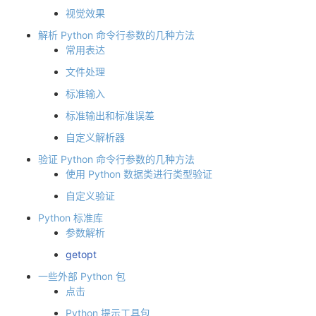
视觉效果
我
注
的
开
解析 Python 命令行参数的几种方法
的
Programs
发
常用表达
文件处理
支
者
标准输入
标准输出和标准误差
持
学
自定义解析器
我
堂
验证 Python 命令行参数的几种方法
使用 Python 数据类进行类型验证
的
我
我
自定义验证
Python 标准库
技
的
的
我
参数解析
术
云
getopt
课
的
我
一些外部 Python 包
支
声
程
认
的
我
点击
Python 提示工具包