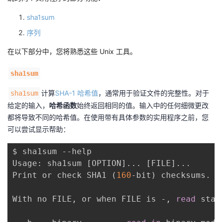
sha1sum
序列
在以下部分中，您将熟悉这些 Unix 工具。
sha1sum
计算
SHA-1
哈希值
，通常用于验证文件的完整性。对于
sha1sum
给定的输入，
哈希函数
始终返回相同的值。输入中的任何细微更改
都将导致不同的哈希值。在使用带有具体参数的实用程序之前，您
可以尝试显示帮助：
$ sha1sum --help

Usage: sha1sum 
[
OPTION
]
..
. 
[
FILE
]
..
.

Print or check SHA1 
(
160
-bit
)
 checksums.

With no FILE, or when FILE is -, 
read
 stan