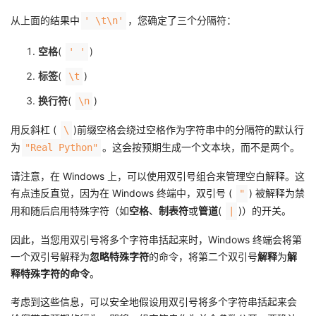
从上面的结果中
，您确定了三个分隔符：
' \t\n'
空格
(
)
' '
标签
(
)
\t
换行符
(
)
\n
用反斜杠 (
)前缀空格会绕过空格作为字符串中的分隔符的默认行
\
为
。这会按预期生成一个文本块，而不是两个。
"Real Python"
请注意，在 Windows 上，可以使用双引号组合来管理空白解释。这
有点违反直觉，因为在 Windows 终端中，双引号 (
) 被解释为禁
"
用和随后启用特殊字符（如
空格
、
制表符
或
管道
(
)）的开关。
|
因此，当您用双引号将多个字符串括起来时，Windows 终端会将第
一个双引号解释为
忽略特殊字符
的命令，将第二个双引号
解释
为
解
释特殊字符的命令
。
考虑到这些信息，可以安全地假设用双引号将多个字符串括起来会