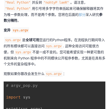
并反转
。请注意，
"Real Python"
"nohtyP laeR"
用引号将多字字符串括起来可确保解释器将其作
"Real Python"
为唯一参数处理，而不是两个参数。您将在后面的
部分
深入研究
参
数分隔符
。
变异
sys.argv
是
全球可用
您运行的Python程序。在流程执行期间导入
sys.argv
的所有模块都可以直接访问
. 这种全局访问可能很方
sys.argv
便，但
不是一成不变的。您可能希望实现一种更可靠的
sys.argv
机制来向 Python 程序中的不同模块公开程序参数，尤其是在具有多
个文件的复杂程序中。
观察如果你篡改会发生什么
：
sys.argv
# argv_pop.py
import
 sys

print
(
sys.argv
)