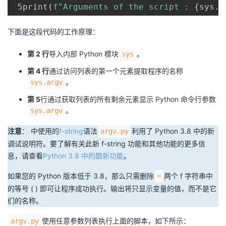
 5print
(
f"Arguments of the script : 
{
sys
.
a
下面是这段代码的工作原理：
第 2 行
导入内部 Python 模块
。
sys
第 4 行
通过访问列表的第一个元素提取程序的名称
。
sys.argv
第 5
行通过获取列表的所有剩余元素显示 Python 命令行参数
。
sys.argv
注意
： 中使用的
f-string
语法
利用了 Python 3.8 中的新
argv.py
调试说明符。要了解有关此新 f-string 功能和其他功能的更多信
息，请查看
Python 3.8 中的酷新功能
。
如果您的 Python 版本低于 3.8，那么只需删除
两个 f 字符串中
=
的等号 ( ) 即可让程序成功执行。输出将只显示变量的值，而不是它
们的名称。
使用任意参数列表执行上面的脚本，如下所示：
argv.py