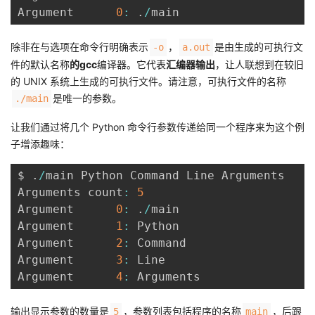
Argument      
0
:
.
/
除非在与选项在命令行明确表示
，
是由生成的可执行文
-o
a.out
件的默认名称
的gcc
编译器。它代表
汇编器输出
，让人联想到在较旧
的 UNIX 系统上生成的可执行文件。请注意，可执行文件的名称
是唯一的参数。
./main
让我们通过将几个 Python 命令行参数传递给同一个程序来为这个例
子增添趣味：
$ 
.
/
main Python Command Line Arguments

Arguments count
:
5
Argument      
0
:
.
/
main

Argument      
1
:
 Python

Argument      
2
:
 Command

Argument      
3
:
 Line

Argument      
4
:
输出显示参数的数量是
，参数列表包括程序的名称
，后跟
5
main