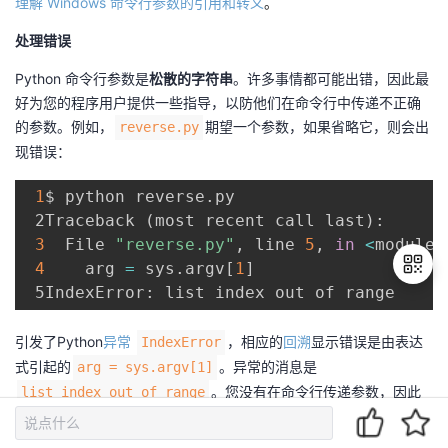
理解 Windows 命令行参数的引用和转义
。
处理错误
Python 命令行参数是
松散的字符串
。许多事情都可能出错，因此最
好为您的程序用户提供一些指导，以防他们在命令行中传递不正确
的参数。例如，
期望一个参数，如果省略它，则会出
reverse.py
现错误：
1
$ python reverse.py

 2Traceback 
(
most recent call last
)
:

3
  File 
"reverse.py"
, line 
5
, 
in
<
module
>
4
    arg 
=
 sys.argv
[
1
]
引发了Python
异常
，相应的
回溯
显示错误是由表达
IndexError
退
出
式引起的
。异常的消息是
arg = sys.argv[1]
登
。您没有在命令行传递参数，因此
list index out of range
录
index的列表中没有任何内容
。
sys.argv
1