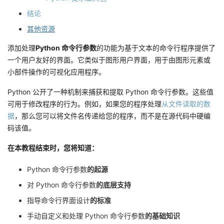
持
建
证
实
的
结论
议
其他资源
验
收
添加处理
Python 命令行参数
的功能为基于文本的命令行程序提供了
藏
一个用户友好的界面。它类似于图形用户界面，用于由图形元素或
小部件操作的可视化应用程序。
Python 公开了一种机制来捕获和提取 Python 命令行参数。这些值
可用于修改程序的行为。例如，如果您的程序处理
从文件读取的数
据
，那么您可以将文件名传递给您的程序，而不是在源代码中硬编
码该值。
在本教程结束时，您将知道：
Python 命令行参数
的起源
对 Python 命令行参数
的底层支持
指导命令行界面设计
的标准
手动自定义和处理 Python 命令行参数
的基础知识