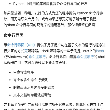
Python 中可用
的库
可简化复杂命令行界面的开发
如果您想要一种用户友好的方式为您的程序提供 Python 命令行参
数，而无需导入专用库，或者如果您想更好地了解专用于构建
Python 命令行界面的现有库的通用基础，那么请保留在阅读！
命令行界面
甲
命令行界面（CLI）
提供了用于用户与在基于文本的运行的程序进
行交互的方式
壳
解释器。shell 解释器的一些示例是Linux上的
Bash
或Windows上的
命令提示符
。命令行界面由暴露
命令提示符
的 shell
解释器启用。它可以通过以下要素来表征：
甲
命令
或程序
零个或多个命令行
参数
的
输出
表示所述命令的结果
文本文档称为
用法
或
帮助
并非每个命令行界面都可以提供所有这些元素，但此列表也并非详