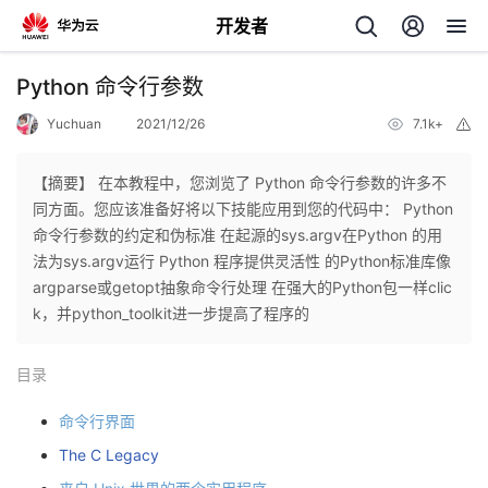
开发者
返
Python 命令行参数
回
Yuchuan
2021/12/26
7.1k+
举
报
【摘要】 在本教程中，您浏览了 Python 命令行参数的许多不
同方面。您应该准备好将以下技能应用到您的代码中： Python
命令行参数的约定和伪标准 在起源的sys.argv在Python 的用
个
法为sys.argv运行 Python 程序提供灵活性 的Python标准库像
argparse或getopt抽象命令行处理 在强大的Python包一样clic
我
人
k，并python_toolkit进一步提高了程序的
的
主
目录
开
页
命令行界面
The C Legacy
发