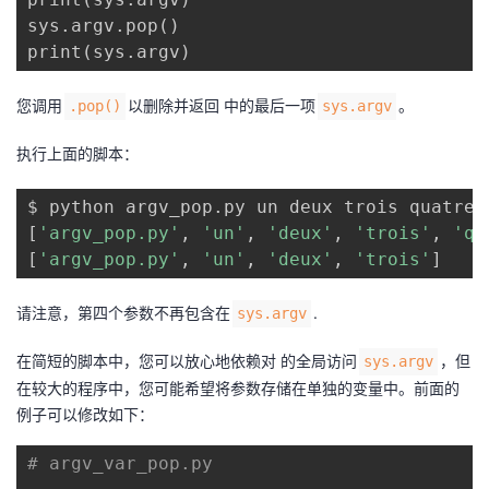
sys.argv.pop
(
)
print
(
sys.argv
)
您调用
以删除并返回 中的最后一项
。
.pop()
sys.argv
执行上面的脚本：
[
'argv_pop.py'
, 
'un'
, 
'deux'
, 
'trois'
, 
'qu
[
'argv_pop.py'
, 
'un'
, 
'deux'
, 
'trois'
]
请注意，第四个参数不再包含在
.
sys.argv
在简短的脚本中，您可以放心地依赖对 的全局访问
，但
sys.argv
在较大的程序中，您可能希望将参数存储在单独的变量中。前面的
例子可以修改如下：
# argv_var_pop.py