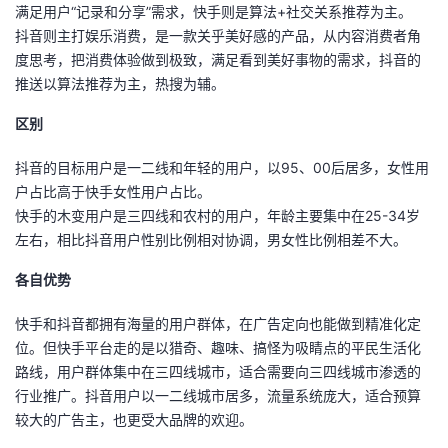
满足用户“记录和分享”需求，快手则是算法+社交关系推荐为主。
者
抖音则主打娱乐消费，是一款关乎美好感的产品，从内容消费者角
度思考，把消费体验做到极致，满足看到美好事物的需求，抖音的
推送以算法推荐为主，热搜为辅。
我
区别
的
我
抖音的目标用户是一二线和年轻的用户，以95、00后居多，女性用
博
的
我
户占比高于快手女性用户占比。
快手的木变用户是三四线和农村的用户，年龄主要集中在25-34岁
客
论
的
我
左右，相比抖音用户性别比例相对协调，男女性比例相差不大。
坛
圈
的
我
各自优势
快手和抖音都拥有海量的用户群体，在广告定向也能做到精准化定
子
直
的
我
位。但快手平台走的是以猎奇、趣味、搞怪为吸睛点的平民生活化
路线，用户群体集中在三四线城市，适合需要向三四线城市渗透的
我
播
活
的
行业推广。抖音用户以一二线城市居多，流量系统庞大，适合预算
较大的广告主，也更受大品牌的欢迎。
我
动
关
的