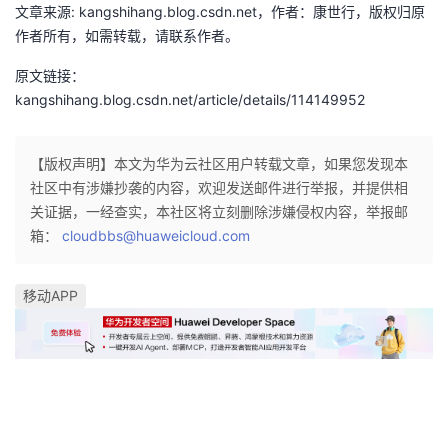
文章来源: kangshihang.blog.csdn.net，作者：康世行，版权归原
我
注
的
开
作者所有，如需转载，请联系作者。
的
Programs
发
原文链接：
kangshihang.blog.csdn.net/article/details/114149952
支
者
【版权声明】本文为华为云社区用户转载文章，如果您发现本
持
学
社区中有涉嫌抄袭的内容，欢迎发送邮件进行举报，并提供相
关证据，一经查实，本社区将立刻删除涉嫌侵权内容，举报邮
我
堂
箱：
cloudbbs@huaweicloud.com
的
我
我
移动APP
技
的
的
我
术
云
课
的
我
支
声
程
认
的
我