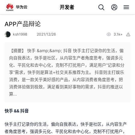
开发者
返
APP产品辩论
回
ksh1998
2021/12/26
3.1k+
举
报
【摘要】 快手 &amp;&amp; 抖音 快手主打记录你的生活，偏
向自我表达，快手是社区，从内容生产者角度思考，强调多元
化、平民化和去中心化，克制不打扰用户，满足用户“记录和分
个
享”需求，快手则是算法+社交关系推荐为主。 抖音则主打娱乐
消费，是一款关乎美好感的产品，从内容消费者角度思考，把
我
人
消费体验做到极致，满足看到美好事物的需求，抖音的推送以
算...
的
主
快手 && 抖音
开
页
快手主打记录你的生活，偏向自我表达，快手是社区，从内容生产
发
者角度思考，强调多元化、平民化和去中心化，克制不打扰用户，