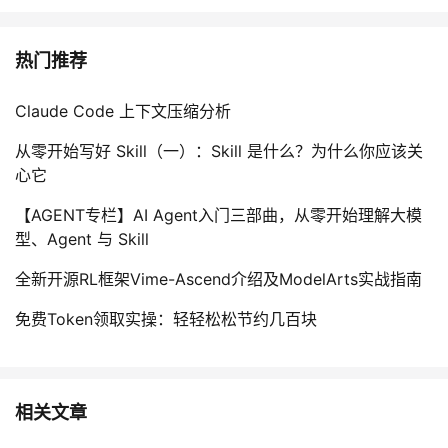
持
建
证
实
的
议
热门推荐
验
收
藏
Claude Code 上下文压缩分析
从零开始写好 Skill（一）：Skill 是什么？为什么你应该关
心它
【AGENT专栏】AI Agent入门三部曲，从零开始理解大模
型、Agent 与 Skill
全新开源RL框架Vime-Ascend介绍及ModelArts实战指南
免费Token领取实操：轻轻松松节约几百块
相关文章