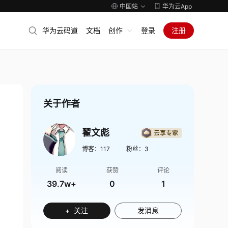
中国站
华为云App
华为云码道
文档
创作
登录
注册
关于作者
翟文彪
博客：
117
粉丝：
3
阅读
获赞
评论
39.7w+
0
1
+ 关注
发消息