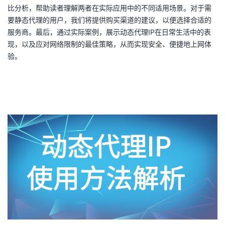
比分析，帮助读者理解两者在实际应用中的不同适用场景。对于需
者
要静态代理的用户，我们将提供购买渠道的建议，以便选择合适的
服务商。最后，通过实际案例，展示动态代理IP在日常生活中的表
我
现，以及应对网络限制的最佳策略，从而实现安全、便捷地上网体
验。
的
我
博
的
我
客
论
的
我
坛
圈
的
我
子
直
的
我
我
播
活
的
我
动
关
的