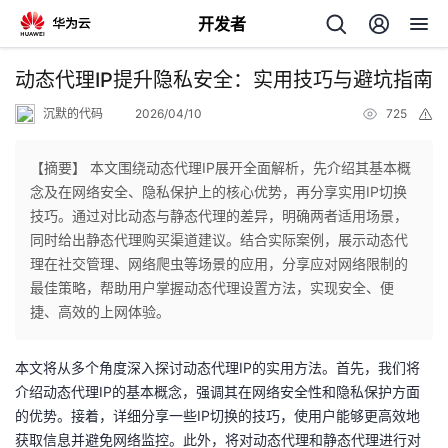
开发者
返
动态代理IP提升隐私安全：实用技巧与避坑指南
回
沉默的代码
2026/04/10
725
举
报
【摘要】 本文围绕动态代理IP展开全面解析，先介绍其基本概
念及在网络安全、隐私保护上的核心优势，再分享实用IP切换
技巧。通过对比动态与静态代理的差异，明确两者适用场景，
个
同时给出静态代理购买渠道建议。结合实际案例，展示动态代
理在社交管理、网络爬虫等场景的应用，分享应对网络限制的
我
人
最佳策略，帮助用户掌握动态代理设置方法，实现安全、便
捷、高效的上网体验。
的
主
本文将从多个角度深入探讨动态代理IP的实用方法。首先，我们将
开
页
介绍动态代理IP的基本概念，强调其在网络安全性和隐私保护方面
的优势。接着，详细分享一些IP切换的技巧，使用户能够更高效地
发
获取信息并避免网络监控。此外，将对动态代理和静态代理进行对