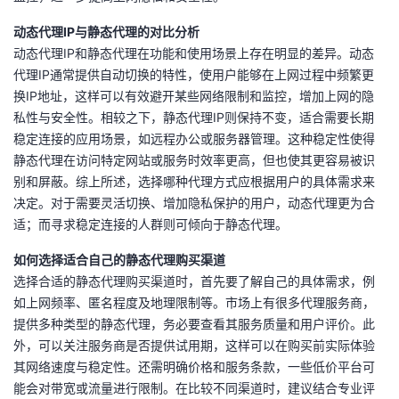
持
建
证
实
的
动态代理IP与静态代理的对比分析
议
动态代理IP和静态代理在功能和使用场景上存在明显的差异。动态
验
收
代理IP通常提供自动切换的特性，使用户能够在上网过程中频繁更
换IP地址，这样可以有效避开某些网络限制和监控，增加上网的隐
藏
私性与安全性。相较之下，静态代理IP则保持不变，适合需要长期
稳定连接的应用场景，如远程办公或服务器管理。这种稳定性使得
静态代理在访问特定网站或服务时效率更高，但也使其更容易被识
别和屏蔽。综上所述，选择哪种代理方式应根据用户的具体需求来
决定。对于需要灵活切换、增加隐私保护的用户，动态代理更为合
适；而寻求稳定连接的人群则可倾向于静态代理。
如何选择适合自己的静态代理购买渠道
选择合适的静态代理购买渠道时，首先要了解自己的具体需求，例
如上网频率、匿名程度及地理限制等。市场上有很多代理服务商，
提供多种类型的静态代理，务必要查看其服务质量和用户评价。此
外，可以关注服务商是否提供试用期，这样可以在购买前实际体验
其网络速度与稳定性。还需明确价格和服务条款，一些低价平台可
能会对带宽或流量进行限制。在比较不同渠道时，建议结合专业评