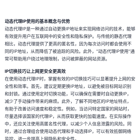
我
注
的
开
动态代理IP使用的基本概念与优势
的
Programs
发
动态代理IP是一种通过自动更换IP地址来实现网络访问的技术，能够
有效提升用户在互联网中的安全性和隐私保护。与传统的静态代理
支
者
相比，动态代理提供了更高的匿名性，因为每次访问时都会使用不
同的IP地址，从而降低了被追踪的风险。此外，''动态代理IP使用''通
持
学
常可帮助用户绕过地理限制，访问被屏蔽的网站资源。
我
堂
IP切换技巧让上网更安全更高效
在使用动态代理IP时，掌握有效的IP切换技巧可以显著提升上网的安
的
我
我
全性和效率。首先，建议定期更换IP地址，以避免被目标网站识别
和封锁。通过使用定时切换功能，可以确保在需要时自动更换IP，
技
的
的
我
减少了手动操作带来的麻烦。此外，了解不同地区的IP地址特点，
有助于改善访问速度和稳定性。例如，当访问特定国家的网站时，
术
云
课
的
我
尽量选择该国家的代理IP，从而获取更快的加载速度。在实际操作
中，还应关注使用高匿名性代理，以减少个人信息泄露的风险。同
支
声
程
认
的
我
时，通过合理组合使用动态代理和手动选择IP，可以有效抵御网络
监控，进一步提高上网隐私和安全性。