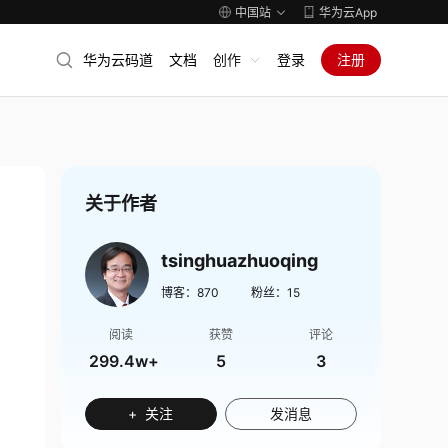
中国站
华为云App
华为云码道
文档
创作
登录
注册
关于作者
tsinghuazhuoqing
博客：
870
粉丝：
15
阅读
获赞
评论
299.4w+
5
3
+ 关注
发消息