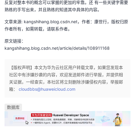
反复对整本书的概念可以掌握的更加的牢靠。还 有一些关键字需要
的
熟练的手写出来，并且熟练的知道其中具体的内容。
Programs
发
者
文章来源: kangshihang.blog.csdn.net，作者：康世行，版权归原
支
者
我
作者所有，如需转载，请联系作者。
持
学
的
我
原文链接：
kangshihang.blog.csdn.net/article/details/108911168
我
堂
博
的
我
【版权声明】本文为华为云社区用户转载文章，如果您发现本
的
我
客
论
的
我
我
社区中有涉嫌抄袭的内容，欢迎发送邮件进行举报，并提供相
关证据，一经查实，本社区将立刻删除涉嫌侵权内容，举报邮
技
的
坛
圈
的
我
的
我
箱：
cloudbbs@huaweicloud.com
术
云
子
直
的
我
课
的
我
数据库
支
声
播
活
的
程
认
的
我
持
建
动
关
证
实
的