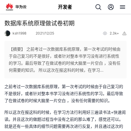
开发者
返
数据库系统原理做试卷初期
回
ksh1998
2021/12/25
2.3k+
举
报
【摘要】 之前考过一次数据库系统原理，第一次考试的时候由
于自己复习的不是很好，或者针对整本书学习没有进行系统性
的学习。最后导致了在做试卷的时候大脑里一片空白 ，没有任
个
何需要的知识。 所以这次在报这科的时候，在学习...
我
人
之前考过一次数据库系统原理，第一次考试的时候由于自己复习的
不是很好，或者针对整本书学习没有进行系统性的学习。最后导致
我
的
主
了在做试卷的时候大脑里一片空白 ，没有任何需要的知识。
我
的
所以这次在报这科的时候，在学习方法行利用好三遍读书法+快速阅
开
页
读。并且这次的做题过程当中没有之前的那么难了，感觉还可以。
我
的
就是还有一些具体的细节问题需要再次进行反复，并且通过这次的
开
发