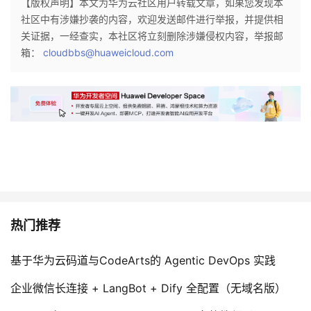
【版权声明】本文为华为云社区用户转载文章，如果您发现本
持
建
证
实
的
社区中有涉嫌抄袭的内容，欢迎发送邮件进行举报，并提供相
关证据，一经查实，本社区将立刻删除涉嫌侵权内容，举报邮
议
验
收
箱：
cloudbbs@huaweicloud.com
藏
热门推荐
基于华为云码道与CodeArts的 Agentic DevOps 实践
企业微信长连接 + LangBot + Dify 全配置（无域名版）