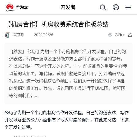
开发者
返
【机房合作】机房收费系统合作版总结
回
翟文彪
2021/12/26
2.2k+
举
报
【摘要】 经历了为期一个半月的机房合作开发过程，自己的沟
通表达，写作开发以及业务能力方面都有了很大程度的提升，
在此来总结一下这个开发的过程。 一、前期准备的重要性 在我
个
以前的认知里，写代码，做项目就是直接开干，打开编辑器边
写边想。这一次的机房合作项目，我们从一开始就做好了详细
我
人
的前期准备工作。首先，通过画图工具进行了UML图、流程图
等的图制作，...
的
主
经历了为期一个半月的机房合作开发过程，自己的沟通表达，写作
开
页
开发以及业务能力方面都有了很大程度的提升，在此来总结一下这
个开发的过程。
发