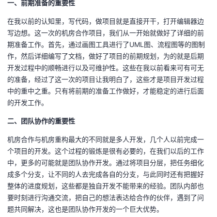
一、前期准备的重要性
者
在我以前的认知里，写代码，做项目就是直接开干，打开编辑器边
写边想。这一次的机房合作项目，我们从一开始就做好了详细的前
我
期准备工作。首先，通过画图工具进行了UML图、流程图等的图制
作，然后详细编写了文档，做好了项目的前期规划，为的就是后期
的
我
开发过程中的顺畅进行以及可维护性。这些在我以前看来可有可无
的准备，经过了这一次的项目让我明白了，这些才是项目开发过程
博
的
我
中的重中之重。只有将前期的准备工作做好，才能稳定的进行后面
的开发工作。
客
论
的
我
二、团队协作的重要性
坛
圈
的
我
机房合作与机房重构最大的不同就是多人开发，几个人以前完成一
个项目的开发。这个过程的锻炼是很有必要的，在我们以后的工作
子
直
的
我
中，更多的可能就是团队协作开发。通过将项目分层，把任务细化
成多个分支，让不同的人去完成各自的分支，与此同时还有把握好
我
播
活
的
整体的进度规划，这些都是独自开发不能带来的经验。团队内部也
要时刻进行沟通交流，把自己的想法表达给合作的伙伴，遇到了问
我
动
关
的
题共同解决，这也是团队协作开发的一个巨大优势。