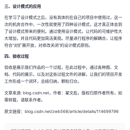
我
注
的
三、设计模式的应用
开
在学习了设计模式之后，没有具体的在自己的项目中使用过，这一
的
Programs
发
次的机房合作中，一次性就使用了四种设计模式，这才真正体会到
了设计模式带来的便利。通过使用设计模式，让代码的可维护性大
支
者
大增加，并且代码更加简洁美观。尽量进行程序的解耦合，让程序
符合“对扩展开放，对修改关闭”的设计模式原则。
持
学
四、验收过程
我
堂
验收是展示我们作品的一个过程，在此过程中，通过各种图、文
档、代码的展示，以及对这些过程文件的讲解，让我们的项目开发
的
我
我
工作形成一个闭环，总结归纳，颗粒归仓。
技
的
的
我
文章来源: blog.csdn.net，作者：翟文彪，版权归原作者所有，如
需转载，请联系作者。
术
云
课
的
我
原文链接：blog.csdn.net/zwb568/article/details/114699796
支
声
程
认
的
我