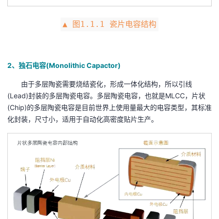
持
建
证
实
的
▲ 图1.1.1 瓷片电容结构
议
验
收
藏
2、独石电容(Monolithic Capactor)
由于多层陶瓷需要烧结瓷化，形成一体化结构，所以引线
(Lead)封装的多层陶瓷电容。多层陶瓷电容，也就是MLCC，片状
(Chip)的多层陶瓷电容是目前世界上使用量最大的电容类型，其标准
化封装，尺寸小，适用于自动化高密度贴片生产。