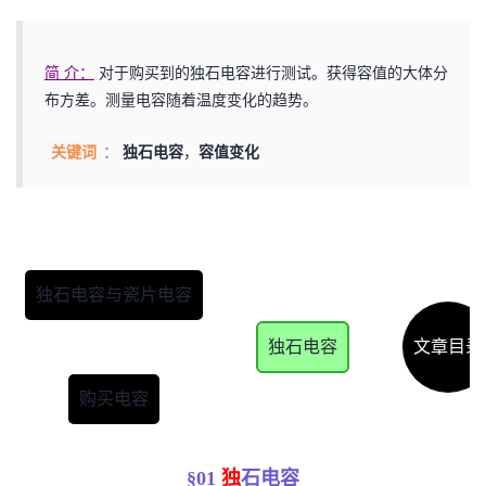
者
对于购买到的独石电容进行测试。获得容值的大体分
简 介：
我
布方差。测量电容随着温度变化的趋势。
的
我
独石电容
，
容值变化
关键词
：
博
的
我
客
论
的
我
独石电容与瓷片电容
坛
圈
的
我
独石电容
文章目录
子
直
的
我
购买电容
我
播
活
的
我
动
关
的
§
01
独
石电容