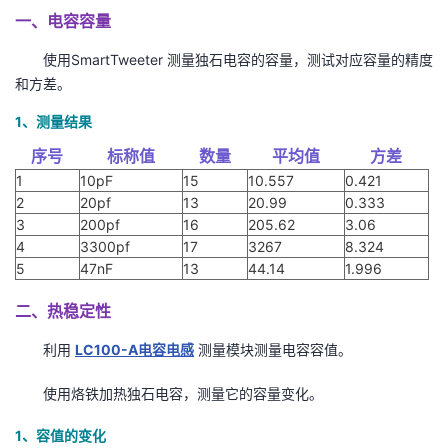
一、电容容量
使用SmartTweeter 测量独石电容的容量，测试对应容量的精度
和方差。
1、测量结果
序号
标称值
数量
平均值
方差
1
10pF
15
10.557
0.421
2
20pf
13
20.99
0.333
3
200pf
16
205.62
3.06
4
3300pf
17
3267
8.324
5
47nF
13
44.14
1.996
二、热稳定性
利用
LC100-A电容电感
测量模块测量电容容值。
使用烙铁加热独石电容，测量它的容量变化。
1、容值的变化