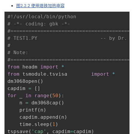
图2.2.2 使用烙铁加热电容
#!/usr/local/bin/python
# -*- coding: gbk -*-
#=========================================
# TEST1.PY                     -- by Dr. Z
#
# Note:
#=========================================
from
 headm 
import
*
from
 tsmodule
.
tsvisa        
import
*
dm3068open
(
)
capdim 
=
[
]
for
 _ 
in
range
(
50
)
:
    n 
=
 dm3068cap
(
)
    printf
(
n
)
    capdim
.
append
(
n
)
    time
.
sleep
(
1
)
tspsave
(
'cap'
,
 capdim
=
capdim
)