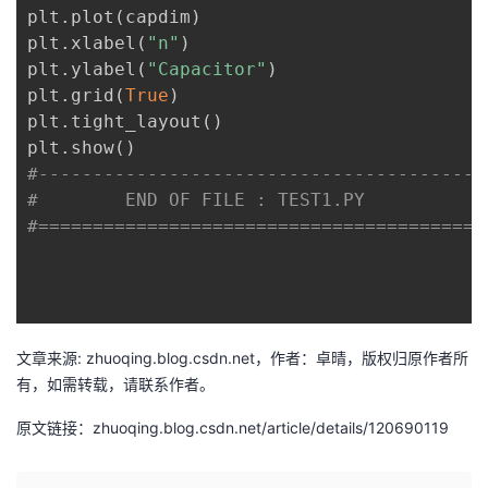
plt
.
plot
(
capdim
)
plt
.
xlabel
(
"n"
)
plt
.
ylabel
(
"Capacitor"
)
plt
.
grid
(
True
)
plt
.
tight_layout
(
)
plt
.
show
(
)
#-----------------------------------------
#        END OF FILE : TEST1.PY
#=========================================
文章来源: zhuoqing.blog.csdn.net，作者：卓晴，版权归原作者所
有，如需转载，请联系作者。
原文链接：zhuoqing.blog.csdn.net/article/details/120690119