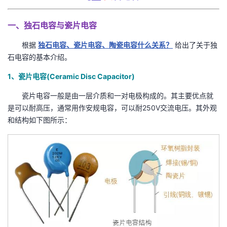
我
注
的
开
一、独石电容与瓷片电容
的
Programs
发
根据
独石电容、瓷片电容、陶瓷电容什么关系？
给出了关于独
石电容的基本介绍。
支
者
1、瓷片电容(Ceramic Disc Capacitor)
持
学
瓷片电容一般是由一层介质和一对电极构成的。其主要优点就
是可以耐高压，通常用作安规电容，可以耐250V交流电压。其外观
我
堂
和结构如下图所示：
的
我
我
技
的
的
我
术
云
课
的
我
支
声
程
认
的
我