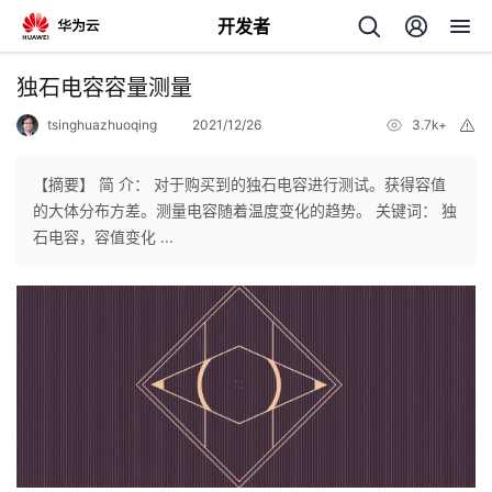
开发者
返
独石电容容量测量
回
tsinghuazhuoqing
2021/12/26
3.7k+
举
报
【摘要】 简 介： 对于购买到的独石电容进行测试。获得容值
的大体分布方差。测量电容随着温度变化的趋势。 关键词： 独
石电容，容值变化 ...
个
我
人
的
主
开
页
发