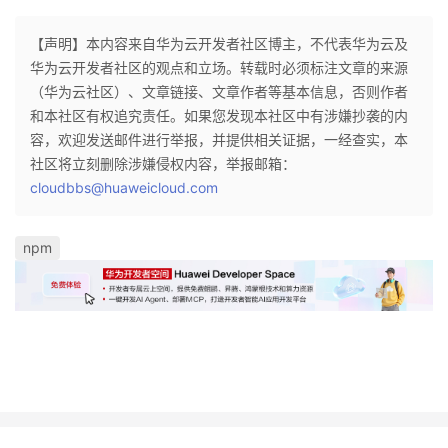
我
注
的
开
【声明】本内容来自华为云开发者社区博主，不代表华为云及
华为云开发者社区的观点和立场。转载时必须标注文章的来源
的
Programs
发
（华为云社区）、文章链接、文章作者等基本信息，否则作者
和本社区有权追究责任。如果您发现本社区中有涉嫌抄袭的内
支
者
容，欢迎发送邮件进行举报，并提供相关证据，一经查实，本
社区将立刻删除涉嫌侵权内容，举报邮箱：
持
学
cloudbbs@huaweicloud.com
我
堂
npm
的
我
我
技
的
的
我
术
云
课
的
我
支
声
程
认
的
我