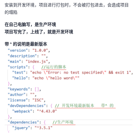
安装到开发环境，项目进行打包时，不会被打包进去，会造成项目
者
的塌陷
在自己电脑写，是生产环境
我
项目写完了，上线了，就是开发环境
的
我
带 ^ 的说明是最新版本
博
的
我
客
论
的
我
坛
圈
的
我
子
直
的
我
我
播
活
的
我
动
关
的