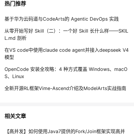
持
建
热门推荐
证
实
的
议
验
收
基于华为云码道与CodeArts的 Agentic DevOps 实践
从零开始写好 Skill（二）：一个好 Skill 长什么样——SKIL
藏
L.md 剖析
在VS code中使用claude code agent并接入deepseek V4
模型
OpenCode 安装全攻略：4 种方式覆盖 Windows、macO
S、Linux
全新开源RL框架Vime-Ascend介绍及ModelArts实战指南
相关文章
【高并发】如何使用Java7提供的Fork/Join框架实现高并