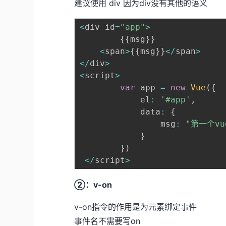
建议使用 div 因为div没有其他的语义
<
div id
=
"app"
>
{
{
msg
}
}
<
span
>
{
{
msg
}
}
<
/
span
>
<
/
div
>
<
script
>
var
 app 
=
new
Vue
(
{
            el
:
'#app'
,
            data
:
{
                msg
:
"第一个vu
}
}
)
<
/
script
>
②：v-on
v-on指令的作用是为元素绑定事件
事件名不需要写on