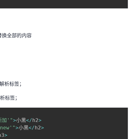
 默认替换全部的内容
解析标签；
析标签；
新加'"
>
小黑
<
/
h2
>
'new'"
>
小黑
<
/
h2
>
h3
>