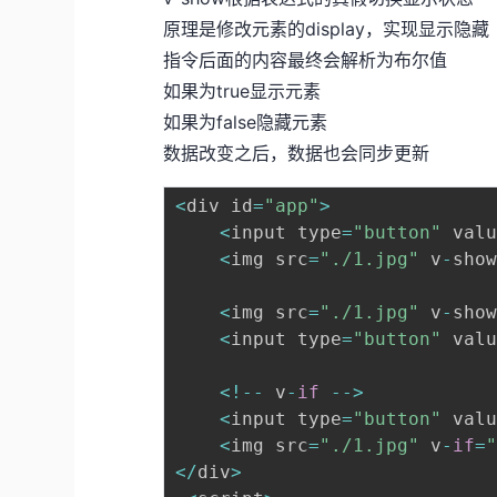
原理是修改元素的display，实现显示隐藏
指令后面的内容最终会解析为布尔值
如果为true显示元素
如果为false隐藏元素
数据改变之后，数据也会同步更新
<
div id
=
"app"
>
<
input type
=
"button"
 val
<
img src
=
"./1.jpg"
 v
-
sho
<
img src
=
"./1.jpg"
 v
-
sho
<
input type
=
"button"
 val
<
!
--
 v
-
if
--
>
<
input type
=
"button"
 val
<
img src
=
"./1.jpg"
 v
-
if
=
<
/
div
>