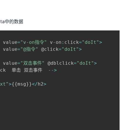
ta中的数据
"
 value
=
"v-on指令"
 v
-
on
:
click
=
"doIt"
>
"
 value
=
"@指令"
 @click
=
"doIt"
>
"
 value
=
"双击事件"
 @dblclick
=
"doIt"
>
lick  单击 双击事件  
--
>
ext"
>
{
{
msg
}
}
<
/
h2
>