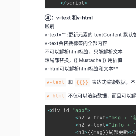
<
/
script
>
④：v-text 和v-html
区别
v-text="" :更新元素的 textContent
v-text会替换标签内全部内容
不可以解析html标签，只能解析文本
想局部替换，{{ Mustache }} 用插值
v-html可以解析html标签和文本**
和
表达式渲染数据，不
v-text
{{}}
不仅可以渲染数据，而且可以解
v-html
<
div id
=
"app"
>
<
h2 v
-
text
=
"msg + '
<
h2 v
-
text
=
"info + 
<
h3
>
{
{
msg
}
}
局部更新
<
/