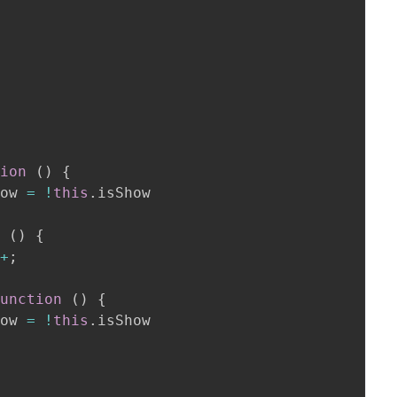
,
tion
(
)
{
how 
=
!
this
.
isShow

n
(
)
{
++
;
function
(
)
{
how 
=
!
this
.
isShow
