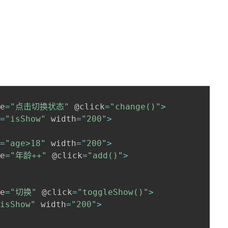
ue
=
"点击切换状态"
 @click
=
"change()"
>
w
=
"isShow"
 width
=
"200"
>
w
=
"age>18"
 width
=
"200"
>
ue
=
"年龄++"
 @click
=
"add()"
>
ue
=
"切换"
 @click
=
"toggleShow()"
>
"isShow"
 width
=
"200"
>