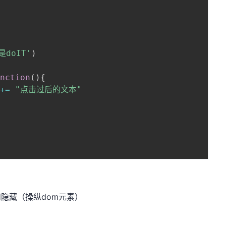
是doIT'
)
unction
(
)
{
 
+=
"点击过后的文本"
和隐藏（操纵dom元素）