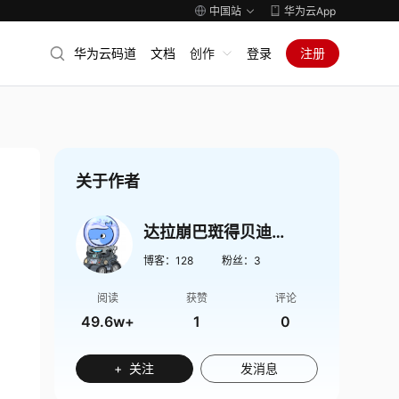
中国站
华为云App
华为云码道
文档
创作
登录
注册
关于作者
达拉崩巴斑得贝迪卜多
博客：
128
粉丝：
3
阅读
获赞
评论
49.6w+
1
0
+ 关注
发消息