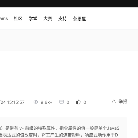
rams
社区
学堂
大赛
支持
茶思屋
举报
24 15:15:57
9.6k+
0
0
ives）是带有 v- 前缀的特殊属性，指令属性的值一般是单个JavaS
能是，当表达式的值改变时，将其产生的连带影响，响应式地作用于D