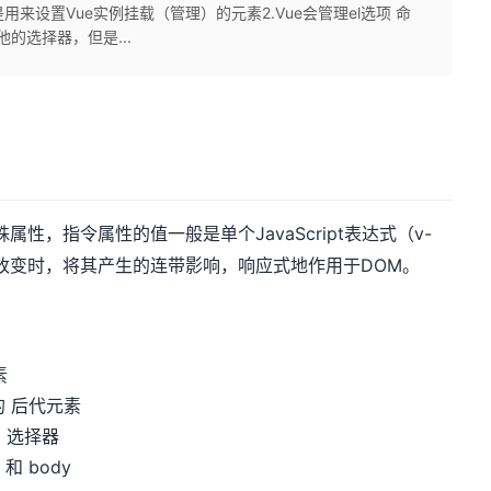
是用来设置Vue实例挂载（管理）的元素2.Vue会管理el选项 命
的选择器，但是...
属性，指令属性的值一般是单个JavaScript表达式（v-
值改变时，将其产生的连带影响，响应式地作用于DOM。
素
的 后代元素
 选择器
和 body