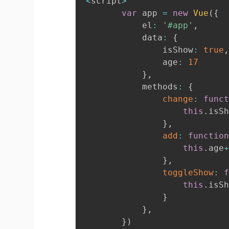
<
script
>
var
 app 
=
new
Vue
(
{
            el
:
'#app'
,
            data
:
{
                isShow
:
true
                age
:
17
}
,
            methods
:
{
change
:
func
this
.
isS
}
,
add
:
functio
this
.
age
}
,
toggleShow
:
this
.
isS
}
}
,
}
)