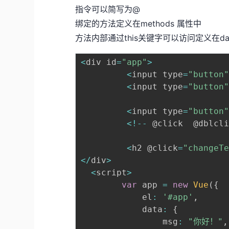
指令可以简写为@
绑定的方法定义在methods 属性中
方法内部通过this关键字可以访问定义在da
<
div id
=
"app"
>
<
input type
=
"button
<
input type
=
"button
<
input type
=
"button
<
!
--
 @click  @dblc
<
h2 @click
=
"changeT
<
/
div
>
<
script
>
var
 app 
=
new
Vue
(
{
            el
:
'#app'
,
            data
:
{
                msg
:
"你好！"
,