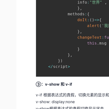
                info
:
"世界"
,
}
,
            methods
:
{
doIt
:
(
)
=>
{
alert
(
'我
}
,
changeText
:
f
this
.
msg
}
}
,
}
)
<
/
script
>
③：v-show 和 v-if
v-if 根据表达式的真假，切换元素的显示
v-show: display:none
v-show根据表达式的真假切换显示状态