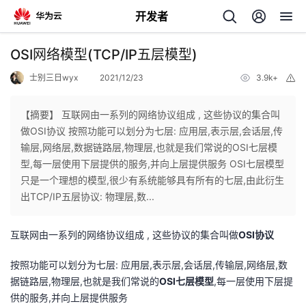
开发者
返
OSI网络模型(TCP/IP五层模型)
回
士别三日wyx
2021/12/23
3.9k+
举
报
【摘要】 互联网由一系列的网络协议组成 , 这些协议的集合叫
做OSI协议 按照功能可以划分为七层: 应用层,表示层,会话层,传
输层,网络层,数据链路层,物理层,也就是我们常说的OSI七层模
个
型,每一层使用下层提供的服务,并向上层提供服务 OSI七层模型
只是一个理想的模型,很少有系统能够具有所有的七层,由此衍生
我
人
出TCP/IP五层协议: 物理层,数...
我
的
主
互联网由一系列的网络协议组成 , 这些协议的集合叫做
OSI协议
我
的
开
页
按照功能可以划分为七层: 应用层,表示层,会话层,传输层,网络层,数
据链路层,物理层,也就是我们常说的
OSI七层模型
,每一层使用下层提
我
的
开
发
供的服务,并向上层提供服务