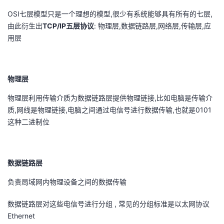
OSI七层模型只是一个理想的模型,很少有系统能够具有所有的七层,
的
Programs
发
者
由此衍生出
TCP/IP五层协议
: 物理层,数据链路层,网络层,传输层,应
用层
支
者
我
持
学
的
我
物理层
我
堂
博
的
我
物理层利用传输介质为数据链路层提供物理链接,比如电脑是传输介
质,网线是物理链接,电脑之间通过电信号进行数据传输,也就是0101
的
我
客
论
的
我
我
这种二进制位
技
的
坛
圈
的
我
的
我
术
云
子
直
的
我
数据链路层
课
的
我
负责局域网内物理设备之间的数据传输
支
声
播
活
的
程
认
的
我
数据链路层对这些电信号进行分组 , 常见的分组标准是以太网协议
持
建
动
关
证
实
的
Ethernet