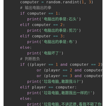
      computer 
=
 random
.
randint
(
1
,
3
)
我
注
的
开
# 输出电脑出的拳
if
 computer 
==
1
:
的
Programs
发
print
(
'电脑出的拳是:石头'
)
elif
 computer 
==
2
:
支
者
print
(
'电脑出的拳是:剪刀'
)
elif
 computer 
==
3
:
持
学
print
(
'电脑出的拳是:布'
)
else
:
我
堂
print
(
'电脑坏了'
)
# 判断胜负
的
我
我
if
(
(
player 
==
1
and
 computer 
==
2
)
or
(
player 
==
2
and
 computer 
技
的
的
我
or
(
player 
==
3
and
 computer 
print
(
'垃圾电脑,敢跟我斗?'
)
术
云
课
的
我
elif
 player 
==
 computer
:
print
(
'垃圾电脑,敢跟我出一样的!'
)
支
声
程
认
的
我
else
:
print
(
'垃圾电脑,不讲武德,看我不砸了你!