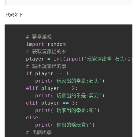
者
代码如下
我
# 猜拳游戏
的
我
import
 random

# 获取玩家出的拳
博
的
我
      player 
=
int
(
input
(
'玩家请出拳 石头(1)/
# 输出玩家出的拳
客
论
的
我
if
 player 
==
1
:
print
(
'玩家出的拳是:石头'
)
坛
圈
的
我
elif
 player 
==
2
:
print
(
'玩家出的拳是:剪刀'
)
子
直
的
我
elif
 player 
==
3
:
print
(
'玩家出的拳是:布'
)
我
播
活
的
else
:
print
(
'你出的啥玩意?'
)
我
动
关
的
# 电脑出拳