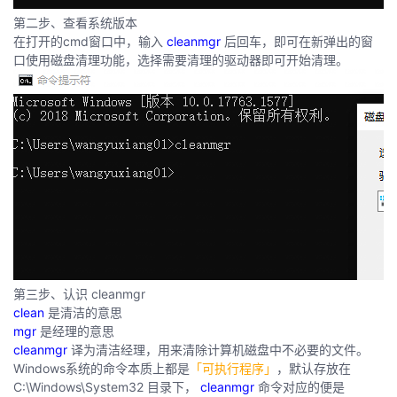
第二步、查看系统版本
者
在打开的cmd窗口中，输入
cleanmgr
后回车，即可在新弹出的窗
口使用磁盘清理功能，选择需要清理的驱动器即可开始清理。
我
的
我
博
的
我
客
论
的
我
坛
圈
的
我
子
直
的
我
第三步、认识 cleanmgr
clean
是清洁的意思
我
播
活
的
mgr
是经理的意思
cleanmgr
译为清洁经理，用来清除计算机磁盘中不必要的文件。
Windows系统的命令本质上都是
「可执行程序」
，默认存放在
我
动
关
的
C:\Windows\System32 目录下，
cleanmgr
命令对应的便是