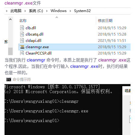
cleanmgr .exe
文件
我
注
的
开
的
Programs
发
支
者
持
学
当我们执行
cleanmgr
命令时，本质上就是执行了
cleanmgr .exe
这
我
堂
个程序.因此，当我们在命令行输入
cleanmgr .exe
时，执行的结果
也是一样的。
的
我
我
技
的
的
我
术
云
课
的
我
支
声
程
认
的
我