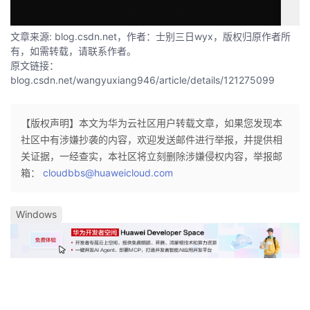
持
建
证
实
的
文章来源: blog.csdn.net，作者：士别三日wyx，版权归原作者所
议
验
收
有，如需转载，请联系作者。
原文链接：
藏
blog.csdn.net/wangyuxiang946/article/details/121275099
【版权声明】本文为华为云社区用户转载文章，如果您发现本
社区中有涉嫌抄袭的内容，欢迎发送邮件进行举报，并提供相
关证据，一经查实，本社区将立刻删除涉嫌侵权内容，举报邮
箱：
cloudbbs@huaweicloud.com
Windows