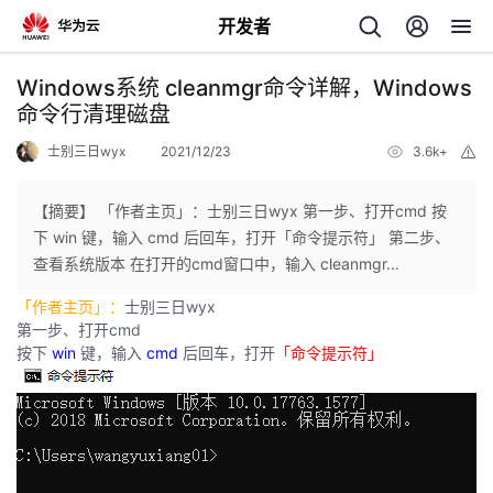
开发者
返
Windows系统 cleanmgr命令详解，Windows
回
命令行清理磁盘
士别三日wyx
2021/12/23
3.6k+
举
报
【摘要】 「作者主页」：士别三日wyx 第一步、打开cmd 按
下 win 键，输入 cmd 后回车，打开「命令提示符」 第二步、
个
查看系统版本 在打开的cmd窗口中，输入 cleanmgr...
「作者主页」：
士别三日wyx
我
人
第一步、打开cmd
按下
win
键，输入
cmd
后回车，打开
「命令提示符」
的
主
开
页
发