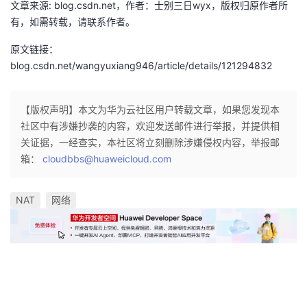
文章来源: blog.csdn.net，作者：士别三日wyx，版权归原作者所
占用的公网地址
有，如需转载，请联系作者。
被释放后，其他主机才能使用。
原文链接：
blog.csdn.net/wangyuxiang946/article/details/121294832
【版权声明】本文为华为云社区用户转载文章，如果您发现本
社区中有涉嫌抄袭的内容，欢迎发送邮件进行举报，并提供相
关证据，一经查实，本社区将立刻删除涉嫌侵权内容，举报邮
箱：
cloudbbs@huaweicloud.com
NAT
网络
NAPT：Network Address Port Translation，多对一转换，多个
私网地址映射到
同一个公网地址上，实现地址复用。
Easy IP：类似NAPT，直接使用公网接口的地址进行转换，适用于
拨号的场景。