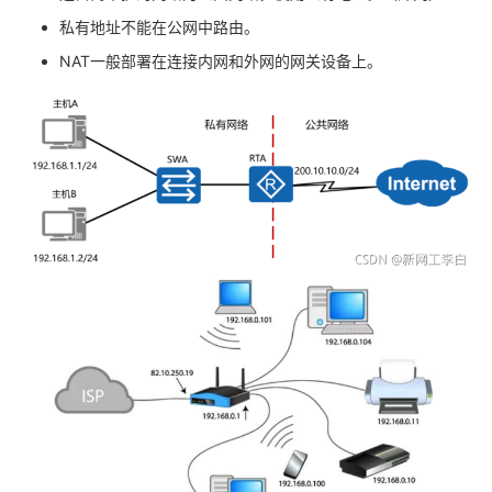
我
注
的
开
私有地址不能在公网中路由。
NAT一般部署在连接内网和外网的网关设备上。
的
Programs
发
支
者
持
学
我
堂
的
我
我
技
的
的
我
术
云
课
的
我
支
声
程
认
的
我