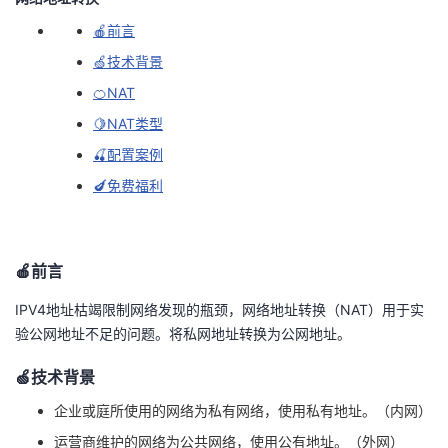
🍎前言
者
🍏技术背景
我
🍊NAT
🍋NAT类型
的
我
🍒配置案例
博
的
我
🍆免费福利
客
论
的
我
🍎前言
坛
圈
的
我
IPV4地址枯竭限制网络发现的瓶颈，网络地址转换（NAT）用于实
子
直
的
我
验公网地址不足的问题。将私网地址转换为公网地址。
我
播
活
的
🍏技术背景
企业或庭所使用的网络为私有网络，使用私有地址。（内网）
我
动
关
的
运营商维护的网络为公共网络，使用公有地址。（外网）