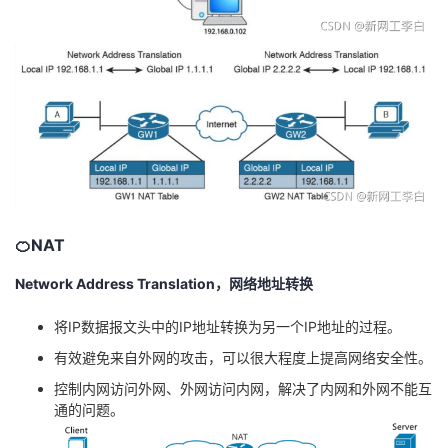
持
建
证
实
的
议
验
收
藏
🍊NAT
Network Address Translation，网络地址转换
将IP数据报文头中的IP地址转换为另一个IP地址的过程。
有效避免来自外网的攻击，可以很大程度上提高网络安全性。
控制内网访问外网、外网访问内网，解决了内网和外网不能互
通的问题。