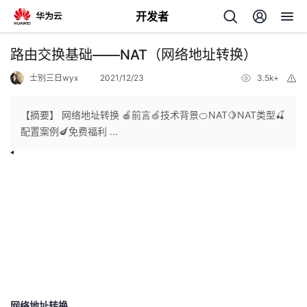
开发者
返
路由交换基础——NAT（网络地址转换）
回
士别三日wyx
2021/12/23
3.5k+
举
报
【摘要】 网络地址转换 🍎前言🍏技术背景🍊NAT🍋NAT类型🍒
配置案例🍆免费福利 ...
个
我
人
的
主
开
页
发
网络地址转换