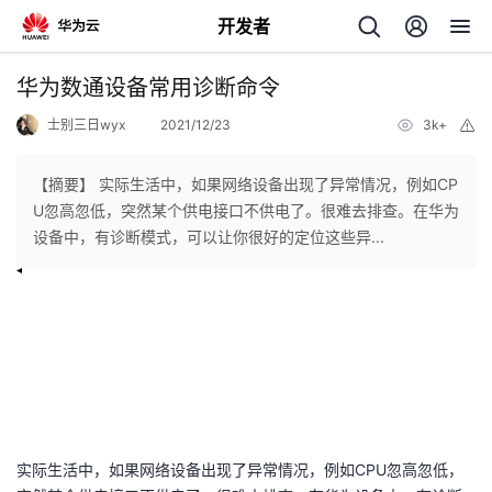
开发者
返
华为数通设备常用诊断命令
回
士别三日wyx
2021/12/23
3k+
举
报
【摘要】 实际生活中，如果网络设备出现了异常情况，例如CP
U忽高忽低，突然某个供电接口不供电了。很难去排查。在华为
设备中，有诊断模式，可以让你很好的定位这些异...
个
我
人
我
的
主
我
的
开
页
实际生活中，如果网络设备出现了异常情况，例如CPU忽高忽低，
我
的
开
发