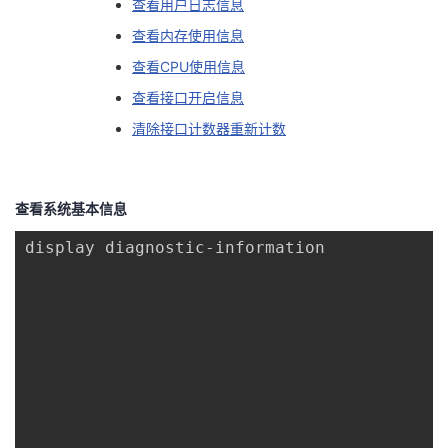
查看用户日志信息
议
注
验
收
查看内存使用信息
查看CPU使用信息
藏
查看接口开启信息
清除接口计数器重新计数
查看系统基本信息
display diagnostic-information
