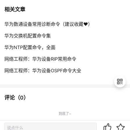
相关文章
华为数通设备常用诊断命令（建议收藏❤️）
查看系统保存的配置信息
display saved-configuration

华为交换机配置命令集
华为NTP配置命令，全面
网络工程师：华为设备RIP常用命令
网络工程师：华为设备OSPF命令大全
评论（
0
）
退
出
查看时间信息
到底了~
登
display clock

录