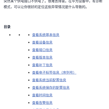
突然某个供电接口不供电了。很难去排查。在华为设备中，有诊断
模式，可以让你很好的定位这些异常情况是什么导致的。
的
Programs
发
者
支
者
我
目录
持
学
的
我
查看系统基本信息
查看设备信息
我
堂
博
的
我
查看接口信息
的
我
客
论
的
我
我
查看版本信息
查看补丁信息
技
的
坛
圈
的
我
的
我
查看电子标签信息（序列号）
术
云
子
直
的
我
课
的
我
查看系统当前配置信息
查看系统保存的配置信息
支
声
播
活
的
程
认
的
我
查看时间信息
持
建
动
关
证
实
的
查看告警信息